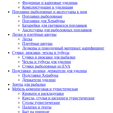
Фидерные и карповые удилища
Комплектующие к удилищам
Поплавки рыболовные и аксессуары к ним
Поплавки рыболовные
Поплавки для Херабуны
Батарейки для светящихся поплавков
Аксессуары для рыболовных поплавков
Лески и плетёные шнуры
Леска
Плетёные шнуры
Ледкоры и поводочный материал: карпфишинг
Сумки, рюкзаки, чехлы и тубусы
Сумки и рюкзаки для рыбалки
Чехлы и тубусы для удилищ
Сумки рыболовные из EVA
Подставки, ролики, держатели для удилищ
Подставки Херабуна
Держатели удилищ
Зонты для рыбалки
Мебель кемпинговая и туристическая
Кровати и раскладушки
Кресла, стулья и шезлонги туристические
Столы туристические
Палатки и тенты
Быт на природе