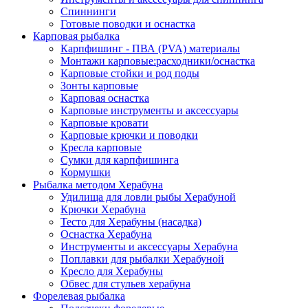
Спиннинги
Готовые поводки и оснастка
Карповая рыбалка
Карпфишинг - ПВА (PVA) материалы
Монтажи карповые:расходники/оснастка
Карповые стойки и род поды
Зонты карповые
Карповая оснастка
Карповые инструменты и аксессуары
Карповые кровати
Карповые крючки и поводки
Кресла карповые
Сумки для карпфишинга
Кормушки
Рыбалка методом Херабуна
Удилища для ловли рыбы Херабуной
Крючки Херабуна
Тесто для Херабуны (насадка)
Оснастка Херабуна
Инструменты и аксессуары Херабуна
Поплавки для рыбалки Херабуной
Кресло для Херабуны
Обвес для стульев херабуна
Форелевая рыбалка