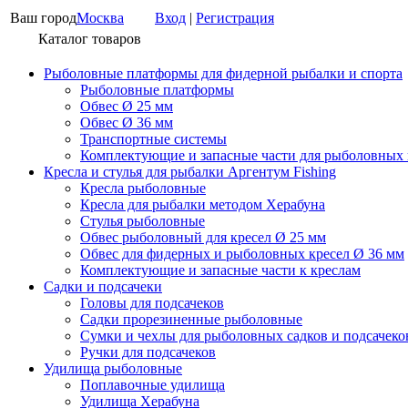
Ваш город
Москва
Вход
|
Регистрация
Каталог товаров
Рыболовные платформы для фидерной рыбалки и спорта
Рыболовные платформы
Обвес Ø 25 мм
Обвес Ø 36 мм
Транспортные системы
Комплектующие и запасные части для рыболовных
Кресла и стулья для рыбалки Аргентум Fishing
Кресла рыболовные
Кресла для рыбалки методом Херабуна
Стулья рыболовные
Обвес рыболовный для кресел Ø 25 мм
Обвес для фидерных и рыболовных кресел Ø 36 мм
Комплектующие и запасные части к креслам
Садки и подсачеки
Головы для подсачеков
Садки прорезиненные рыболовные
Сумки и чехлы для рыболовных садков и подсачеко
Ручки для подсачеков
Удилища рыболовные
Поплавочные удилища
Удилища Херабуна