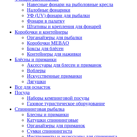
Навесные фонари на рыболовные кресла
Налобные фонарики
УФ (UV) фонари для рыбалки
Фонари в палатку
Штативы и крепления для фонарей
Коробочки и контейнеры
Органайзеры для рыбалки
Коробочки MEBAO
Боксы для блёсен
Контейнеры для наживки
Блёсны и приманки
Аксессуары для блесен и приманок
Воблеры
Искусственные приманки
Лягушки
Все для оснасток
Посуда
Наборы кемпинговой посуды
Газовое туристическое оборудование
Спиннинговая рыбалка
Блесны и приманки
Катушки спиннинговые
Органайзеры для приманок
Сумки спиннингиста
Инструменты и аксессуары для спиннинга