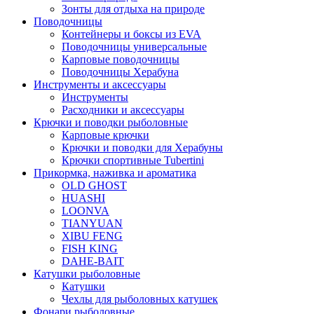
Зонты для отдыха на природе
Поводочницы
Контейнеры и боксы из EVA
Поводочницы универсальные
Карповые поводочницы
Поводочницы Херабуна
Инструменты и аксессуары
Инструменты
Расходники и аксессуары
Крючки и поводки рыболовные
Карповые крючки
Крючки и поводки для Херабуны
Крючки спортивные Tubertini
Прикормка, наживка и ароматика
OLD GHOST
HUASHI
LOONVA
TIANYUAN
XIBU FENG
FISH KING
DAHE-BAIT
Катушки рыболовные
Катушки
Чехлы для рыболовных катушек
Фонари рыболовные