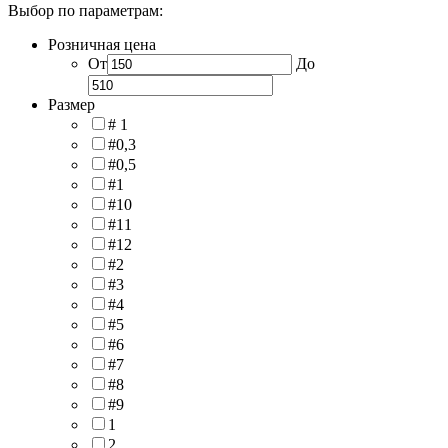
Выбор по параметрам:
Розничная цена
От
До
Размер
# 1
#0,3
#0,5
#1
#10
#11
#12
#2
#3
#4
#5
#6
#7
#8
#9
1
2