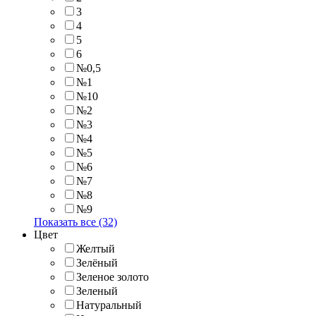
3
4
5
6
№0,5
№1
№10
№2
№3
№4
№5
№6
№7
№8
№9
Показать все (32)
Цвет
Желтый
Зелёный
Зеленое золото
Зеленый
Натуральный