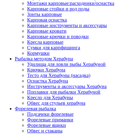
Монтажи карповые:расходники/оснастка
Карповые стойки и род поды
Зонты карповые
Карповая оснастка
Карповые инструменты и аксессуары
Карповые кровати
Карповые крючки и поводки
Кресла карповые
Сумки для карпфишинга
Кормушки
Рыбалка методом Херабуна
Удилища для ловли рыбы Херабуной
Крючки Херабуна
Тесто для Херабуны (насадка)
Оснастка Херабуна
Инструменты и аксессуары Херабуна
Поплавки для рыбалки Херабуной
Кресло для Херабуны
Обвес для стульев херабуна
Форелевая рыбалка
Подсачеки форелевые
Форелевые приманки
Форелевые ящики
Обвес и стаканы