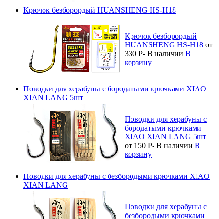
Крючок безборордый HUANSHENG HS-H18
Крючок безборордый
HUANSHENG HS-H18
от
330
Р
-
В наличии
В
корзину
Поводки для херабуны с бородатыми крючками XIAO
XIAN LANG 5шт
Поводки для херабуны с
бородатыми крючками
XIAO XIAN LANG 5шт
от 150
Р
-
В наличии
В
корзину
Поводки для херабуны с безбородыми крючками XIAO
XIAN LANG
Поводки для херабуны с
безбородыми крючками