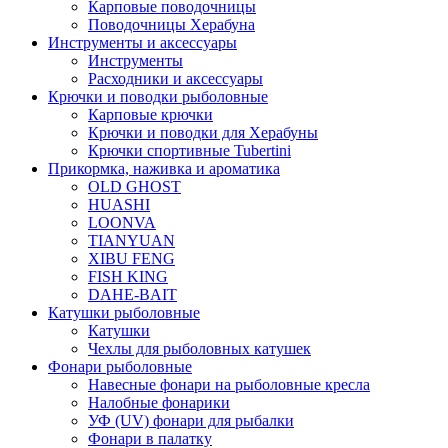
Карповые поводочницы
Поводочницы Херабуна
Инструменты и аксессуары
Инструменты
Расходники и аксессуары
Крючки и поводки рыболовные
Карповые крючки
Крючки и поводки для Херабуны
Крючки спортивные Tubertini
Прикормка, наживка и ароматика
OLD GHOST
HUASHI
LOONVA
TIANYUAN
XIBU FENG
FISH KING
DAHE-BAIT
Катушки рыболовные
Катушки
Чехлы для рыболовных катушек
Фонари рыболовные
Навесные фонари на рыболовные кресла
Налобные фонарики
УФ (UV) фонари для рыбалки
Фонари в палатку