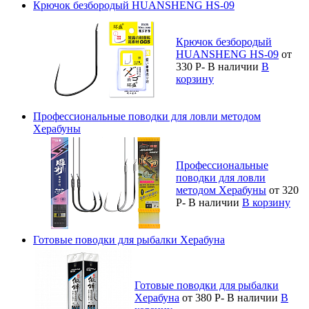
Крючок безбородый HUANSHENG HS-09
Крючок безбородый
HUANSHENG HS-09
от
330
Р
-
В наличии
В
корзину
Профессиональные поводки для ловли методом
Херабуны
Профессиональные
поводки для ловли
методом Херабуны
от 320
Р
-
В наличии
В корзину
Готовые поводки для рыбалки Херабуна
Готовые поводки для рыбалки
Херабуна
от 380
Р
-
В наличии
В