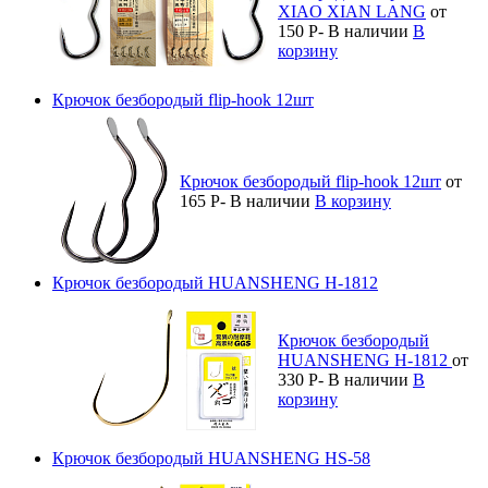
XIAO XIAN LANG
от
150
Р
-
В наличии
В
корзину
Крючок безбородый flip-hook 12шт
Крючок безбородый flip-hook 12шт
от
165
Р
-
В наличии
В корзину
Крючок безбородый HUANSHENG H-1812
Крючок безбородый
HUANSHENG H-1812
от
330
Р
-
В наличии
В
корзину
Крючок безбородый HUANSHENG HS-58