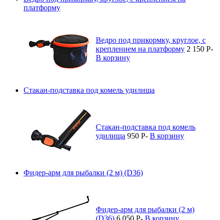
платформу
Ведро под прикормку, круглое, с
креплением на платформу
2 150
P
-
В корзину
Стакан-подставка под комель удилища
Стакан-подставка под комель
удилища
950
P
-
В корзину
Фидер-арм для рыбалки (2 м) (D36)
Фидер-арм для рыбалки (2 м)
(D36)
6 050
P
-
В корзину