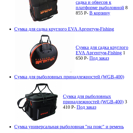
садка и обвесов к
платформе рыболовной
8
855
P
-
В корзину
Сумка для садка круглого EVA Аргентум-Fishing
Сумка для садка круглого
EVA Аргентум-Fishing
1
650
P
-
Под заказ
Сумка для рыболовных принадлежностей (WGB-400)
Сумка для рыболовных
принадлежностей (WGB-400)
3
410
P
-
Под заказ
Сумка универсальная рыболовная "на пояс" и ремень