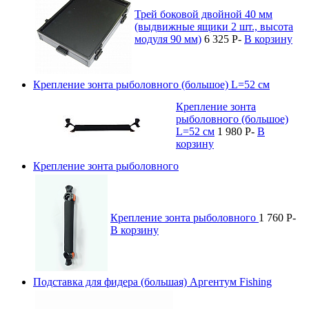
Трей боковой двойной 40 мм
(выдвижные ящики 2 шт., высота
модуля 90 мм)
6 325
P
-
В корзину
Крепление зонта рыболовного (большое) L=52 см
Крепление зонта
рыболовного (большое)
L=52 см
1 980
P
-
В
корзину
Крепление зонта рыболовного
Крепление зонта рыболовного
1 760
P
-
В корзину
Подставка для фидера (большая) Аргентум Fishing