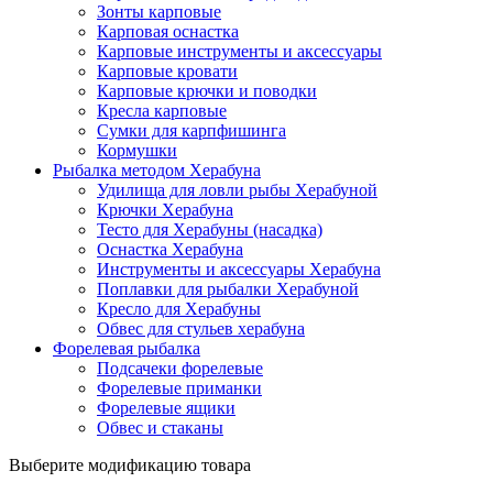
Зонты карповые
Карповая оснастка
Карповые инструменты и аксессуары
Карповые кровати
Карповые крючки и поводки
Кресла карповые
Сумки для карпфишинга
Кормушки
Рыбалка методом Херабуна
Удилища для ловли рыбы Херабуной
Крючки Херабуна
Тесто для Херабуны (насадка)
Оснастка Херабуна
Инструменты и аксессуары Херабуна
Поплавки для рыбалки Херабуной
Кресло для Херабуны
Обвес для стульев херабуна
Форелевая рыбалка
Подсачеки форелевые
Форелевые приманки
Форелевые ящики
Обвес и стаканы
Выберите модификацию товара