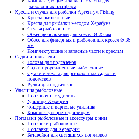
Комплектующие и запасные части для
рыболовных платформ
Кресла и стулья для рыбалки Аргентум Fishing
Кресла рыболовные
Кресла для рыбалки методом Херабуна
Стулья рыболовные
Обвес рыболовный для кресел Ø 25 мм
Обвес для фидерных и рыболовных кресел Ø 36
мм
Комплектующие и запасные части к креслам
Садки и подсачеки
Головы для подсачеков
Садки прорезиненные рыболовные
Сумки и чехлы для рыболовных садков и
подсачеков
Ручки для подсачеков
Удилища рыболовные
Поплавочные удилища
Удилища Херабуна
Фидерные и карповые удилища
Комплектующие к удилищам
Поплавки рыболовные и аксессуары к ним
Поплавки рыболовные
Поплавки для Херабуны
Батарейки для светящихся поплавков