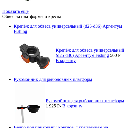
Показать ещё
Обвес на платформы и кресла
Крепёж для обвеса универсальный (d25-d36) Аргентум
Fishing
Крепёж для обвеса универсальный
(d25-d36) Аргентум Fishing
500
P
-
В корзину
Рукомойник для рыболовных платформ
Рукомойник для рыболовных платформ
1 925
P
-
В корзину
Ведро под прикормку, круглое, с креплением на