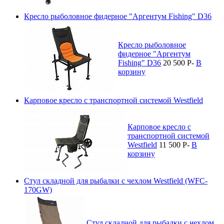
Кресло рыболовное фидерное "Аргентум Fishing" D36
Кресло рыболовное
фидерное "Аргентум
Fishing" D36
20 500
P
-
В
корзину
Карповое кресло с транспортной системой Westfield
Карповое кресло с
транспортной системой
Westfield
11 500
P
-
В
корзину
Стул складной для рыбалки с чехлом Westfield (WFC-
170GW)
Стул складной для рыбалки с чехлом