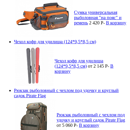
Сумка универсальная
рыболовная "на пояс" и
ремень
2 420
P
-
В корзину
Чехол кофр для удилища (124*9,5*8,5 см)
Чехол кофр для удилища
(124*9,5*8,5 см)
от 2 145
P
-
В
корзину
Рюкзак рыболовный с чехлом под удочку и круглый
садок Pirate Flag
Рюкзак рыболовный с чехлом под
удочку и круглый садок Pirate Flag
от 5 060
P
-
В корзину