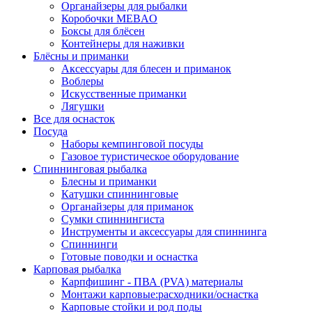
Органайзеры для рыбалки
Коробочки MEBAO
Боксы для блёсен
Контейнеры для наживки
Блёсны и приманки
Аксессуары для блесен и приманок
Воблеры
Искусственные приманки
Лягушки
Все для оснасток
Посуда
Наборы кемпинговой посуды
Газовое туристическое оборудование
Спиннинговая рыбалка
Блесны и приманки
Катушки спиннинговые
Органайзеры для приманок
Сумки спиннингиста
Инструменты и аксессуары для спиннинга
Спиннинги
Готовые поводки и оснастка
Карповая рыбалка
Карпфишинг - ПВА (PVA) материалы
Монтажи карповые:расходники/оснастка
Карповые стойки и род поды