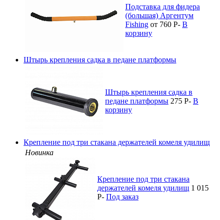
Подставка для фидера
(большая) Аргентум
Fishing
от 760
P
-
В
корзину
Штырь крепления садка в педане платформы
Штырь крепления садка в
педане платформы
275
P
-
В
корзину
Крепление под три стакана держателей комеля удилищ
Новинка
Крепление под три стакана
держателей комеля удилищ
1 015
P
-
Под заказ