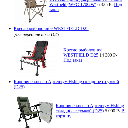
Westfield (WFC-170GW)
6 325
P
-
Под
заказ
Кресло рыболовное WESTFIELD D25
Две передние ноги D25
Кресло рыболовное
WESTFIELD D25
14 300
P
-
Под заказ
Карповое кресло Аргентум Fishing складное с сумкой
(D25)
Карповое кресло Аргентум Fishing
складное с сумкой (D25)
5 000
P
-
В
корзину