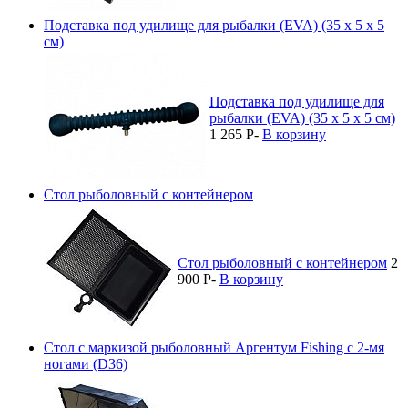
Подставка под удилище для рыбалки (EVA) (35 x 5 x 5
см)
Подставка под удилище для
рыбалки (EVA) (35 x 5 x 5 см)
1 265
P
-
В корзину
Стол рыболовный с контейнером
Стол рыболовный с контейнером
2
900
P
-
В корзину
Стол с маркизой рыболовный Аргентум Fishing с 2-мя
ногами (D36)