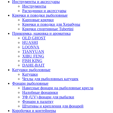
Инструменты и аксессуары
Инструменты
Расходники и аксессуары
Крючки и поводки рыболовные
Карповые крючки
Крючки и поводки для Херабуны
Крючки спортивные Tubertini
Прикормка, наживка и ароматика
OLD GHOST
HUASHI
LOONVA
TIANYUAN
XIBU FENG
FISH KING
DAHE-BAIT
Катушки рыболовные
Катушки
Чехлы для рыболовных катушек
Фонари рыболовные
Навесные фонари на рыболовные кресла
Налобные фонарики
УФ (UV) фонари для рыбалки
Фонари в палатку
Штативы и крепления для фонарей
Коробочки и контейнеры