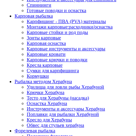
Спиннинги
Готовые поводки и оснастка
Карповая рыбалка
Карпфишинг - ПВА (PVA) материалы
Монтажи карповые:расходники/оснастка
Карповые стойки и род поды
Зонты карповые
Карповая оснастка
Карповые инструменты и аксессуары
Карповые кровати
Карповые крючки и поводки
Кресла карповые
Сумки для карпфишинга
Кормушки
Рыбалка методом Херабуна
Удилища для ловли рыбы Херабуной
Крючки Херабуна
Тесто для Херабуны (насадка)
Оснастка Херабуна
Инструменты и аксессуары Херабуна
Поплавки для рыбалки Херабуной
Кресло для Херабуны
Обвес для стульев херабуна
Форелевая рыбалка