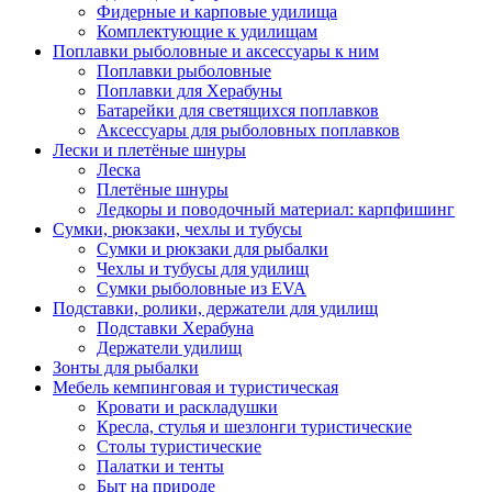
Фидерные и карповые удилища
Комплектующие к удилищам
Поплавки рыболовные и аксессуары к ним
Поплавки рыболовные
Поплавки для Херабуны
Батарейки для светящихся поплавков
Аксессуары для рыболовных поплавков
Лески и плетёные шнуры
Леска
Плетёные шнуры
Ледкоры и поводочный материал: карпфишинг
Сумки, рюкзаки, чехлы и тубусы
Сумки и рюкзаки для рыбалки
Чехлы и тубусы для удилищ
Сумки рыболовные из EVA
Подставки, ролики, держатели для удилищ
Подставки Херабуна
Держатели удилищ
Зонты для рыбалки
Мебель кемпинговая и туристическая
Кровати и раскладушки
Кресла, стулья и шезлонги туристические
Столы туристические
Палатки и тенты
Быт на природе