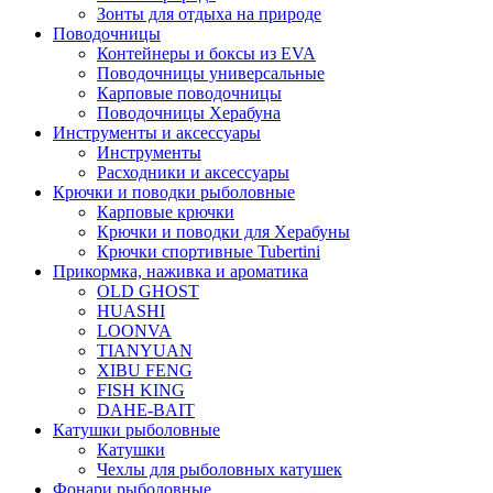
Зонты для отдыха на природе
Поводочницы
Контейнеры и боксы из EVA
Поводочницы универсальные
Карповые поводочницы
Поводочницы Херабуна
Инструменты и аксессуары
Инструменты
Расходники и аксессуары
Крючки и поводки рыболовные
Карповые крючки
Крючки и поводки для Херабуны
Крючки спортивные Tubertini
Прикормка, наживка и ароматика
OLD GHOST
HUASHI
LOONVA
TIANYUAN
XIBU FENG
FISH KING
DAHE-BAIT
Катушки рыболовные
Катушки
Чехлы для рыболовных катушек
Фонари рыболовные