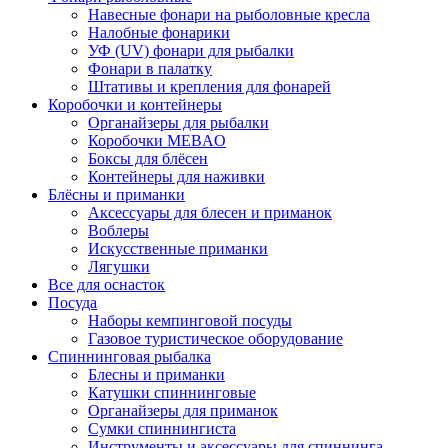
Навесные фонари на рыболовные кресла
Налобные фонарики
УФ (UV) фонари для рыбалки
Фонари в палатку
Штативы и крепления для фонарей
Коробочки и контейнеры
Органайзеры для рыбалки
Коробочки MEBAO
Боксы для блёсен
Контейнеры для наживки
Блёсны и приманки
Аксессуары для блесен и приманок
Воблеры
Искусственные приманки
Лягушки
Все для оснасток
Посуда
Наборы кемпинговой посуды
Газовое туристическое оборудование
Спиннинговая рыбалка
Блесны и приманки
Катушки спиннинговые
Органайзеры для приманок
Сумки спиннингиста
Инструменты и аксессуары для спиннинга