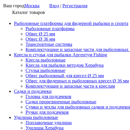
Ваш город
Москва
Вход
|
Регистрация
Каталог товаров
Рыболовные платформы для фидерной рыбалки и спорта
Рыболовные платформы
Обвес Ø 25 мм
Обвес Ø 36 мм
Транспортные системы
Комплектующие и запасные части для рыболовных
Кресла и стулья для рыбалки Аргентум Fishing
Кресла рыболовные
Кресла для рыбалки методом Херабуна
Стулья рыболовные
Обвес рыболовный для кресел Ø 25 мм
Обвес для фидерных и рыболовных кресел Ø 36 мм
Комплектующие и запасные части к креслам
Садки и подсачеки
Головы для подсачеков
Садки прорезиненные рыболовные
Сумки и чехлы для рыболовных садков и подсачеко
Ручки для подсачеков
Удилища рыболовные
Поплавочные удилища
Удилища Херабуна