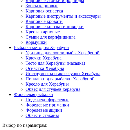
Карповые стойки и род поды
Зонты карповые
Карповая оснастка
Карповые инструменты и аксессуары
Карповые кровати
Карповые крючки и поводки
Кресла карповые
Сумки для карпфишинга
Кормушки
Рыбалка методом Херабуна
Удилища для ловли рыбы Херабуной
Крючки Херабуна
Тесто для Херабуны (насадка)
Оснастка Херабуна
Инструменты и аксессуары Херабуна
Поплавки для рыбалки Херабуной
Кресло для Херабуны
Обвес для стульев херабуна
Форелевая рыбалка
Подсачеки форелевые
Форелевые приманки
Форелевые ящики
Обвес и стаканы
Выбор по параметрам: