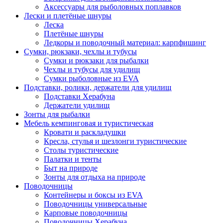
Аксессуары для рыболовных поплавков
Лески и плетёные шнуры
Леска
Плетёные шнуры
Ледкоры и поводочный материал: карпфишинг
Сумки, рюкзаки, чехлы и тубусы
Сумки и рюкзаки для рыбалки
Чехлы и тубусы для удилищ
Сумки рыболовные из EVA
Подставки, ролики, держатели для удилищ
Подставки Херабуна
Держатели удилищ
Зонты для рыбалки
Мебель кемпинговая и туристическая
Кровати и раскладушки
Кресла, стулья и шезлонги туристические
Столы туристические
Палатки и тенты
Быт на природе
Зонты для отдыха на природе
Поводочницы
Контейнеры и боксы из EVA
Поводочницы универсальные
Карповые поводочницы
Поводочницы Херабуна