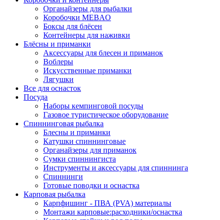
Органайзеры для рыбалки
Коробочки MEBAO
Боксы для блёсен
Контейнеры для наживки
Блёсны и приманки
Аксессуары для блесен и приманок
Воблеры
Искусственные приманки
Лягушки
Все для оснасток
Посуда
Наборы кемпинговой посуды
Газовое туристическое оборудование
Спиннинговая рыбалка
Блесны и приманки
Катушки спиннинговые
Органайзеры для приманок
Сумки спиннингиста
Инструменты и аксессуары для спиннинга
Спиннинги
Готовые поводки и оснастка
Карповая рыбалка
Карпфишинг - ПВА (PVA) материалы
Монтажи карповые:расходники/оснастка