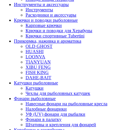
Инструменты и аксессуары
Инструменты
Расходники и аксессуары
Крючки и поводки рыболовные
Карповые крючки
Крючки и поводки для Херабуны
Крючки спортивные Tubertini
Прикормка, наживка и ароматика
OLD GHOST
HUASHI
LOONVA
TIANYUAN
XIBU FENG
FISH KING
DAHE-BAIT
Катушки рыболовные
Катушки
Чехлы для рыболовных катушек
Фонари рыболовные
Навесные фонари на рыболовные кресла
Налобные фонарики
УФ (UV) фонари для рыбалки
Фонари в палатку
Штативы и крепления для фонарей
Коробочки и контейнеры