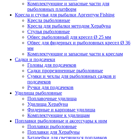
Комплектующие и запасные части для
рыболовных платформ
Кресла и стулья для рыбалки Аргентум Fishing
Кресла рыболовные
Кресла для рыбалки методом Херабуна
Стулья рыболовные
Обвес рыболовный для кресел Ø 25 мм
Обвес для фидерных и рыболовных кресел Ø 36
мм
Комплектующие и запасные части к креслам
Садки и подсачеки
Головы для подсачеков
Садки прорезиненные рыболовные
Сумки и чехлы для рыболовных садков и
подсачеков
Ручки для подсачеков
Удилища рыболовные
Поплавочные удилища
Удилища Херабуна
Фидерные и карповые удилища
Комплектующие к удилищам
Поплавки рыболовные и аксессуары к ним
Поплавки рыболовные
Поплавки для Херабуны
Батарейки для светящихся поплавков