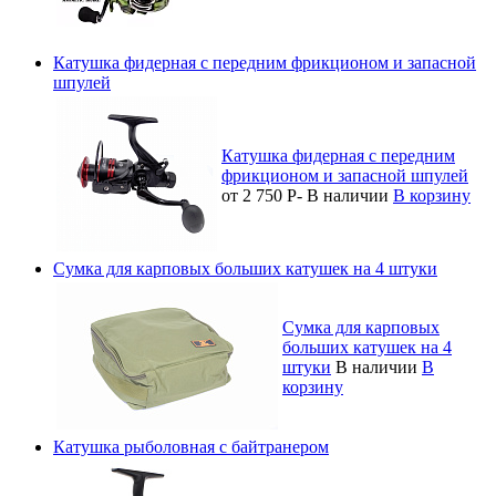
Катушка фидерная с передним фрикционом и запасной
шпулей
Катушка фидерная с передним
фрикционом и запасной шпулей
от 2 750
Р
-
В наличии
В корзину
Сумка для карповых больших катушек на 4 штуки
Сумка для карповых
больших катушек на 4
штуки
В наличии
В
корзину
Катушка рыболовная с байтранером