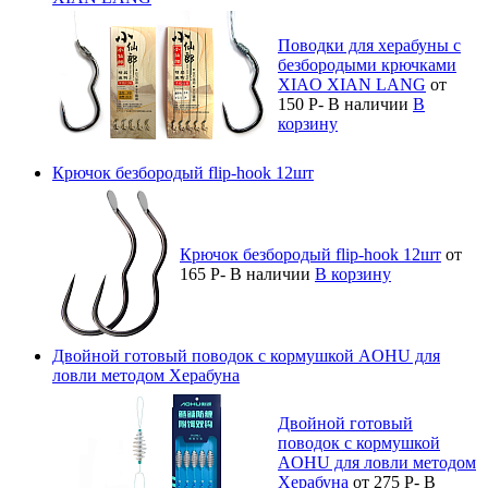
Поводки для херабуны с
безбородыми крючками
XIAO XIAN LANG
от
150
Р
-
В наличии
В
корзину
Крючок безбородый flip-hook 12шт
Крючок безбородый flip-hook 12шт
от
165
Р
-
В наличии
В корзину
Двойной готовый поводок с кормушкой AOHU для
ловли методом Херабуна
Двойной готовый
поводок с кормушкой
AOHU для ловли методом
Херабуна
от 275
Р
-
В