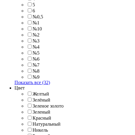
5
6
№0,5
№1
№10
№2
№3
№4
№5
№6
№7
№8
№9
Показать все (32)
Цвет
Желтый
Зелёный
Зеленое золото
Зеленый
Красный
Натуральный
Никель