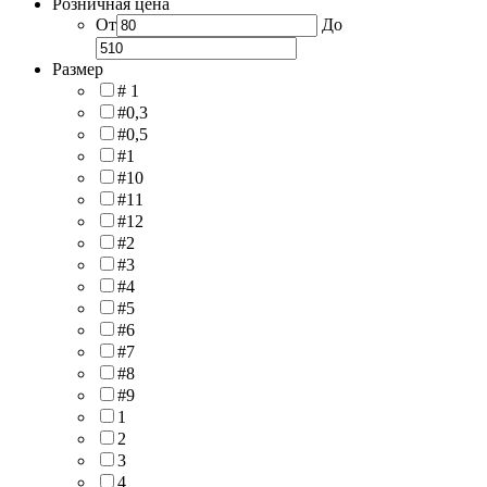
Розничная цена
От
До
Размер
# 1
#0,3
#0,5
#1
#10
#11
#12
#2
#3
#4
#5
#6
#7
#8
#9
1
2
3
4