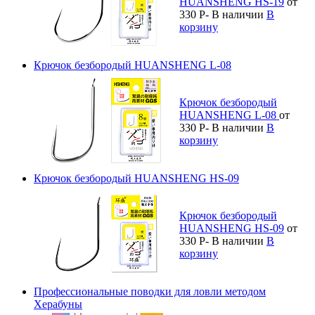
HUANSHENG HS-19
от
330
Р
-
В наличии
В
корзину
Крючок безбородый HUANSHENG L-08
Крючок безбородый
HUANSHENG L-08
от
330
Р
-
В наличии
В
корзину
Крючок безбородый HUANSHENG HS-09
Крючок безбородый
HUANSHENG HS-09
от
330
Р
-
В наличии
В
корзину
Профессиональные поводки для ловли методом
Херабуны