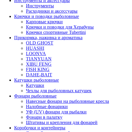
Инструменты и аксессуары
Инструменты
Расходники и аксессуары
Крючки и поводки рыболовные
Карповые крючки
Крючки и поводки для Херабуны
Крючки спортивные Tubertini
Прикормка, наживка и ароматика
OLD GHOST
HUASHI
LOONVA
TIANYUAN
XIBU FENG
FISH KING
DAHE-BAIT
Катушки рыболовные
Катушки
Чехлы для рыболовных катушек
Фонари рыболовные
Навесные фонари на рыболовные кресла
Налобные фонарики
УФ (UV) фонари для рыбалки
Фонари в палатку
Штативы и крепления для фонарей
Коробочки и контейнеры