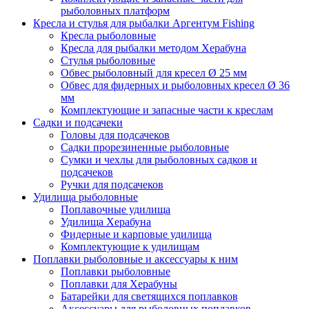
рыболовных платформ
Кресла и стулья для рыбалки Аргентум Fishing
Кресла рыболовные
Кресла для рыбалки методом Херабуна
Стулья рыболовные
Обвес рыболовный для кресел Ø 25 мм
Обвес для фидерных и рыболовных кресел Ø 36
мм
Комплектующие и запасные части к креслам
Садки и подсачеки
Головы для подсачеков
Садки прорезиненные рыболовные
Сумки и чехлы для рыболовных садков и
подсачеков
Ручки для подсачеков
Удилища рыболовные
Поплавочные удилища
Удилища Херабуна
Фидерные и карповые удилища
Комплектующие к удилищам
Поплавки рыболовные и аксессуары к ним
Поплавки рыболовные
Поплавки для Херабуны
Батарейки для светящихся поплавков
Аксессуары для рыболовных поплавков