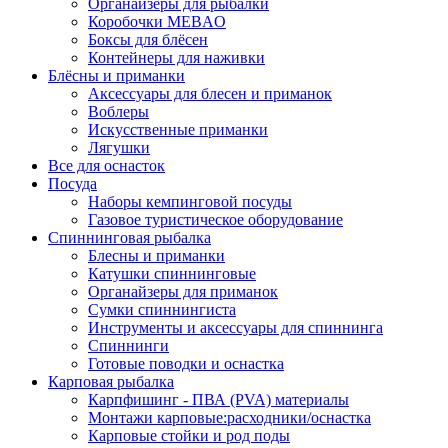
Органайзеры для рыбалки
Коробочки MEBAO
Боксы для блёсен
Контейнеры для наживки
Блёсны и приманки
Аксессуары для блесен и приманок
Воблеры
Искусственные приманки
Лягушки
Все для оснасток
Посуда
Наборы кемпинговой посуды
Газовое туристическое оборудование
Спиннинговая рыбалка
Блесны и приманки
Катушки спиннинговые
Органайзеры для приманок
Сумки спиннингиста
Инструменты и аксессуары для спиннинга
Спиннинги
Готовые поводки и оснастка
Карповая рыбалка
Карпфишинг - ПВА (PVA) материалы
Монтажи карповые:расходники/оснастка
Карповые стойки и род поды