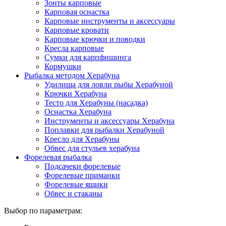
Зонты карповые
Карповая оснастка
Карповые инструменты и аксессуары
Карповые кровати
Карповые крючки и поводки
Кресла карповые
Сумки для карпфишинга
Кормушки
Рыбалка методом Херабуна
Удилища для ловли рыбы Херабуной
Крючки Херабуна
Тесто для Херабуны (насадка)
Оснастка Херабуна
Инструменты и аксессуары Херабуна
Поплавки для рыбалки Херабуной
Кресло для Херабуны
Обвес для стульев херабуна
Форелевая рыбалка
Подсачеки форелевые
Форелевые приманки
Форелевые ящики
Обвес и стаканы
Выбор по параметрам: