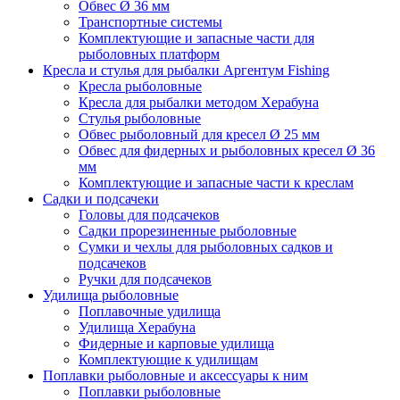
Обвес Ø 36 мм
Транспортные системы
Комплектующие и запасные части для
рыболовных платформ
Кресла и стулья для рыбалки Аргентум Fishing
Кресла рыболовные
Кресла для рыбалки методом Херабуна
Стулья рыболовные
Обвес рыболовный для кресел Ø 25 мм
Обвес для фидерных и рыболовных кресел Ø 36
мм
Комплектующие и запасные части к креслам
Садки и подсачеки
Головы для подсачеков
Садки прорезиненные рыболовные
Сумки и чехлы для рыболовных садков и
подсачеков
Ручки для подсачеков
Удилища рыболовные
Поплавочные удилища
Удилища Херабуна
Фидерные и карповые удилища
Комплектующие к удилищам
Поплавки рыболовные и аксессуары к ним
Поплавки рыболовные