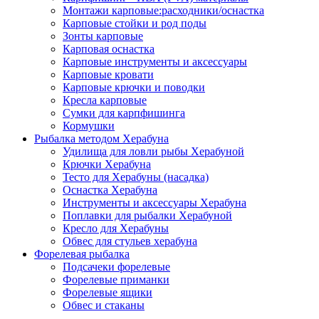
Монтажи карповые:расходники/оснастка
Карповые стойки и род поды
Зонты карповые
Карповая оснастка
Карповые инструменты и аксессуары
Карповые кровати
Карповые крючки и поводки
Кресла карповые
Сумки для карпфишинга
Кормушки
Рыбалка методом Херабуна
Удилища для ловли рыбы Херабуной
Крючки Херабуна
Тесто для Херабуны (насадка)
Оснастка Херабуна
Инструменты и аксессуары Херабуна
Поплавки для рыбалки Херабуной
Кресло для Херабуны
Обвес для стульев херабуна
Форелевая рыбалка
Подсачеки форелевые
Форелевые приманки
Форелевые ящики
Обвес и стаканы