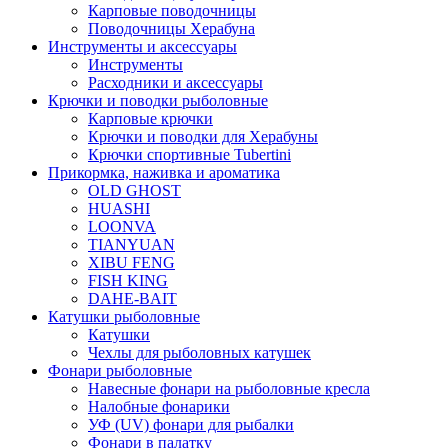
Карповые поводочницы
Поводочницы Херабуна
Инструменты и аксессуары
Инструменты
Расходники и аксессуары
Крючки и поводки рыболовные
Карповые крючки
Крючки и поводки для Херабуны
Крючки спортивные Tubertini
Прикормка, наживка и ароматика
OLD GHOST
HUASHI
LOONVA
TIANYUAN
XIBU FENG
FISH KING
DAHE-BAIT
Катушки рыболовные
Катушки
Чехлы для рыболовных катушек
Фонари рыболовные
Навесные фонари на рыболовные кресла
Налобные фонарики
УФ (UV) фонари для рыбалки
Фонари в палатку