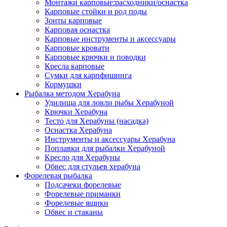
Монтажи карповые:расходники/оснастка
Карповые стойки и род поды
Зонты карповые
Карповая оснастка
Карповые инструменты и аксессуары
Карповые кровати
Карповые крючки и поводки
Кресла карповые
Сумки для карпфишинга
Кормушки
Рыбалка методом Херабуна
Удилища для ловли рыбы Херабуной
Крючки Херабуна
Тесто для Херабуны (насадка)
Оснастка Херабуна
Инструменты и аксессуары Херабуна
Поплавки для рыбалки Херабуной
Кресло для Херабуны
Обвес для стульев херабуна
Форелевая рыбалка
Подсачеки форелевые
Форелевые приманки
Форелевые ящики
Обвес и стаканы