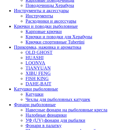
Карповые поводочницы
Поводочницы Херабуна
Инструменты и аксессуары
Инструменты
Расходники и аксессуары
Крючки и поводки рыболовные
Карповые крючки
Крючки и поводки для Херабуны
Крючки спортивные Tubertini
Прикормка, наживка и ароматика
OLD GHOST
HUASHI
LOONVA
TIANYUAN
XIBU FENG
FISH KING
DAHE-BAIT
Катушки рыболовные
Катушки
Чехлы для рыболовных катушек
Фонари рыболовные
Навесные фонари на рыболовные кресла
Налобные фонарики
УФ (UV) фонари для рыбалки
Фонари в палатку