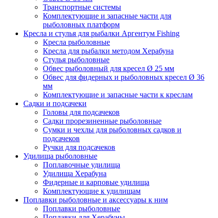
Транспортные системы
Комплектующие и запасные части для
рыболовных платформ
Кресла и стулья для рыбалки Аргентум Fishing
Кресла рыболовные
Кресла для рыбалки методом Херабуна
Стулья рыболовные
Обвес рыболовный для кресел Ø 25 мм
Обвес для фидерных и рыболовных кресел Ø 36
мм
Комплектующие и запасные части к креслам
Садки и подсачеки
Головы для подсачеков
Садки прорезиненные рыболовные
Сумки и чехлы для рыболовных садков и
подсачеков
Ручки для подсачеков
Удилища рыболовные
Поплавочные удилища
Удилища Херабуна
Фидерные и карповые удилища
Комплектующие к удилищам
Поплавки рыболовные и аксессуары к ним
Поплавки рыболовные
Поплавки для Херабуны