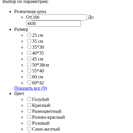
Выбор по параметрам:
Розничная цена
От
До
Размер
25 см
35 см
35*30
40*35
45 см
50*38см
55*40
60 см
60*42
Показать все (9)
Цвет
Голубой
Красный
Разноцветный
Розово-красный
Розовый
Сине-желтый