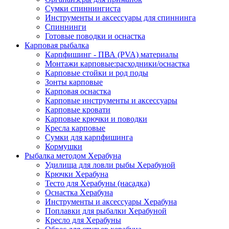
Сумки спиннингиста
Инструменты и аксессуары для спиннинга
Спиннинги
Готовые поводки и оснастка
Карповая рыбалка
Карпфишинг - ПВА (PVA) материалы
Монтажи карповые:расходники/оснастка
Карповые стойки и род поды
Зонты карповые
Карповая оснастка
Карповые инструменты и аксессуары
Карповые кровати
Карповые крючки и поводки
Кресла карповые
Сумки для карпфишинга
Кормушки
Рыбалка методом Херабуна
Удилища для ловли рыбы Херабуной
Крючки Херабуна
Тесто для Херабуны (насадка)
Оснастка Херабуна
Инструменты и аксессуары Херабуна
Поплавки для рыбалки Херабуной
Кресло для Херабуны