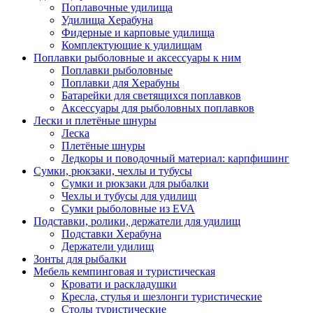
Поплавочные удилища
Удилища Херабуна
Фидерные и карповые удилища
Комплектующие к удилищам
Поплавки рыболовные и аксессуары к ним
Поплавки рыболовные
Поплавки для Херабуны
Батарейки для светящихся поплавков
Аксессуары для рыболовных поплавков
Лески и плетёные шнуры
Леска
Плетёные шнуры
Ледкоры и поводочный материал: карпфишинг
Сумки, рюкзаки, чехлы и тубусы
Сумки и рюкзаки для рыбалки
Чехлы и тубусы для удилищ
Сумки рыболовные из EVA
Подставки, ролики, держатели для удилищ
Подставки Херабуна
Держатели удилищ
Зонты для рыбалки
Мебель кемпинговая и туристическая
Кровати и раскладушки
Кресла, стулья и шезлонги туристические
Столы туристические