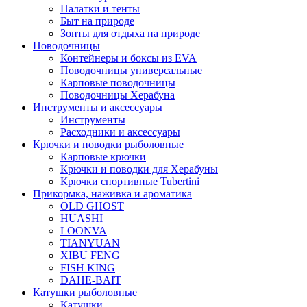
Палатки и тенты
Быт на природе
Зонты для отдыха на природе
Поводочницы
Контейнеры и боксы из EVA
Поводочницы универсальные
Карповые поводочницы
Поводочницы Херабуна
Инструменты и аксессуары
Инструменты
Расходники и аксессуары
Крючки и поводки рыболовные
Карповые крючки
Крючки и поводки для Херабуны
Крючки спортивные Tubertini
Прикормка, наживка и ароматика
OLD GHOST
HUASHI
LOONVA
TIANYUAN
XIBU FENG
FISH KING
DAHE-BAIT
Катушки рыболовные
Катушки