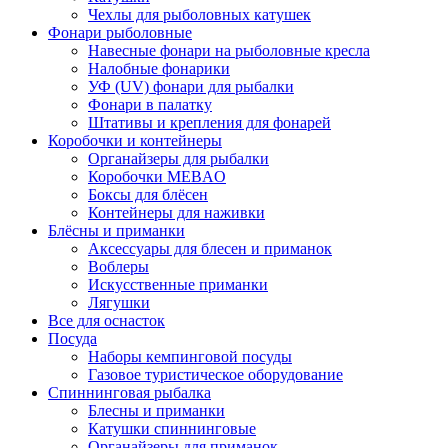
Чехлы для рыболовных катушек
Фонари рыболовные
Навесные фонари на рыболовные кресла
Налобные фонарики
УФ (UV) фонари для рыбалки
Фонари в палатку
Штативы и крепления для фонарей
Коробочки и контейнеры
Органайзеры для рыбалки
Коробочки MEBAO
Боксы для блёсен
Контейнеры для наживки
Блёсны и приманки
Аксессуары для блесен и приманок
Воблеры
Искусственные приманки
Лягушки
Все для оснасток
Посуда
Наборы кемпинговой посуды
Газовое туристическое оборудование
Спиннинговая рыбалка
Блесны и приманки
Катушки спиннинговые
Органайзеры для приманок