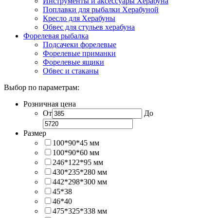
Инструменты и аксессуары Херабуна
Поплавки для рыбалки Херабуной
Кресло для Херабуны
Обвес для стульев херабуна
Форелевая рыбалка
Подсачеки форелевые
Форелевые приманки
Форелевые ящики
Обвес и стаканы
Выбор по параметрам:
Розничная цена
От
До
Размер
100*90*45 мм
100*90*60 мм
246*122*95 мм
430*235*280 мм
442*298*300 мм
45*38
46*40
475*325*338 мм