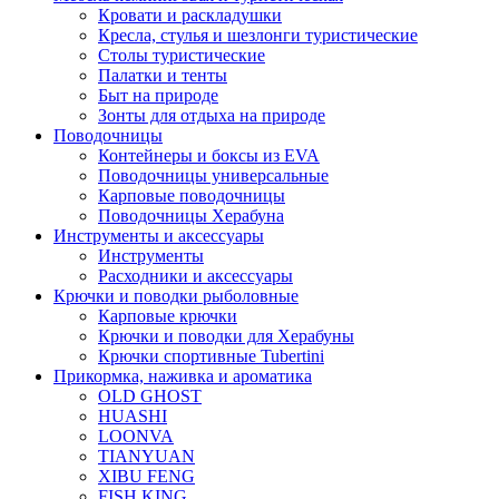
Кровати и раскладушки
Кресла, стулья и шезлонги туристические
Столы туристические
Палатки и тенты
Быт на природе
Зонты для отдыха на природе
Поводочницы
Контейнеры и боксы из EVA
Поводочницы универсальные
Карповые поводочницы
Поводочницы Херабуна
Инструменты и аксессуары
Инструменты
Расходники и аксессуары
Крючки и поводки рыболовные
Карповые крючки
Крючки и поводки для Херабуны
Крючки спортивные Tubertini
Прикормка, наживка и ароматика
OLD GHOST
HUASHI
LOONVA
TIANYUAN
XIBU FENG
FISH KING