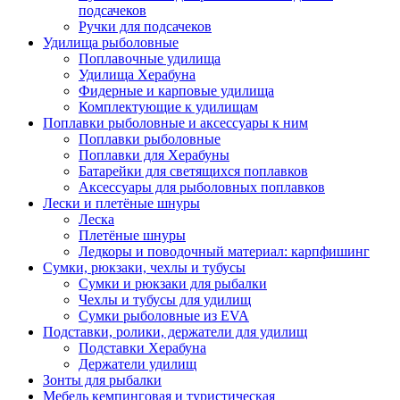
подсачеков
Ручки для подсачеков
Удилища рыболовные
Поплавочные удилища
Удилища Херабуна
Фидерные и карповые удилища
Комплектующие к удилищам
Поплавки рыболовные и аксессуары к ним
Поплавки рыболовные
Поплавки для Херабуны
Батарейки для светящихся поплавков
Аксессуары для рыболовных поплавков
Лески и плетёные шнуры
Леска
Плетёные шнуры
Ледкоры и поводочный материал: карпфишинг
Сумки, рюкзаки, чехлы и тубусы
Сумки и рюкзаки для рыбалки
Чехлы и тубусы для удилищ
Сумки рыболовные из EVA
Подставки, ролики, держатели для удилищ
Подставки Херабуна
Держатели удилищ
Зонты для рыбалки
Мебель кемпинговая и туристическая