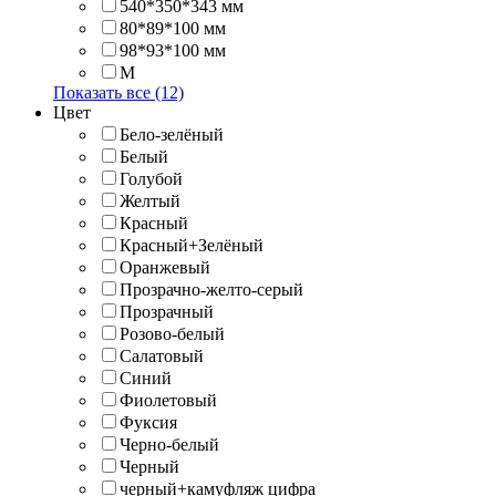
540*350*343 мм
80*89*100 мм
98*93*100 мм
M
Показать все (12)
Цвет
Бело-зелёный
Белый
Голубой
Желтый
Красный
Красный+Зелёный
Оранжевый
Прозрачно-желто-серый
Прозрачный
Розово-белый
Салатовый
Синий
Фиолетовый
Фуксия
Черно-белый
Черный
черный+камуфляж цифра