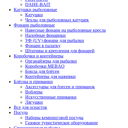
DAHE-BAIT
Катушки рыболовные
Катушки
Чехлы для рыболовных катушек
Фонари рыболовные
Навесные фонари на рыболовные кресла
Налобные фонарики
УФ (UV) фонари для рыбалки
Фонари в палатку
Штативы и крепления для фонарей
Коробочки и контейнеры
Органайзеры для рыбалки
Коробочки MEBAO
Боксы для блёсен
Контейнеры для наживки
Блёсны и приманки
Аксессуары для блесен и приманок
Воблеры
Искусственные приманки
Лягушки
Все для оснасток
Посуда
Наборы кемпинговой посуды
Газовое туристическое оборудование
Спиннинговая рыбалка