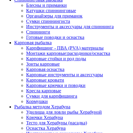
Блесны и приманки
Катушки спиннинговые
Органайзеры для приманок
Сумки спиннингиста
Инструменты и аксессуары для спиннинга
Спиннинги
Готовые поводки и оснастка
Карповая рыбалка
Карпфишинг - ПВА (PVA) материалы
Монтажи карповые:расходники/оснастка
Карповые стойки и род поды
Зонты карповые
Карповая оснастка
Карповые инструменты и аксессуары
Карповые кровати
Карповые крючки и поводки
Кресла карповые
Сумки для карпфишинга
Кормушки
Рыбалка методом Херабуна
Удилища для ловли рыбы Херабуной
Крючки Херабуна
Тесто для Херабуны (насадка)
Оснастка Херабуна