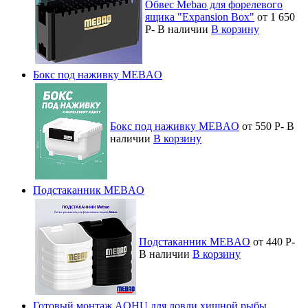
Обвес Mebao для форелевого
ящика "Expansion Box"
от 1 650
Р
-
В наличии
В корзину
Бокс под наживку MEBAO
Бокс под наживку MEBAO
от 550
Р
-
В
наличии
В корзину
Подстаканник MEBAO
Подстаканник MEBAO
от 440
Р
-
В наличии
В корзину
Готовый монтаж AOHU для ловли хищной рыбы