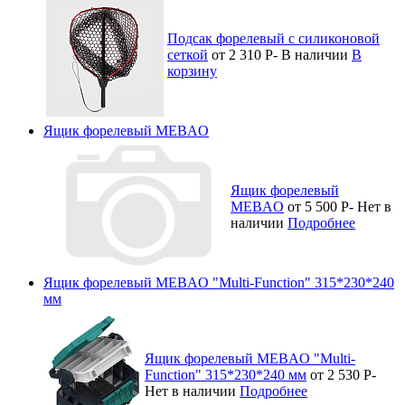
Подсак форелевый с силиконовой
сеткой
от 2 310
Р
-
В наличии
В
корзину
Ящик форелевый MEBAO
Ящик форелевый
MEBAO
от 5 500
Р
-
Нет в
наличии
Подробнее
Ящик форелевый MEBAO "Multi-Function" 315*230*240
мм
Ящик форелевый MEBAO "Multi-
Function" 315*230*240 мм
от 2 530
Р
-
Нет в наличии
Подробнее