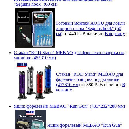
"Seguins hook" (60 см)
Готовый монтаж AOHU для ловли
хищной рыбы "Seguins hook" (60
см)
от 440
Р
-
В наличии
В корзину
Стакан "ROD Stand" MEBAO для форелевого ящика под
удилище (45*310 мм)
Стакан "ROD Stand" MEBAO для
форелевого ящика под удилище
(45*310 мм)
от 880
Р
-
В наличии
В
корзину
Ящик форелевый MEBAO "Run Gun" (435*232*280 мм)
Ящик форелевый MEBAO "Run Gun"