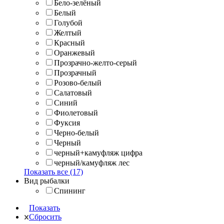
Бело-зелёный
Белый
Голубой
Желтый
Красный
Оранжевый
Прозрачно-желто-серый
Прозрачный
Розово-белый
Салатовый
Синий
Фиолетовый
Фуксия
Черно-белый
Черный
черный+камуфляж цифра
черный/камуфляж лес
Показать все (17)
Вид рыбалки
Спининг
Показать
Сбросить