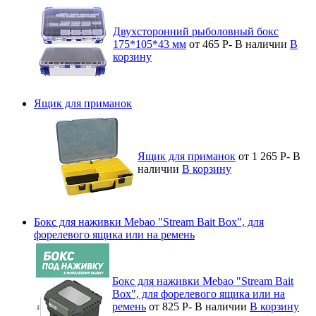
Двухсторонний рыболовный бокс
175*105*43 мм
от 465
Р
-
В наличии
В
корзину
Ящик для приманок
Ящик для приманок
от 1 265
Р
-
В
наличии
В корзину
Бокс для наживки Mebao "Stream Bait Box", для
форелевого ящика или на ремень
Бокс для наживки Mebao "Stream Bait
Box", для форелевого ящика или на
ремень
от 825
Р
-
В наличии
В корзину