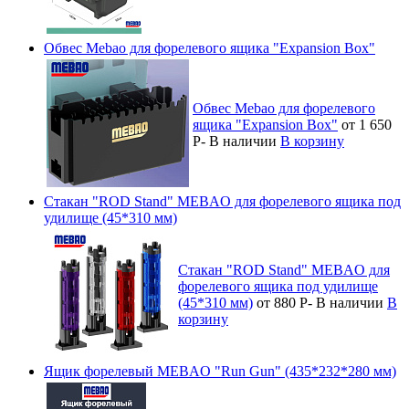
Обвес Mebao для форелевого ящика "Expansion Box"
Обвес Mebao для форелевого
ящика "Expansion Box"
от 1 650
Р
-
В наличии
В корзину
Стакан "ROD Stand" MEBAO для форелевого ящика под
удилище (45*310 мм)
Стакан "ROD Stand" MEBAO для
форелевого ящика под удилище
(45*310 мм)
от 880
Р
-
В наличии
В
корзину
Ящик форелевый MEBAO "Run Gun" (435*232*280 мм)