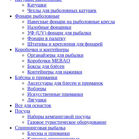
Катушки
Чехлы для рыболовных катушек
Фонари рыболовные
Навесные фонари на рыболовные кресла
Налобные фонарики
УФ (UV) фонари для рыбалки
Фонари в палатку
Штативы и крепления для фонарей
Коробочки и контейнеры
Органайзеры для рыбалки
Коробочки MEBAO
Боксы для блёсен
Контейнеры для наживки
Блёсны и приманки
Аксессуары для блесен и приманок
Воблеры
Искусственные приманки
Лягушки
Все для оснасток
Посуда
Наборы кемпинговой посуды
Газовое туристическое оборудование
Спиннинговая рыбалка
Блесны и приманки
Катушки спиннинговые