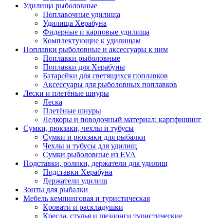
Удилища рыболовные
Поплавочные удилища
Удилища Херабуна
Фидерные и карповые удилища
Комплектующие к удилищам
Поплавки рыболовные и аксессуары к ним
Поплавки рыболовные
Поплавки для Херабуны
Батарейки для светящихся поплавков
Аксессуары для рыболовных поплавков
Лески и плетёные шнуры
Леска
Плетёные шнуры
Ледкоры и поводочный материал: карпфишинг
Сумки, рюкзаки, чехлы и тубусы
Сумки и рюкзаки для рыбалки
Чехлы и тубусы для удилищ
Сумки рыболовные из EVA
Подставки, ролики, держатели для удилищ
Подставки Херабуна
Держатели удилищ
Зонты для рыбалки
Мебель кемпинговая и туристическая
Кровати и раскладушки
Кресла, стулья и шезлонги туристические