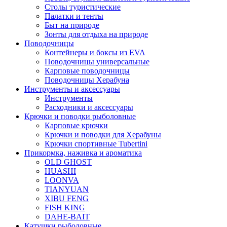
Столы туристические
Палатки и тенты
Быт на природе
Зонты для отдыха на природе
Поводочницы
Контейнеры и боксы из EVA
Поводочницы универсальные
Карповые поводочницы
Поводочницы Херабуна
Инструменты и аксессуары
Инструменты
Расходники и аксессуары
Крючки и поводки рыболовные
Карповые крючки
Крючки и поводки для Херабуны
Крючки спортивные Tubertini
Прикормка, наживка и ароматика
OLD GHOST
HUASHI
LOONVA
TIANYUAN
XIBU FENG
FISH KING
DAHE-BAIT
Катушки рыболовные