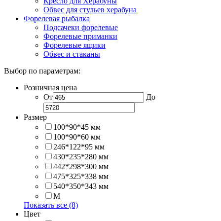
Кресло для Херабуны
Обвес для стульев херабуна
Форелевая рыбалка
Подсачеки форелевые
Форелевые приманки
Форелевые ящики
Обвес и стаканы
Выбор по параметрам:
Розничная цена
От
До
Размер
100*90*45 мм
100*90*60 мм
246*122*95 мм
430*235*280 мм
442*298*300 мм
475*325*338 мм
540*350*343 мм
M
Показать все (8)
Цвет