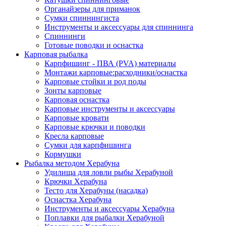
Органайзеры для приманок
Сумки спиннингиста
Инструменты и аксессуары для спиннинга
Спиннинги
Готовые поводки и оснастка
Карповая рыбалка
Карпфишинг - ПВА (PVA) материалы
Монтажи карповые:расходники/оснастка
Карповые стойки и род поды
Зонты карповые
Карповая оснастка
Карповые инструменты и аксессуары
Карповые кровати
Карповые крючки и поводки
Кресла карповые
Сумки для карпфишинга
Кормушки
Рыбалка методом Херабуна
Удилища для ловли рыбы Херабуной
Крючки Херабуна
Тесто для Херабуны (насадка)
Оснастка Херабуна
Инструменты и аксессуары Херабуна
Поплавки для рыбалки Херабуной