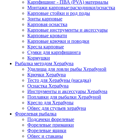
Карпфишинг - ПВА (PVA) материалы
Монтажи карповые:расходники/оснастка
Карповые стойки и род поды
Зонты карповые
Карповая оснастка
Карповые инструменты и аксессуары
Карповые кровати
Карповые крючки и поводки
Кресла карповые
Сумки для карпфишинга
Кормушки
Рыбалка методом Херабуна
Удилища для ловли рыбы Херабуной
Крючки Херабуна
Тесто для Херабуны (насадка)
Оснастка Херабуна
Инструменты и аксессуары Херабуна
Поплавки для рыбалки Херабуной
Кресло для Херабуны
Обвес для стульев херабуна
Форелевая рыбалка
Подсачеки форелевые
Форелевые приманки
Форелевые ящики
Обвес и стаканы