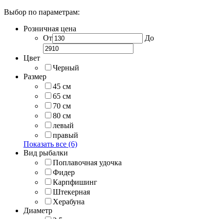
Выбор по параметрам:
Розничная цена
От
До
Цвет
Черный
Размер
45 см
65 см
70 см
80 см
левый
правый
Показать все (6)
Вид рыбалки
Поплавочная удочка
Фидер
Карпфишинг
Штекерная
Херабуна
Диаметр