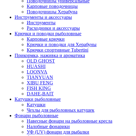
Поводочницы универсальные
Карповые поводочницы
Поводочницы Херабуна
Инструменты и аксессуары
Инструменты
Расходники и аксессуары
Крючки и поводки рыболовные
Карповые крючки
Крючки и поводки для Херабуны
Крючки спортивные Tubertini
Прикормка, наживка и ароматика
OLD GHOST
HUASHI
LOONVA
TIANYUAN
XIBU FENG
FISH KING
DAHE-BAIT
Катушки рыболовные
Катушки
Чехлы для рыболовных катушек
Фонари рыболовные
Навесные фонари на рыболовные кресла
Налобные фонарики
УФ (UV) фонари для рыбалки