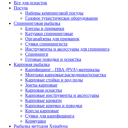
Все для оснасток
Посуда
Наборы кемпинговой посуды
Газовое туристическое оборудование
Спиннинговая рыбалка
Блесны и приманки
Катушки спиннинговые
Органайзеры для приманок
Сумки спиннингиста
Инструменты и аксессуары для спиннинга
Спиннинги
Готовые поводки и оснастка
Карповая рыбалка
Карпфишинг - ПВА (PVA) материалы
Монтажи карповые:расходники/оснастка
Карповые стойки и род поды
Зонты карповые
Карповая оснастка
Карповые инструменты и аксессуары
Карповые кровати
Карповые крючки и поводки
Кресла карповые
Сумки для карпфишинга
Кормушки
Рыбалка методом Херабуна