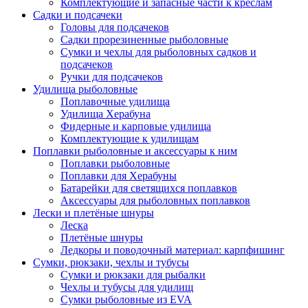
Комплектующие и запасные части к креслам
Садки и подсачеки
Головы для подсачеков
Садки прорезиненные рыболовные
Сумки и чехлы для рыболовных садков и
подсачеков
Ручки для подсачеков
Удилища рыболовные
Поплавочные удилища
Удилища Херабуна
Фидерные и карповые удилища
Комплектующие к удилищам
Поплавки рыболовные и аксессуары к ним
Поплавки рыболовные
Поплавки для Херабуны
Батарейки для светящихся поплавков
Аксессуары для рыболовных поплавков
Лески и плетёные шнуры
Леска
Плетёные шнуры
Ледкоры и поводочный материал: карпфишинг
Сумки, рюкзаки, чехлы и тубусы
Сумки и рюкзаки для рыбалки
Чехлы и тубусы для удилищ
Сумки рыболовные из EVA