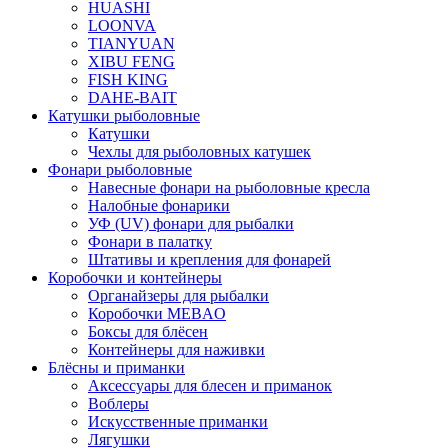
HUASHI
LOONVA
TIANYUAN
XIBU FENG
FISH KING
DAHE-BAIT
Катушки рыболовные
Катушки
Чехлы для рыболовных катушек
Фонари рыболовные
Навесные фонари на рыболовные кресла
Налобные фонарики
УФ (UV) фонари для рыбалки
Фонари в палатку
Штативы и крепления для фонарей
Коробочки и контейнеры
Органайзеры для рыбалки
Коробочки MEBAO
Боксы для блёсен
Контейнеры для наживки
Блёсны и приманки
Аксессуары для блесен и приманок
Воблеры
Искусственные приманки
Лягушки