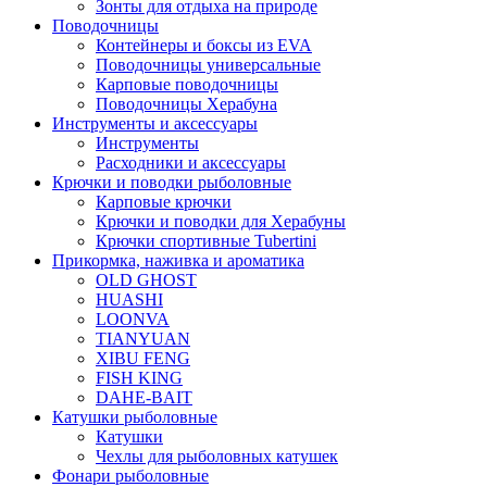
Зонты для отдыха на природе
Поводочницы
Контейнеры и боксы из EVA
Поводочницы универсальные
Карповые поводочницы
Поводочницы Херабуна
Инструменты и аксессуары
Инструменты
Расходники и аксессуары
Крючки и поводки рыболовные
Карповые крючки
Крючки и поводки для Херабуны
Крючки спортивные Tubertini
Прикормка, наживка и ароматика
OLD GHOST
HUASHI
LOONVA
TIANYUAN
XIBU FENG
FISH KING
DAHE-BAIT
Катушки рыболовные
Катушки
Чехлы для рыболовных катушек
Фонари рыболовные