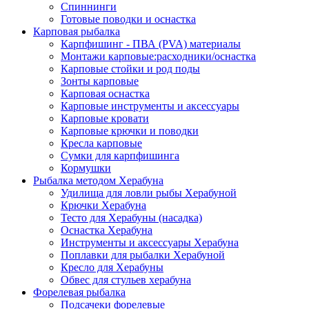
Спиннинги
Готовые поводки и оснастка
Карповая рыбалка
Карпфишинг - ПВА (PVA) материалы
Монтажи карповые:расходники/оснастка
Карповые стойки и род поды
Зонты карповые
Карповая оснастка
Карповые инструменты и аксессуары
Карповые кровати
Карповые крючки и поводки
Кресла карповые
Сумки для карпфишинга
Кормушки
Рыбалка методом Херабуна
Удилища для ловли рыбы Херабуной
Крючки Херабуна
Тесто для Херабуны (насадка)
Оснастка Херабуна
Инструменты и аксессуары Херабуна
Поплавки для рыбалки Херабуной
Кресло для Херабуны
Обвес для стульев херабуна
Форелевая рыбалка
Подсачеки форелевые