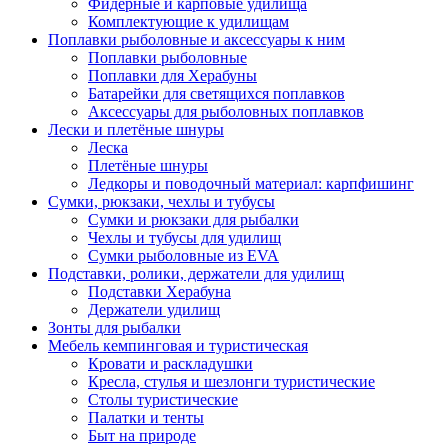
Фидерные и карповые удилища
Комплектующие к удилищам
Поплавки рыболовные и аксессуары к ним
Поплавки рыболовные
Поплавки для Херабуны
Батарейки для светящихся поплавков
Аксессуары для рыболовных поплавков
Лески и плетёные шнуры
Леска
Плетёные шнуры
Ледкоры и поводочный материал: карпфишинг
Сумки, рюкзаки, чехлы и тубусы
Сумки и рюкзаки для рыбалки
Чехлы и тубусы для удилищ
Сумки рыболовные из EVA
Подставки, ролики, держатели для удилищ
Подставки Херабуна
Держатели удилищ
Зонты для рыбалки
Мебель кемпинговая и туристическая
Кровати и раскладушки
Кресла, стулья и шезлонги туристические
Столы туристические
Палатки и тенты
Быт на природе