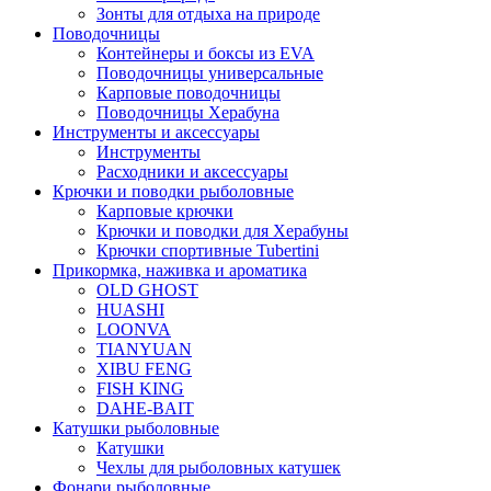
Зонты для отдыха на природе
Поводочницы
Контейнеры и боксы из EVA
Поводочницы универсальные
Карповые поводочницы
Поводочницы Херабуна
Инструменты и аксессуары
Инструменты
Расходники и аксессуары
Крючки и поводки рыболовные
Карповые крючки
Крючки и поводки для Херабуны
Крючки спортивные Tubertini
Прикормка, наживка и ароматика
OLD GHOST
HUASHI
LOONVA
TIANYUAN
XIBU FENG
FISH KING
DAHE-BAIT
Катушки рыболовные
Катушки
Чехлы для рыболовных катушек
Фонари рыболовные