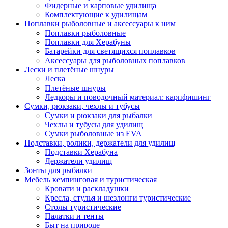
Фидерные и карповые удилища
Комплектующие к удилищам
Поплавки рыболовные и аксессуары к ним
Поплавки рыболовные
Поплавки для Херабуны
Батарейки для светящихся поплавков
Аксессуары для рыболовных поплавков
Лески и плетёные шнуры
Леска
Плетёные шнуры
Ледкоры и поводочный материал: карпфишинг
Сумки, рюкзаки, чехлы и тубусы
Сумки и рюкзаки для рыбалки
Чехлы и тубусы для удилищ
Сумки рыболовные из EVA
Подставки, ролики, держатели для удилищ
Подставки Херабуна
Держатели удилищ
Зонты для рыбалки
Мебель кемпинговая и туристическая
Кровати и раскладушки
Кресла, стулья и шезлонги туристические
Столы туристические
Палатки и тенты
Быт на природе