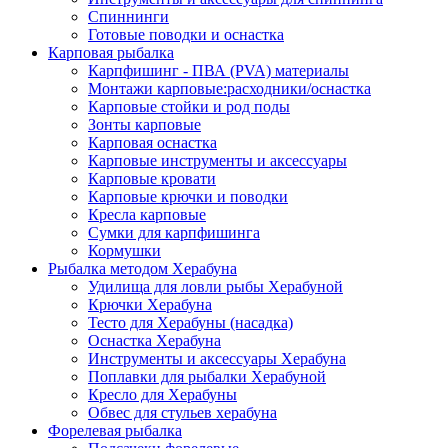
Спиннинги
Готовые поводки и оснастка
Карповая рыбалка
Карпфишинг - ПВА (PVA) материалы
Монтажи карповые:расходники/оснастка
Карповые стойки и род поды
Зонты карповые
Карповая оснастка
Карповые инструменты и аксессуары
Карповые кровати
Карповые крючки и поводки
Кресла карповые
Сумки для карпфишинга
Кормушки
Рыбалка методом Херабуна
Удилища для ловли рыбы Херабуной
Крючки Херабуна
Тесто для Херабуны (насадка)
Оснастка Херабуна
Инструменты и аксессуары Херабуна
Поплавки для рыбалки Херабуной
Кресло для Херабуны
Обвес для стульев херабуна
Форелевая рыбалка