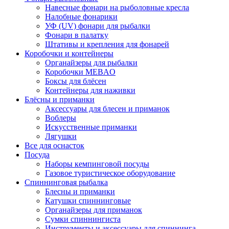
Навесные фонари на рыболовные кресла
Налобные фонарики
УФ (UV) фонари для рыбалки
Фонари в палатку
Штативы и крепления для фонарей
Коробочки и контейнеры
Органайзеры для рыбалки
Коробочки MEBAO
Боксы для блёсен
Контейнеры для наживки
Блёсны и приманки
Аксессуары для блесен и приманок
Воблеры
Искусственные приманки
Лягушки
Все для оснасток
Посуда
Наборы кемпинговой посуды
Газовое туристическое оборудование
Спиннинговая рыбалка
Блесны и приманки
Катушки спиннинговые
Органайзеры для приманок
Сумки спиннингиста
Инструменты и аксессуары для спиннинга