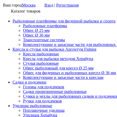
Ваш город
Москва
Вход
|
Регистрация
Каталог товаров
Рыболовные платформы для фидерной рыбалки и спорта
Рыболовные платформы
Обвес Ø 25 мм
Обвес Ø 36 мм
Транспортные системы
Комплектующие и запасные части для рыболовных
Кресла и стулья для рыбалки Аргентум Fishing
Кресла рыболовные
Кресла для рыбалки методом Херабуна
Стулья рыболовные
Обвес рыболовный для кресел Ø 25 мм
Обвес для фидерных и рыболовных кресел Ø 36 мм
Комплектующие и запасные части к креслам
Садки и подсачеки
Головы для подсачеков
Садки прорезиненные рыболовные
Сумки и чехлы для рыболовных садков и подсачеко
Ручки для подсачеков
Удилища рыболовные
Поплавочные удилища
Удилища Херабуна