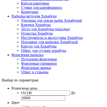
Кресла карповые
Сумки для карпфишинга
Кормушки
Рыбалка методом Херабуна
Удилища для ловли рыбы Херабуной
Крючки Херабуна
Тесто для Херабуны (насадка)
Оснастка Херабуна
Инструменты и аксессуары Херабуна
Поплавки для рыбалки Херабуной
Кресло для Херабуны
Обвес для стульев херабуна
Форелевая рыбалка
Подсачеки форелевые
Форелевые приманки
Форелевые ящики
Обвес и стаканы
Выбор по параметрам:
Розничная цена
От
До
Цвет