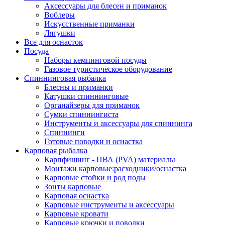
Аксессуары для блесен и приманок
Воблеры
Искусственные приманки
Лягушки
Все для оснасток
Посуда
Наборы кемпинговой посуды
Газовое туристическое оборудование
Спиннинговая рыбалка
Блесны и приманки
Катушки спиннинговые
Органайзеры для приманок
Сумки спиннингиста
Инструменты и аксессуары для спиннинга
Спиннинги
Готовые поводки и оснастка
Карповая рыбалка
Карпфишинг - ПВА (PVA) материалы
Монтажи карповые:расходники/оснастка
Карповые стойки и род поды
Зонты карповые
Карповая оснастка
Карповые инструменты и аксессуары
Карповые кровати
Карповые крючки и поводки