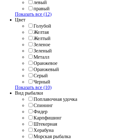
левый
правый
Показать все (12)
Цвет
Голубой
Желтая
Желтый
Зеленое
Зеленый
Металл
Оранжевое
Оранжевый
Серый
Черный
Показать все (10)
Вид рыбалки
Поплавочная удочка
Спининг
Фидер
Карпфишинг
Штекерная
Херабуна
Морская рыбалка