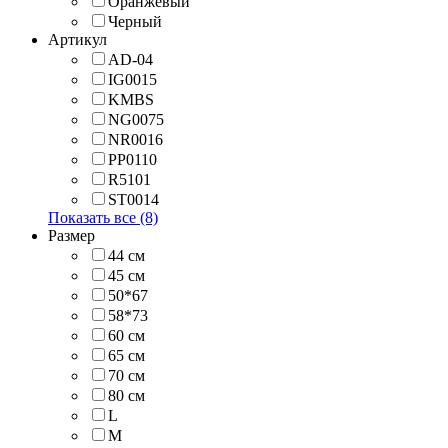
Оранжевый
Черный
Артикул
AD-04
IG0015
KMBS
NG0075
NR0016
PP0110
R5101
ST0014
Показать все (8)
Размер
44 см
45 см
50*67
58*73
60 см
65 см
70 см
80 см
L
M