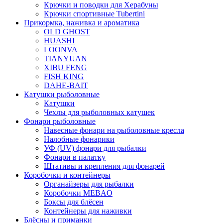
Крючки и поводки для Херабуны
Крючки спортивные Tubertini
Прикормка, наживка и ароматика
OLD GHOST
HUASHI
LOONVA
TIANYUAN
XIBU FENG
FISH KING
DAHE-BAIT
Катушки рыболовные
Катушки
Чехлы для рыболовных катушек
Фонари рыболовные
Навесные фонари на рыболовные кресла
Налобные фонарики
УФ (UV) фонари для рыбалки
Фонари в палатку
Штативы и крепления для фонарей
Коробочки и контейнеры
Органайзеры для рыбалки
Коробочки MEBAO
Боксы для блёсен
Контейнеры для наживки
Блёсны и приманки