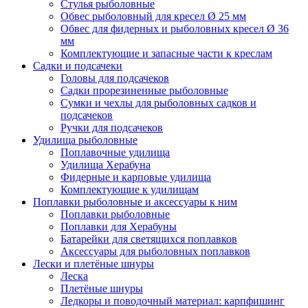
Стулья рыболовные
Обвес рыболовный для кресел Ø 25 мм
Обвес для фидерных и рыболовных кресел Ø 36
мм
Комплектующие и запасные части к креслам
Садки и подсачеки
Головы для подсачеков
Садки прорезиненные рыболовные
Сумки и чехлы для рыболовных садков и
подсачеков
Ручки для подсачеков
Удилища рыболовные
Поплавочные удилища
Удилища Херабуна
Фидерные и карповые удилища
Комплектующие к удилищам
Поплавки рыболовные и аксессуары к ним
Поплавки рыболовные
Поплавки для Херабуны
Батарейки для светящихся поплавков
Аксессуары для рыболовных поплавков
Лески и плетёные шнуры
Леска
Плетёные шнуры
Ледкоры и поводочный материал: карпфишинг