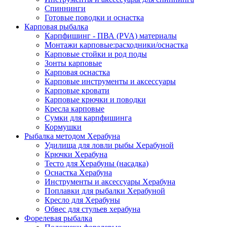
Спиннинги
Готовые поводки и оснастка
Карповая рыбалка
Карпфишинг - ПВА (PVA) материалы
Монтажи карповые:расходники/оснастка
Карповые стойки и род поды
Зонты карповые
Карповая оснастка
Карповые инструменты и аксессуары
Карповые кровати
Карповые крючки и поводки
Кресла карповые
Сумки для карпфишинга
Кормушки
Рыбалка методом Херабуна
Удилища для ловли рыбы Херабуной
Крючки Херабуна
Тесто для Херабуны (насадка)
Оснастка Херабуна
Инструменты и аксессуары Херабуна
Поплавки для рыбалки Херабуной
Кресло для Херабуны
Обвес для стульев херабуна
Форелевая рыбалка