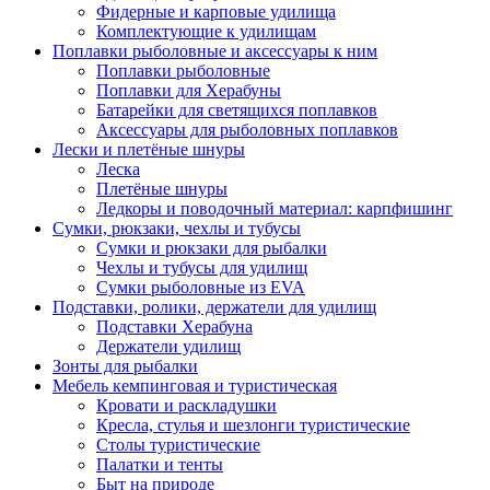
Фидерные и карповые удилища
Комплектующие к удилищам
Поплавки рыболовные и аксессуары к ним
Поплавки рыболовные
Поплавки для Херабуны
Батарейки для светящихся поплавков
Аксессуары для рыболовных поплавков
Лески и плетёные шнуры
Леска
Плетёные шнуры
Ледкоры и поводочный материал: карпфишинг
Сумки, рюкзаки, чехлы и тубусы
Сумки и рюкзаки для рыбалки
Чехлы и тубусы для удилищ
Сумки рыболовные из EVA
Подставки, ролики, держатели для удилищ
Подставки Херабуна
Держатели удилищ
Зонты для рыбалки
Мебель кемпинговая и туристическая
Кровати и раскладушки
Кресла, стулья и шезлонги туристические
Столы туристические
Палатки и тенты
Быт на природе