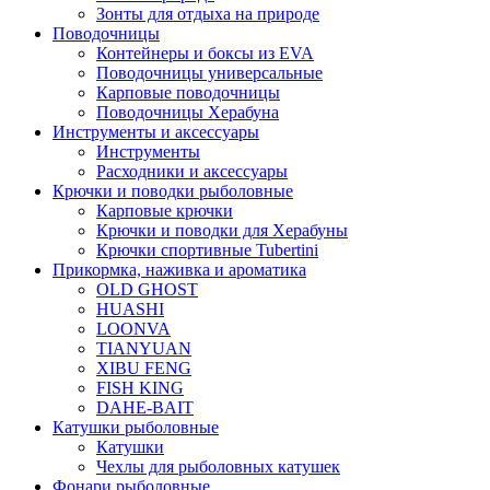
Зонты для отдыха на природе
Поводочницы
Контейнеры и боксы из EVA
Поводочницы универсальные
Карповые поводочницы
Поводочницы Херабуна
Инструменты и аксессуары
Инструменты
Расходники и аксессуары
Крючки и поводки рыболовные
Карповые крючки
Крючки и поводки для Херабуны
Крючки спортивные Tubertini
Прикормка, наживка и ароматика
OLD GHOST
HUASHI
LOONVA
TIANYUAN
XIBU FENG
FISH KING
DAHE-BAIT
Катушки рыболовные
Катушки
Чехлы для рыболовных катушек
Фонари рыболовные