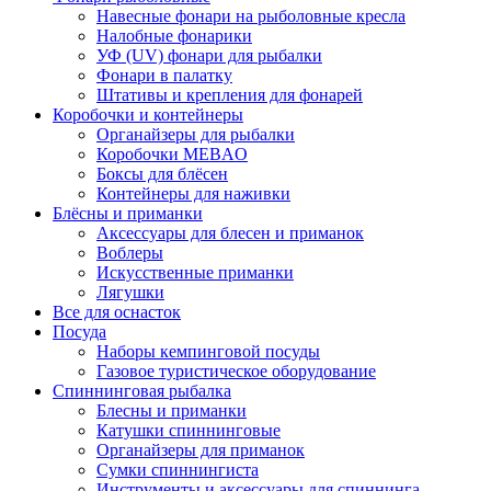
Навесные фонари на рыболовные кресла
Налобные фонарики
УФ (UV) фонари для рыбалки
Фонари в палатку
Штативы и крепления для фонарей
Коробочки и контейнеры
Органайзеры для рыбалки
Коробочки MEBAO
Боксы для блёсен
Контейнеры для наживки
Блёсны и приманки
Аксессуары для блесен и приманок
Воблеры
Искусственные приманки
Лягушки
Все для оснасток
Посуда
Наборы кемпинговой посуды
Газовое туристическое оборудование
Спиннинговая рыбалка
Блесны и приманки
Катушки спиннинговые
Органайзеры для приманок
Сумки спиннингиста
Инструменты и аксессуары для спиннинга