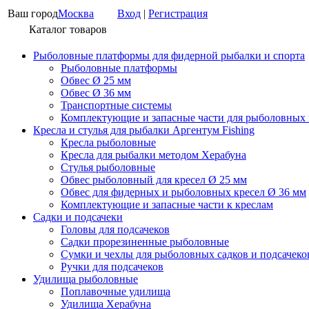
Ваш город
Москва
Вход
|
Регистрация
Каталог товаров
Рыболовные платформы для фидерной рыбалки и спорта
Рыболовные платформы
Обвес Ø 25 мм
Обвес Ø 36 мм
Транспортные системы
Комплектующие и запасные части для рыболовных
Кресла и стулья для рыбалки Аргентум Fishing
Кресла рыболовные
Кресла для рыбалки методом Херабуна
Стулья рыболовные
Обвес рыболовный для кресел Ø 25 мм
Обвес для фидерных и рыболовных кресел Ø 36 мм
Комплектующие и запасные части к креслам
Садки и подсачеки
Головы для подсачеков
Садки прорезиненные рыболовные
Сумки и чехлы для рыболовных садков и подсачеко
Ручки для подсачеков
Удилища рыболовные
Поплавочные удилища
Удилища Херабуна