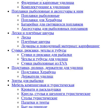
Фидерные и карповые удилища
Комплектующие к удилищам
Поплавки рыболовные и аксессуары к ним
Поплавки рыболовные
Поплавки для Херабуны
Батарейки для светящихся поплавков
Аксессуары для рыболовных поплавков
Лески и плетёные шнуры
Леска
Плетёные шнуры
Ледкоры и поводочный материал: карпфишинг
Сумки, рюкзаки, чехлы и тубусы
Сумки и рюкзаки для рыбалки
Чехлы и тубусы для удилищ
Сумки рыболовные из EVA
Подставки, ролики, держатели для удилищ
Подставки Херабуна
Держатели удилищ
Зонты для рыбалки
Мебель кемпинговая и туристическая
Кровати и раскладушки
Кресла, стулья и шезлонги туристические
Столы туристические
Палатки и тенты
Быт на природе