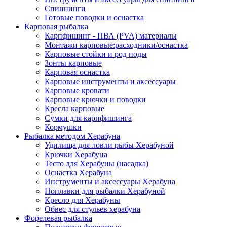
Спиннинги
Готовые поводки и оснастка
Карповая рыбалка
Карпфишинг - ПВА (PVA) материалы
Монтажи карповые:расходники/оснастка
Карповые стойки и род поды
Зонты карповые
Карповая оснастка
Карповые инструменты и аксессуары
Карповые кровати
Карповые крючки и поводки
Кресла карповые
Сумки для карпфишинга
Кормушки
Рыбалка методом Херабуна
Удилища для ловли рыбы Херабуной
Крючки Херабуна
Тесто для Херабуны (насадка)
Оснастка Херабуна
Инструменты и аксессуары Херабуна
Поплавки для рыбалки Херабуной
Кресло для Херабуны
Обвес для стульев херабуна
Форелевая рыбалка