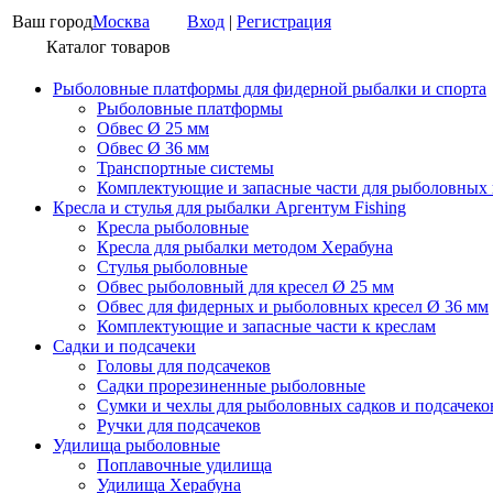
Ваш город
Москва
Вход
|
Регистрация
Каталог товаров
Рыболовные платформы для фидерной рыбалки и спорта
Рыболовные платформы
Обвес Ø 25 мм
Обвес Ø 36 мм
Транспортные системы
Комплектующие и запасные части для рыболовных
Кресла и стулья для рыбалки Аргентум Fishing
Кресла рыболовные
Кресла для рыбалки методом Херабуна
Стулья рыболовные
Обвес рыболовный для кресел Ø 25 мм
Обвес для фидерных и рыболовных кресел Ø 36 мм
Комплектующие и запасные части к креслам
Садки и подсачеки
Головы для подсачеков
Садки прорезиненные рыболовные
Сумки и чехлы для рыболовных садков и подсачеко
Ручки для подсачеков
Удилища рыболовные
Поплавочные удилища
Удилища Херабуна