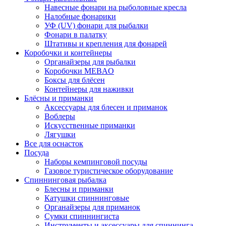
Навесные фонари на рыболовные кресла
Налобные фонарики
УФ (UV) фонари для рыбалки
Фонари в палатку
Штативы и крепления для фонарей
Коробочки и контейнеры
Органайзеры для рыбалки
Коробочки MEBAO
Боксы для блёсен
Контейнеры для наживки
Блёсны и приманки
Аксессуары для блесен и приманок
Воблеры
Искусственные приманки
Лягушки
Все для оснасток
Посуда
Наборы кемпинговой посуды
Газовое туристическое оборудование
Спиннинговая рыбалка
Блесны и приманки
Катушки спиннинговые
Органайзеры для приманок
Сумки спиннингиста
Инструменты и аксессуары для спиннинга