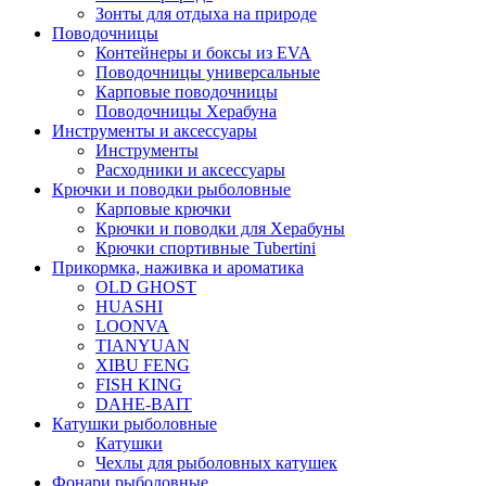
Зонты для отдыха на природе
Поводочницы
Контейнеры и боксы из EVA
Поводочницы универсальные
Карповые поводочницы
Поводочницы Херабуна
Инструменты и аксессуары
Инструменты
Расходники и аксессуары
Крючки и поводки рыболовные
Карповые крючки
Крючки и поводки для Херабуны
Крючки спортивные Tubertini
Прикормка, наживка и ароматика
OLD GHOST
HUASHI
LOONVA
TIANYUAN
XIBU FENG
FISH KING
DAHE-BAIT
Катушки рыболовные
Катушки
Чехлы для рыболовных катушек
Фонари рыболовные