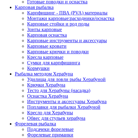
Готовые поводки и оснастка
Карповая рыбалка
Карпфишинг - ПВА (PVA) материалы
Монтажи карповые:расходники/оснастка
Карповые стойки и род поды
Зонты карповые
Карповая оснастка
Карповые инструменты и аксессуары
Карповые кровати
Карповые крючки и поводки
Кресла карповые
Сумки для карпфишинга
Кормушки
Рыбалка методом Херабуна
Удилища для ловли рыбы Херабуной
Крючки Херабуна
Тесто для Херабуны (насадка)
Оснастка Херабуна
Инструменты и аксессуары Херабуна
Поплавки для рыбалки Херабуной
Кресло для Херабуны
Обвес для стульев херабуна
Форелевая рыбалка
Подсачеки форелевые
Форелевые приманки