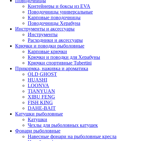
Поводочницы
Контейнеры и боксы из EVA
Поводочницы универсальные
Карповые поводочницы
Поводочницы Херабуна
Инструменты и аксессуары
Инструменты
Расходники и аксессуары
Крючки и поводки рыболовные
Карповые крючки
Крючки и поводки для Херабуны
Крючки спортивные Tubertini
Прикормка, наживка и ароматика
OLD GHOST
HUASHI
LOONVA
TIANYUAN
XIBU FENG
FISH KING
DAHE-BAIT
Катушки рыболовные
Катушки
Чехлы для рыболовных катушек
Фонари рыболовные
Навесные фонари на рыболовные кресла