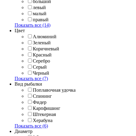
большой
левый
малый
правый
Показать все (14)
Цвет
Алюминий
Зеленый
Коричневый
Красный
Серебро
Серый
Черный
Показать все (7)
Вид рыбалки
Поплавочная удочка
Спининг
Фидер
Карпфишинг
Штекерная
Херабуна
Показать все (6)
Диаметр