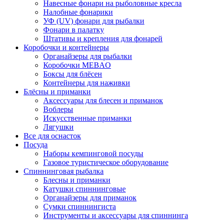
Навесные фонари на рыболовные кресла
Налобные фонарики
УФ (UV) фонари для рыбалки
Фонари в палатку
Штативы и крепления для фонарей
Коробочки и контейнеры
Органайзеры для рыбалки
Коробочки MEBAO
Боксы для блёсен
Контейнеры для наживки
Блёсны и приманки
Аксессуары для блесен и приманок
Воблеры
Искусственные приманки
Лягушки
Все для оснасток
Посуда
Наборы кемпинговой посуды
Газовое туристическое оборудование
Спиннинговая рыбалка
Блесны и приманки
Катушки спиннинговые
Органайзеры для приманок
Сумки спиннингиста
Инструменты и аксессуары для спиннинга