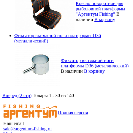
Кресло поворотное для
рыболовной платформы
"Аргентум Fishing"
В
наличии
В корзину
Фиксатор вытяжной ноги платформы D36
(металлический)
Фиксатор вытяжной ноги
платформы D36 (металлический)
В наличии
В корзину
Вперед (2 стр)
Товары 1 - 30 из 140
Полная версия
Наш email
sale@argentum-fishing.ru