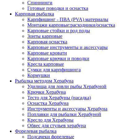
Спиннинги
Готовые поводки и оснастка
Карповая рыбалка
Карпфишинг - ПВА (PVA) материалы
Монтажи карповые:расходники/оснастка
Карповые стойки и род поды
Зонты карповые
Карповая оснастка
Карповые инструменты и аксессуары
Карповые кровати
Карповые крючки и поводки
Кресла карповые
Сумки для карпфишинга
Кормушки
Рыбалка методом Херабуна
Удилища для ловли рыбы Херабуной
Крючки Херабуна
Тесто для Херабуны (насадка)
Оснастка Херабуна
Инструменты и аксессуары Херабуна
Поплавки для рыбалки Херабуной
Кресло для Херабуны
Обвес для стульев херабуна
Форелевая рыбалка
Подсачеки форелевые