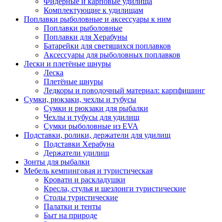
Фидерные и карповые удилища
Комплектующие к удилищам
Поплавки рыболовные и аксессуары к ним
Поплавки рыболовные
Поплавки для Херабуны
Батарейки для светящихся поплавков
Аксессуары для рыболовных поплавков
Лески и плетёные шнуры
Леска
Плетёные шнуры
Ледкоры и поводочный материал: карпфишинг
Сумки, рюкзаки, чехлы и тубусы
Сумки и рюкзаки для рыбалки
Чехлы и тубусы для удилищ
Сумки рыболовные из EVA
Подставки, ролики, держатели для удилищ
Подставки Херабуна
Держатели удилищ
Зонты для рыбалки
Мебель кемпинговая и туристическая
Кровати и раскладушки
Кресла, стулья и шезлонги туристические
Столы туристические
Палатки и тенты
Быт на природе