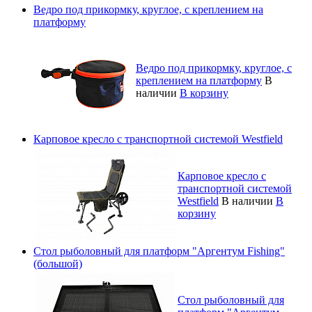
Ведро под прикормку, круглое, с креплением на
платформу
Ведро под прикормку, круглое, с
креплением на платформу
В
наличии
В корзину
Карповое кресло с транспортной системой Westfield
Карповое кресло с
транспортной системой
Westfield
В наличии
В
корзину
Стол рыболовный для платформ "Аргентум Fishing"
(большой)
Стол рыболовный для