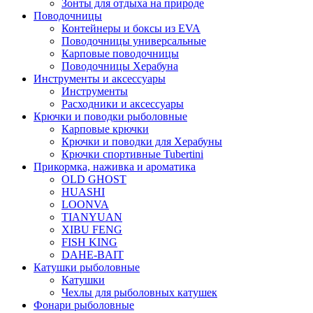
Зонты для отдыха на природе
Поводочницы
Контейнеры и боксы из EVA
Поводочницы универсальные
Карповые поводочницы
Поводочницы Херабуна
Инструменты и аксессуары
Инструменты
Расходники и аксессуары
Крючки и поводки рыболовные
Карповые крючки
Крючки и поводки для Херабуны
Крючки спортивные Tubertini
Прикормка, наживка и ароматика
OLD GHOST
HUASHI
LOONVA
TIANYUAN
XIBU FENG
FISH KING
DAHE-BAIT
Катушки рыболовные
Катушки
Чехлы для рыболовных катушек
Фонари рыболовные