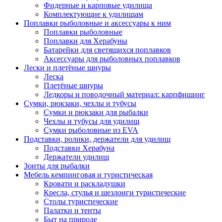
Фидерные и карповые удилища
Комплектующие к удилищам
Поплавки рыболовные и аксессуары к ним
Поплавки рыболовные
Поплавки для Херабуны
Батарейки для светящихся поплавков
Аксессуары для рыболовных поплавков
Лески и плетёные шнуры
Леска
Плетёные шнуры
Ледкоры и поводочный материал: карпфишинг
Сумки, рюкзаки, чехлы и тубусы
Сумки и рюкзаки для рыбалки
Чехлы и тубусы для удилищ
Сумки рыболовные из EVA
Подставки, ролики, держатели для удилищ
Подставки Херабуна
Держатели удилищ
Зонты для рыбалки
Мебель кемпинговая и туристическая
Кровати и раскладушки
Кресла, стулья и шезлонги туристические
Столы туристические
Палатки и тенты
Быт на природе