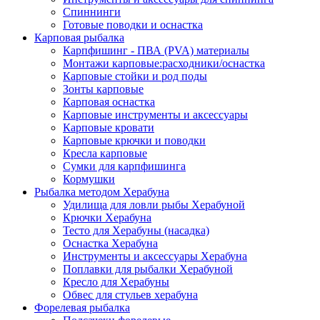
Спиннинги
Готовые поводки и оснастка
Карповая рыбалка
Карпфишинг - ПВА (PVA) материалы
Монтажи карповые:расходники/оснастка
Карповые стойки и род поды
Зонты карповые
Карповая оснастка
Карповые инструменты и аксессуары
Карповые кровати
Карповые крючки и поводки
Кресла карповые
Сумки для карпфишинга
Кормушки
Рыбалка методом Херабуна
Удилища для ловли рыбы Херабуной
Крючки Херабуна
Тесто для Херабуны (насадка)
Оснастка Херабуна
Инструменты и аксессуары Херабуна
Поплавки для рыбалки Херабуной
Кресло для Херабуны
Обвес для стульев херабуна
Форелевая рыбалка