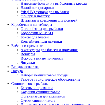
Навесные фонари на рыболовные кресла
Налобные фонарики
УФ (UV) фонари для рыбалки
Фонари в палатку
Штативы и крепления для фонарей
Коробочки и контейнеры
Органайзеры для рыбалки
Коробочки MEBAO
Боксы для блёсен
Контейнеры для наживки
Блёсны и приманки
Аксессуары для блесен и приманок
Воблеры
Искусственные приманки
Лягушки
Все для оснасток
Посуда
Наборы кемпинговой посуды
Газовое туристическое оборудование
Спиннинговая рыбалка
Блесны и приманки
Катушки спиннинговые
Органайзеры для приманок
Сумки спиннингиста
Инструменты и аксессуары для спиннинга