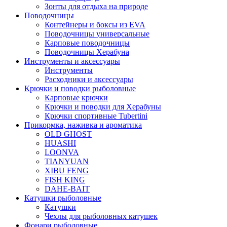
Зонты для отдыха на природе
Поводочницы
Контейнеры и боксы из EVA
Поводочницы универсальные
Карповые поводочницы
Поводочницы Херабуна
Инструменты и аксессуары
Инструменты
Расходники и аксессуары
Крючки и поводки рыболовные
Карповые крючки
Крючки и поводки для Херабуны
Крючки спортивные Tubertini
Прикормка, наживка и ароматика
OLD GHOST
HUASHI
LOONVA
TIANYUAN
XIBU FENG
FISH KING
DAHE-BAIT
Катушки рыболовные
Катушки
Чехлы для рыболовных катушек
Фонари рыболовные