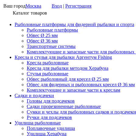
Ваш город
Москва
Вход
|
Регистрация
Каталог товаров
Рыболовные платформы для фидерной рыбалки и спорта
Рыболовные платформы
Обвес Ø 25 мм
Обвес Ø 36 мм
Транспортные системы
Комплектующие и запасные части для рыболовных
Кресла и стулья для рыбалки Аргентум Fishing
Кресла рыболовные
Кресла для рыбалки методом Херабуна
Стулья рыболовные
Обвес рыболовный для кресел Ø 25 мм
Обвес для фидерных и рыболовных кресел Ø 36 мм
Комплектующие и запасные части к креслам
Садки и подсачеки
Головы для подсачеков
Садки прорезиненные рыболовные
Сумки и чехлы для рыболовных садков и подсачеко
Ручки для подсачеков
Удилища рыболовные
Поплавочные удилища
Удилища Херабуна