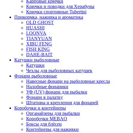
Карповые крючки
Крючки и поводки для Херабуны
Крючки спортивные Tubertini
Прикормка, наживка и ароматика
OLD GHOST
HUASHI
LOONVA
TIANYUAN
XIBU FENG
FISH KING
DAHE-BAIT
Катушки рыболовные
Катушки
Чехлы для рыболовных катушек
Фонари рыболовные
Навесные фонари на рыболовные кресла
Налобные фонарики
УФ (UV) фонари для рыбалки
Фонари в палатку
Штативы и крепления для фонарей
Коробочки и контейнеры
Органайзеры для рыбалки
Коробочки MEBAO
Боксы для блёсен
Контейнеры для наживки