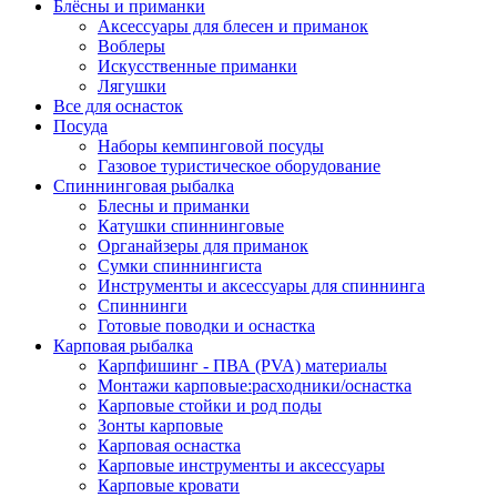
Блёсны и приманки
Аксессуары для блесен и приманок
Воблеры
Искусственные приманки
Лягушки
Все для оснасток
Посуда
Наборы кемпинговой посуды
Газовое туристическое оборудование
Спиннинговая рыбалка
Блесны и приманки
Катушки спиннинговые
Органайзеры для приманок
Сумки спиннингиста
Инструменты и аксессуары для спиннинга
Спиннинги
Готовые поводки и оснастка
Карповая рыбалка
Карпфишинг - ПВА (PVA) материалы
Монтажи карповые:расходники/оснастка
Карповые стойки и род поды
Зонты карповые
Карповая оснастка
Карповые инструменты и аксессуары
Карповые кровати