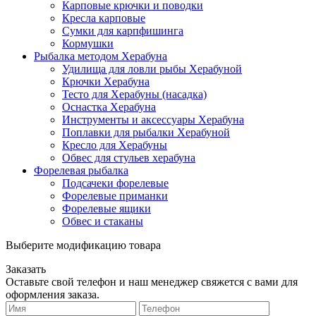
Карповые крючки и поводки
Кресла карповые
Сумки для карпфишинга
Кормушки
Рыбалка методом Херабуна
Удилища для ловли рыбы Херабуной
Крючки Херабуна
Тесто для Херабуны (насадка)
Оснастка Херабуна
Инструменты и аксессуары Херабуна
Поплавки для рыбалки Херабуной
Кресло для Херабуны
Обвес для стульев херабуна
Форелевая рыбалка
Подсачеки форелевые
Форелевые приманки
Форелевые ящики
Обвес и стаканы
Выберите модификацию товара
Заказать
Оставьте свой телефон и наш менеджер свяжется с вами для
оформления заказа.