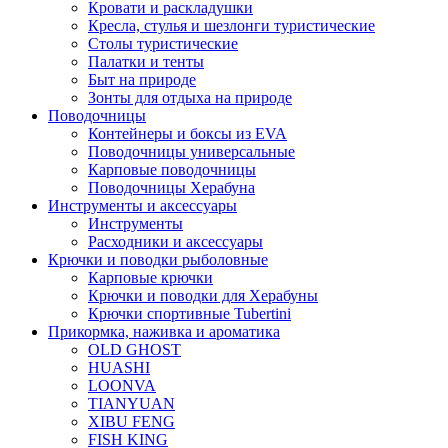
Кровати и раскладушки
Кресла, стулья и шезлонги туристические
Столы туристические
Палатки и тенты
Быт на природе
Зонты для отдыха на природе
Поводочницы
Контейнеры и боксы из EVA
Поводочницы универсальные
Карповые поводочницы
Поводочницы Херабуна
Инструменты и аксессуары
Инструменты
Расходники и аксессуары
Крючки и поводки рыболовные
Карповые крючки
Крючки и поводки для Херабуны
Крючки спортивные Tubertini
Прикормка, наживка и ароматика
OLD GHOST
HUASHI
LOONVA
TIANYUAN
XIBU FENG
FISH KING