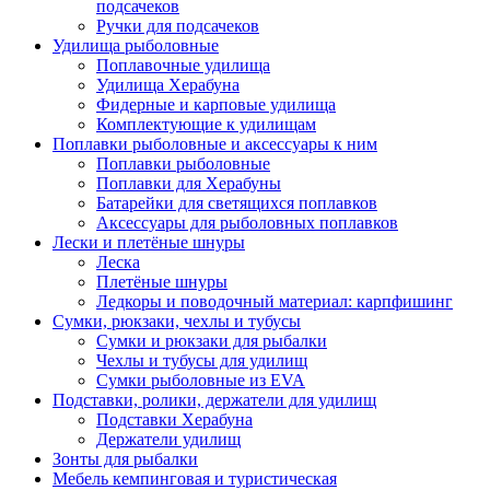
подсачеков
Ручки для подсачеков
Удилища рыболовные
Поплавочные удилища
Удилища Херабуна
Фидерные и карповые удилища
Комплектующие к удилищам
Поплавки рыболовные и аксессуары к ним
Поплавки рыболовные
Поплавки для Херабуны
Батарейки для светящихся поплавков
Аксессуары для рыболовных поплавков
Лески и плетёные шнуры
Леска
Плетёные шнуры
Ледкоры и поводочный материал: карпфишинг
Сумки, рюкзаки, чехлы и тубусы
Сумки и рюкзаки для рыбалки
Чехлы и тубусы для удилищ
Сумки рыболовные из EVA
Подставки, ролики, держатели для удилищ
Подставки Херабуна
Держатели удилищ
Зонты для рыбалки
Мебель кемпинговая и туристическая