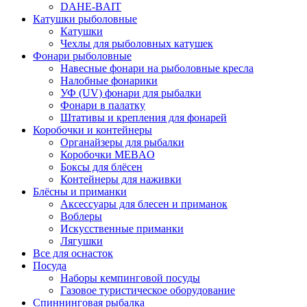
DAHE-BAIT
Катушки рыболовные
Катушки
Чехлы для рыболовных катушек
Фонари рыболовные
Навесные фонари на рыболовные кресла
Налобные фонарики
УФ (UV) фонари для рыбалки
Фонари в палатку
Штативы и крепления для фонарей
Коробочки и контейнеры
Органайзеры для рыбалки
Коробочки MEBAO
Боксы для блёсен
Контейнеры для наживки
Блёсны и приманки
Аксессуары для блесен и приманок
Воблеры
Искусственные приманки
Лягушки
Все для оснасток
Посуда
Наборы кемпинговой посуды
Газовое туристическое оборудование
Спиннинговая рыбалка