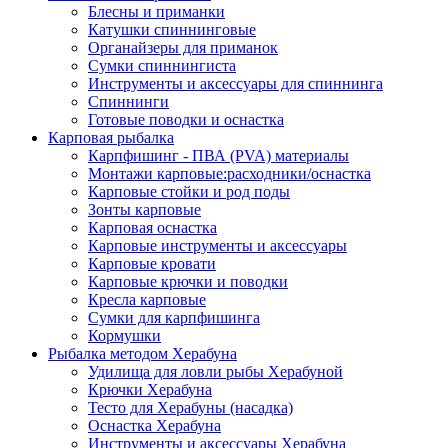
Блесны и приманки
Катушки спиннинговые
Органайзеры для приманок
Сумки спиннингиста
Инструменты и аксессуары для спиннинга
Спиннинги
Готовые поводки и оснастка
Карповая рыбалка
Карпфишинг - ПВА (PVA) материалы
Монтажи карповые:расходники/оснастка
Карповые стойки и род поды
Зонты карповые
Карповая оснастка
Карповые инструменты и аксессуары
Карповые кровати
Карповые крючки и поводки
Кресла карповые
Сумки для карпфишинга
Кормушки
Рыбалка методом Херабуна
Удилища для ловли рыбы Херабуной
Крючки Херабуна
Тесто для Херабуны (насадка)
Оснастка Херабуна
Инструменты и аксессуары Херабуна