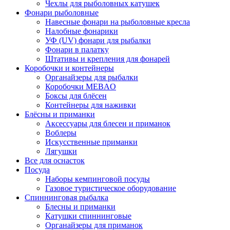
Чехлы для рыболовных катушек
Фонари рыболовные
Навесные фонари на рыболовные кресла
Налобные фонарики
УФ (UV) фонари для рыбалки
Фонари в палатку
Штативы и крепления для фонарей
Коробочки и контейнеры
Органайзеры для рыбалки
Коробочки MEBAO
Боксы для блёсен
Контейнеры для наживки
Блёсны и приманки
Аксессуары для блесен и приманок
Воблеры
Искусственные приманки
Лягушки
Все для оснасток
Посуда
Наборы кемпинговой посуды
Газовое туристическое оборудование
Спиннинговая рыбалка
Блесны и приманки
Катушки спиннинговые
Органайзеры для приманок