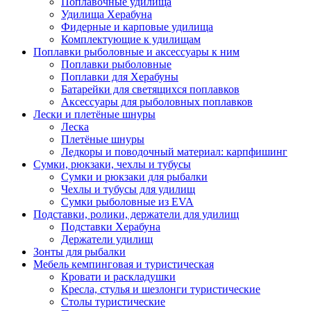
Поплавочные удилища
Удилища Херабуна
Фидерные и карповые удилища
Комплектующие к удилищам
Поплавки рыболовные и аксессуары к ним
Поплавки рыболовные
Поплавки для Херабуны
Батарейки для светящихся поплавков
Аксессуары для рыболовных поплавков
Лески и плетёные шнуры
Леска
Плетёные шнуры
Ледкоры и поводочный материал: карпфишинг
Сумки, рюкзаки, чехлы и тубусы
Сумки и рюкзаки для рыбалки
Чехлы и тубусы для удилищ
Сумки рыболовные из EVA
Подставки, ролики, держатели для удилищ
Подставки Херабуна
Держатели удилищ
Зонты для рыбалки
Мебель кемпинговая и туристическая
Кровати и раскладушки
Кресла, стулья и шезлонги туристические
Столы туристические