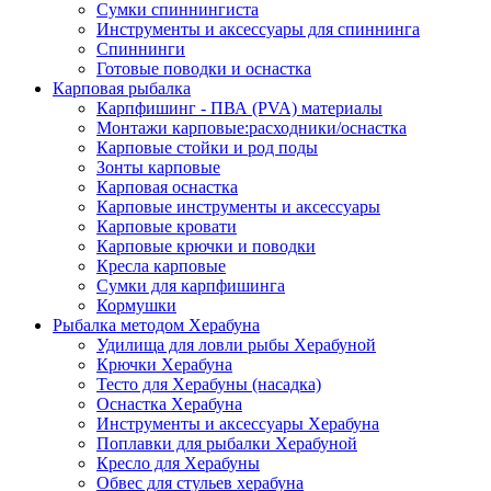
Сумки спиннингиста
Инструменты и аксессуары для спиннинга
Спиннинги
Готовые поводки и оснастка
Карповая рыбалка
Карпфишинг - ПВА (PVA) материалы
Монтажи карповые:расходники/оснастка
Карповые стойки и род поды
Зонты карповые
Карповая оснастка
Карповые инструменты и аксессуары
Карповые кровати
Карповые крючки и поводки
Кресла карповые
Сумки для карпфишинга
Кормушки
Рыбалка методом Херабуна
Удилища для ловли рыбы Херабуной
Крючки Херабуна
Тесто для Херабуны (насадка)
Оснастка Херабуна
Инструменты и аксессуары Херабуна
Поплавки для рыбалки Херабуной
Кресло для Херабуны
Обвес для стульев херабуна