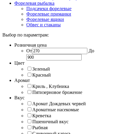
Форелевая рыбалка
Подсачеки форелевые
Форелевые приманки
Форелевые ящики
Обвес и стаканы
Выбор по параметрам:
Розничная цена
От
До
Цвет
Зеленый
Красный
Аромат
Криль , Клубника
Пятизерновое брожение
Вкус
Аромат Дождевых червей
Ароматные насекомые
Креветка
Пшеничный вкус
Рыбная
Сливочный карась