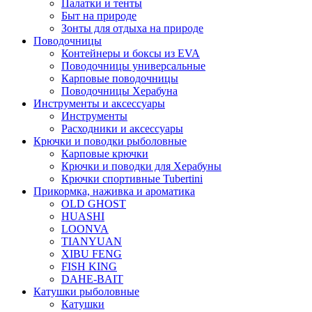
Палатки и тенты
Быт на природе
Зонты для отдыха на природе
Поводочницы
Контейнеры и боксы из EVA
Поводочницы универсальные
Карповые поводочницы
Поводочницы Херабуна
Инструменты и аксессуары
Инструменты
Расходники и аксессуары
Крючки и поводки рыболовные
Карповые крючки
Крючки и поводки для Херабуны
Крючки спортивные Tubertini
Прикормка, наживка и ароматика
OLD GHOST
HUASHI
LOONVA
TIANYUAN
XIBU FENG
FISH KING
DAHE-BAIT
Катушки рыболовные
Катушки