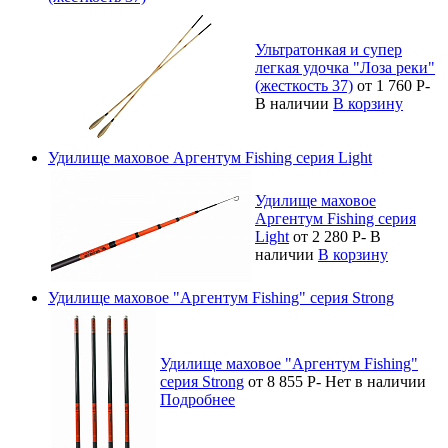
Ультратонкая и супер
легкая удочка "Лоза реки"
(жесткость 37)
от 1 760
Р
-
В наличии
В корзину
Удилище маховое Аргентум Fishing серия Light
Удилище маховое
Аргентум Fishing серия
Light
от 2 280
Р
-
В
наличии
В корзину
Удилище маховое "Аргентум Fishing" серия Strong
Удилище маховое "Аргентум Fishing"
серия Strong
от 8 855
Р
-
Нет в наличии
Подробнее