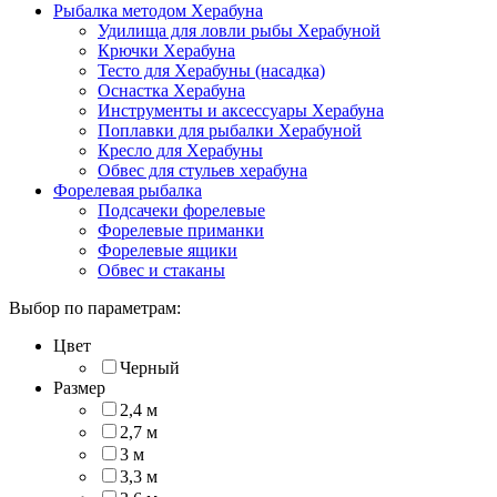
Рыбалка методом Херабуна
Удилища для ловли рыбы Херабуной
Крючки Херабуна
Тесто для Херабуны (насадка)
Оснастка Херабуна
Инструменты и аксессуары Херабуна
Поплавки для рыбалки Херабуной
Кресло для Херабуны
Обвес для стульев херабуна
Форелевая рыбалка
Подсачеки форелевые
Форелевые приманки
Форелевые ящики
Обвес и стаканы
Выбор по параметрам:
Цвет
Черный
Размер
2,4 м
2,7 м
3 м
3,3 м