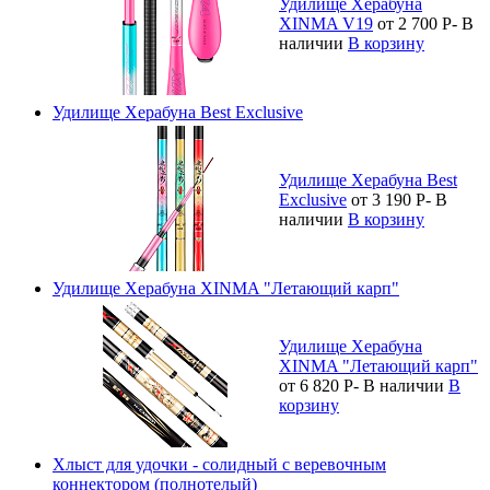
Удилище Херабуна
XINMA V19
от 2 700
Р
-
В
наличии
В корзину
Удилище Херабуна Best Exclusive
Удилище Херабуна Best
Exclusive
от 3 190
Р
-
В
наличии
В корзину
Удилище Херабуна XINMA "Летающий карп"
Удилище Херабуна
XINMA "Летающий карп"
от 6 820
Р
-
В наличии
В
корзину
Хлыст для удочки - солидный с веревочным
коннектором (полнотелый)