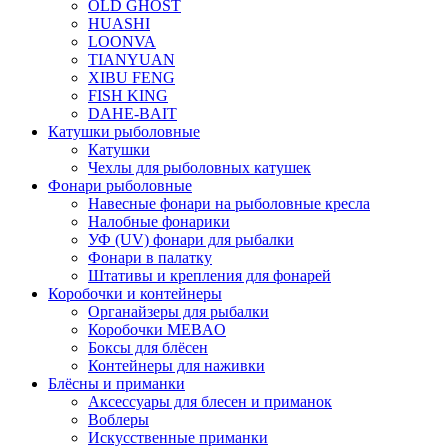
OLD GHOST
HUASHI
LOONVA
TIANYUAN
XIBU FENG
FISH KING
DAHE-BAIT
Катушки рыболовные
Катушки
Чехлы для рыболовных катушек
Фонари рыболовные
Навесные фонари на рыболовные кресла
Налобные фонарики
УФ (UV) фонари для рыбалки
Фонари в палатку
Штативы и крепления для фонарей
Коробочки и контейнеры
Органайзеры для рыбалки
Коробочки MEBAO
Боксы для блёсен
Контейнеры для наживки
Блёсны и приманки
Аксессуары для блесен и приманок
Воблеры
Искусственные приманки