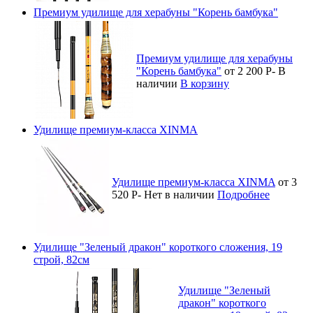
Премиум удилище для херабуны "Корень бамбука"
Премиум удилище для херабуны
"Корень бамбука"
от 2 200
Р
-
В
наличии
В корзину
Удилище премиум-класса XINMA
Удилище премиум-класса XINMA
от 3
520
Р
-
Нет в наличии
Подробнее
Удилище "Зеленый дракон" короткого сложения, 19
строй, 82см
Удилище "Зеленый
дракон" короткого