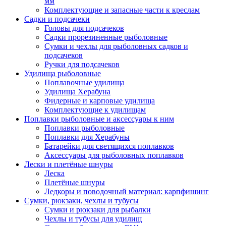
мм
Комплектующие и запасные части к креслам
Садки и подсачеки
Головы для подсачеков
Садки прорезиненные рыболовные
Сумки и чехлы для рыболовных садков и
подсачеков
Ручки для подсачеков
Удилища рыболовные
Поплавочные удилища
Удилища Херабуна
Фидерные и карповые удилища
Комплектующие к удилищам
Поплавки рыболовные и аксессуары к ним
Поплавки рыболовные
Поплавки для Херабуны
Батарейки для светящихся поплавков
Аксессуары для рыболовных поплавков
Лески и плетёные шнуры
Леска
Плетёные шнуры
Ледкоры и поводочный материал: карпфишинг
Сумки, рюкзаки, чехлы и тубусы
Сумки и рюкзаки для рыбалки
Чехлы и тубусы для удилищ