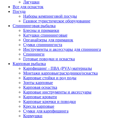
Лягушки
Все для оснасток
Посуда
Наборы кемпинговой посуды
Газовое туристическое оборудование
Спиннинговая рыбалка
Блесны и приманки
Катушки спиннинговые
Органайзеры для приманок
Сумки спиннингиста
Инструменты и аксессуары для спиннинга
Спиннинги
Готовые поводки и оснастка
Карповая рыбалка
Карпфишинг - ПВА (PVA) материалы
Монтажи карповые:расходники/оснастка
Карповые стойки и род поды
Зонты карповые
Карповая оснастка
Карповые инструменты и аксессуары
Карповые кровати
Карповые крючки и поводки
Кресла карповые
Сумки для карпфишинга
Кормушки