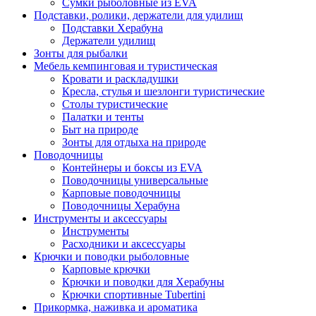
Сумки рыболовные из EVA
Подставки, ролики, держатели для удилищ
Подставки Херабуна
Держатели удилищ
Зонты для рыбалки
Мебель кемпинговая и туристическая
Кровати и раскладушки
Кресла, стулья и шезлонги туристические
Столы туристические
Палатки и тенты
Быт на природе
Зонты для отдыха на природе
Поводочницы
Контейнеры и боксы из EVA
Поводочницы универсальные
Карповые поводочницы
Поводочницы Херабуна
Инструменты и аксессуары
Инструменты
Расходники и аксессуары
Крючки и поводки рыболовные
Карповые крючки
Крючки и поводки для Херабуны
Крючки спортивные Tubertini
Прикормка, наживка и ароматика