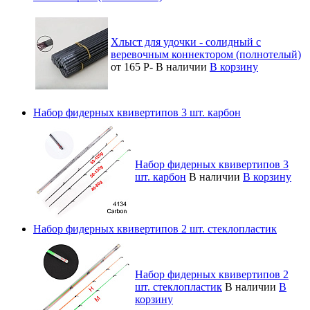
Хлыст для удочки - солидный с
веревочным коннектором (полнотелый)
от 165
Р
-
В наличии
В корзину
Набор фидерных квивертипов 3 шт. карбон
Набор фидерных квивертипов 3
шт. карбон
В наличии
В корзину
Набор фидерных квивертипов 2 шт. стеклопластик
Набор фидерных квивертипов 2
шт. стеклопластик
В наличии
В
корзину