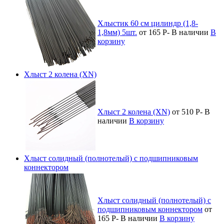
Хлыстик 60 см цилиндр (1,8-
1,8мм) 5шт.
от 165
Р
-
В наличии
В
корзину
Хлыст 2 колена (XN)
Хлыст 2 колена (XN)
от 510
Р
-
В
наличии
В корзину
Хлыст солидный (полнотелый) с подшипниковым
коннектором
Хлыст солидный (полнотелый) с
подшипниковым коннектором
от
165
Р
-
В наличии
В корзину