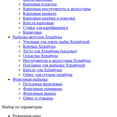
Карповая оснастка
Карповые инструменты и аксессуары
Карповые кровати
Карповые крючки и поводки
Кресла карповые
Сумки для карпфишинга
Кормушки
Рыбалка методом Херабуна
Удилища для ловли рыбы Херабуной
Крючки Херабуна
Тесто для Херабуны (насадка)
Оснастка Херабуна
Инструменты и аксессуары Херабуна
Поплавки для рыбалки Херабуной
Кресло для Херабуны
Обвес для стульев херабуна
Форелевая рыбалка
Подсачеки форелевые
Форелевые приманки
Форелевые ящики
Обвес и стаканы
Выбор по параметрам:
Розничная цена