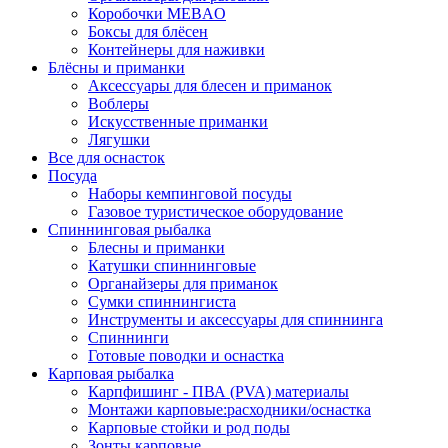
Коробочки MEBAO
Боксы для блёсен
Контейнеры для наживки
Блёсны и приманки
Аксессуары для блесен и приманок
Воблеры
Искусственные приманки
Лягушки
Все для оснасток
Посуда
Наборы кемпинговой посуды
Газовое туристическое оборудование
Спиннинговая рыбалка
Блесны и приманки
Катушки спиннинговые
Органайзеры для приманок
Сумки спиннингиста
Инструменты и аксессуары для спиннинга
Спиннинги
Готовые поводки и оснастка
Карповая рыбалка
Карпфишинг - ПВА (PVA) материалы
Монтажи карповые:расходники/оснастка
Карповые стойки и род поды
Зонты карповые