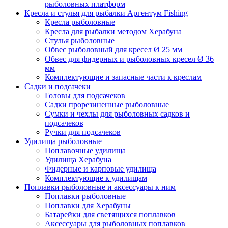
рыболовных платформ
Кресла и стулья для рыбалки Аргентум Fishing
Кресла рыболовные
Кресла для рыбалки методом Херабуна
Стулья рыболовные
Обвес рыболовный для кресел Ø 25 мм
Обвес для фидерных и рыболовных кресел Ø 36
мм
Комплектующие и запасные части к креслам
Садки и подсачеки
Головы для подсачеков
Садки прорезиненные рыболовные
Сумки и чехлы для рыболовных садков и
подсачеков
Ручки для подсачеков
Удилища рыболовные
Поплавочные удилища
Удилища Херабуна
Фидерные и карповые удилища
Комплектующие к удилищам
Поплавки рыболовные и аксессуары к ним
Поплавки рыболовные
Поплавки для Херабуны
Батарейки для светящихся поплавков
Аксессуары для рыболовных поплавков