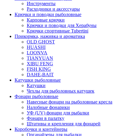
Инструменты
Расходники и аксессуары
Крючки и поводки рыболовные
Карповые крючки
Крючки и поводки для Херабуны
Крючки спортивные Tubertini
Прикормка, наживка и ароматика
OLD GHOST
HUASHI
LOONVA
TIANYUAN
XIBU FENG
FISH KING
DAHE-BAIT
Катушки рыболовные
Катушки
Чехлы для рыболовных катушек
Фонари рыболовные
Навесные фонари на рыболовные кресла
Налобные фонарики
УФ (UV) фонари для рыбалки
Фонари в палатку
Штативы и крепления для фонарей
Коробочки и контейнеры
Органайзеры для рыбалки