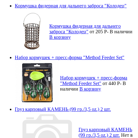
Кормушка фидерная для дальнего заброса "Колодец"
Кормушка фидерная для дальнего
заброса "Колодец"
от 205
Р
-
В наличии
В корзину
Набор кормушек + пресс-форма "Method Feeder Set"
Набор кормушек + пресс-форма
"Method Feeder Set"
от 440
Р
-
В
наличии
В корзину
Груз карповый КАМЕНЬ (99 гр./3,5 oz.) 2 шт.
Груз карповый КАМЕНЬ
(99 гр./3,5 oz.) 2 шт.
Нет в