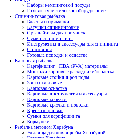
Наборы кемпинговой посуды
Газовое туристическое оборудование
Спиннинговая рыбалка
Блесны и приманки
Катушки спиннинговые
Органайзеры для приманок
Сумки спиннингиста
Инструменты и аксессуары для спиннинга
Спиннинги
Готовые поводки и оснастка
Карповая рыбалка
Карпфишинг - ПВА (PVA) материалы
Монтажи карповые:расходники/оснастка
Карповые стойки и род поды
Зонты карповые
Карповая оснастка
Карповые инструменты и аксессуары
Карповые кровати
Карповые крючки и поводки
Кресла карповые
Сумки для карпфишинга
Кормушки
Рыбалка методом Херабуна
Удилища для ловли рыбы Херабуной