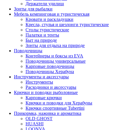
Держатели удилищ
Зонты для рыбалки
Мебель кемпинговая и туристическая
Кровати и раскладушки
Кресла, стулья и шезлонги туристические
Столы туристические
Палатки и тенты
Быт на природе
Зонты для отдыха на природе
Поводочницы
Контейнеры и боксы из EVA
Поводочницы универсальные
Карповые поводочницы
Поводочницы Херабуна
Инструменты и аксессуары
Инструменты
Расходники и аксессуары
Крючки и поводки рыболовные
Карповые крючки
Крючки и поводки для Херабуны
Крючки спортивные Tubertini
Прикормка, наживка и ароматика
OLD GHOST
HUASHI
LOONVA