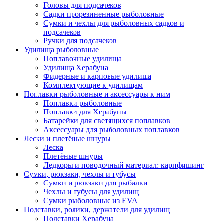
Головы для подсачеков
Садки прорезиненные рыболовные
Сумки и чехлы для рыболовных садков и
подсачеков
Ручки для подсачеков
Удилища рыболовные
Поплавочные удилища
Удилища Херабуна
Фидерные и карповые удилища
Комплектующие к удилищам
Поплавки рыболовные и аксессуары к ним
Поплавки рыболовные
Поплавки для Херабуны
Батарейки для светящихся поплавков
Аксессуары для рыболовных поплавков
Лески и плетёные шнуры
Леска
Плетёные шнуры
Ледкоры и поводочный материал: карпфишинг
Сумки, рюкзаки, чехлы и тубусы
Сумки и рюкзаки для рыбалки
Чехлы и тубусы для удилищ
Сумки рыболовные из EVA
Подставки, ролики, держатели для удилищ
Подставки Херабуна