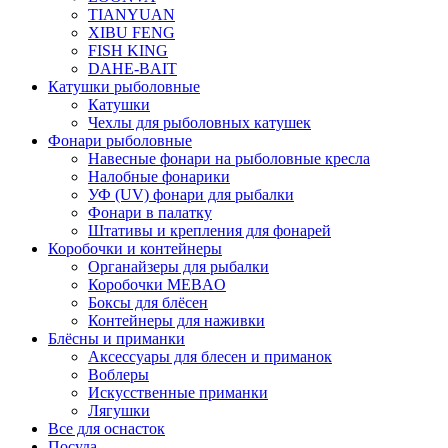
TIANYUAN
XIBU FENG
FISH KING
DAHE-BAIT
Катушки рыболовные
Катушки
Чехлы для рыболовных катушек
Фонари рыболовные
Навесные фонари на рыболовные кресла
Налобные фонарики
УФ (UV) фонари для рыбалки
Фонари в палатку
Штативы и крепления для фонарей
Коробочки и контейнеры
Органайзеры для рыбалки
Коробочки MEBAO
Боксы для блёсен
Контейнеры для наживки
Блёсны и приманки
Аксессуары для блесен и приманок
Воблеры
Искусственные приманки
Лягушки
Все для оснасток
Посуда