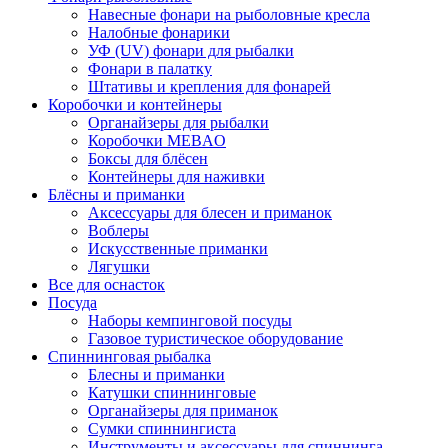
Навесные фонари на рыболовные кресла
Налобные фонарики
УФ (UV) фонари для рыбалки
Фонари в палатку
Штативы и крепления для фонарей
Коробочки и контейнеры
Органайзеры для рыбалки
Коробочки MEBAO
Боксы для блёсен
Контейнеры для наживки
Блёсны и приманки
Аксессуары для блесен и приманок
Воблеры
Искусственные приманки
Лягушки
Все для оснасток
Посуда
Наборы кемпинговой посуды
Газовое туристическое оборудование
Спиннинговая рыбалка
Блесны и приманки
Катушки спиннинговые
Органайзеры для приманок
Сумки спиннингиста
Инструменты и аксессуары для спиннинга