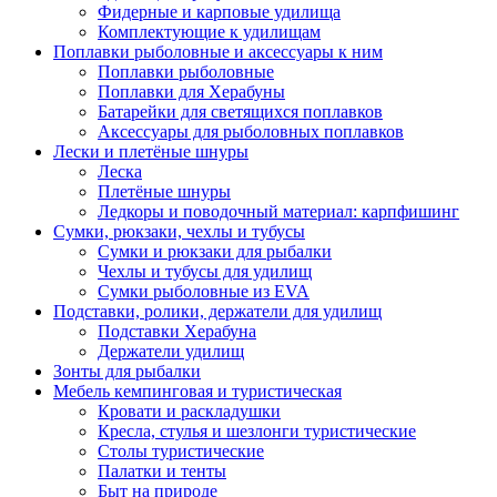
Фидерные и карповые удилища
Комплектующие к удилищам
Поплавки рыболовные и аксессуары к ним
Поплавки рыболовные
Поплавки для Херабуны
Батарейки для светящихся поплавков
Аксессуары для рыболовных поплавков
Лески и плетёные шнуры
Леска
Плетёные шнуры
Ледкоры и поводочный материал: карпфишинг
Сумки, рюкзаки, чехлы и тубусы
Сумки и рюкзаки для рыбалки
Чехлы и тубусы для удилищ
Сумки рыболовные из EVA
Подставки, ролики, держатели для удилищ
Подставки Херабуна
Держатели удилищ
Зонты для рыбалки
Мебель кемпинговая и туристическая
Кровати и раскладушки
Кресла, стулья и шезлонги туристические
Столы туристические
Палатки и тенты
Быт на природе