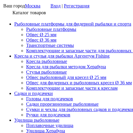
Ваш город
Москва
Вход
|
Регистрация
Каталог товаров
Рыболовные платформы для фидерной рыбалки и спорта
Рыболовные платформы
Обвес Ø 25 мм
Обвес Ø 36 мм
Транспортные системы
Комплектующие и запасные части для рыболовных
Кресла и стулья для рыбалки Аргентум Fishing
Кресла рыболовные
Кресла для рыбалки методом Херабуна
Стулья рыболовные
Обвес рыболовный для кресел Ø 25 мм
Обвес для фидерных и рыболовных кресел Ø 36 мм
Комплектующие и запасные части к креслам
Садки и подсачеки
Головы для подсачеков
Садки прорезиненные рыболовные
Сумки и чехлы для рыболовных садков и подсачеко
Ручки для подсачеков
Удилища рыболовные
Поплавочные удилища
Удилища Херабуна