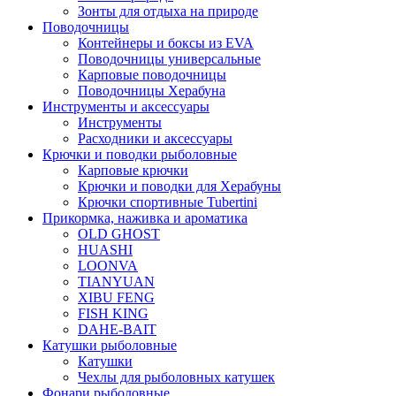
Зонты для отдыха на природе
Поводочницы
Контейнеры и боксы из EVA
Поводочницы универсальные
Карповые поводочницы
Поводочницы Херабуна
Инструменты и аксессуары
Инструменты
Расходники и аксессуары
Крючки и поводки рыболовные
Карповые крючки
Крючки и поводки для Херабуны
Крючки спортивные Tubertini
Прикормка, наживка и ароматика
OLD GHOST
HUASHI
LOONVA
TIANYUAN
XIBU FENG
FISH KING
DAHE-BAIT
Катушки рыболовные
Катушки
Чехлы для рыболовных катушек
Фонари рыболовные