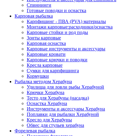
Спиннинги
Готовые поводки и оснастка
Карповая рыбалка
Карпфишинг - ПВА (PVA) материалы
Монтажи карповые:расходники/оснастка
Карповые стойки и род поды
Зонты карповые
Карповая оснастка
Карповые инструменты и аксессуары
Карповые кровати
Карповые крючки и поводки
Кресла карповые
Сумки для карпфишинга
Кормушки
Рыбалка методом Херабуна
Удилища для ловли рыбы Херабуной
Крючки Херабуна
Тесто для Херабуны (насадка)
Оснастка Херабуна
Инструменты и аксессуары Херабуна
Поплавки для рыбалки Херабуной
Кресло для Херабуны
Обвес для стульев херабуна
Форелевая рыбалка