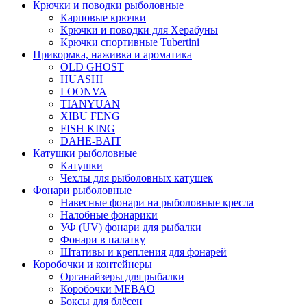
Крючки и поводки рыболовные
Карповые крючки
Крючки и поводки для Херабуны
Крючки спортивные Tubertini
Прикормка, наживка и ароматика
OLD GHOST
HUASHI
LOONVA
TIANYUAN
XIBU FENG
FISH KING
DAHE-BAIT
Катушки рыболовные
Катушки
Чехлы для рыболовных катушек
Фонари рыболовные
Навесные фонари на рыболовные кресла
Налобные фонарики
УФ (UV) фонари для рыбалки
Фонари в палатку
Штативы и крепления для фонарей
Коробочки и контейнеры
Органайзеры для рыбалки
Коробочки MEBAO
Боксы для блёсен