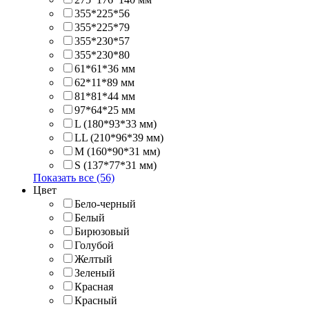
355*225*56
355*225*79
355*230*57
355*230*80
61*61*36 мм
62*11*89 мм
81*81*44 мм
97*64*25 мм
L (180*93*33 мм)
LL (210*96*39 мм)
M (160*90*31 мм)
S (137*77*31 мм)
Показать все (56)
Цвет
Бело-черный
Белый
Бирюзовый
Голубой
Желтый
Зеленый
Красная
Красный