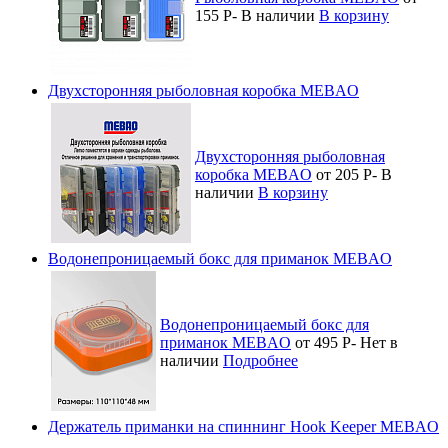
155
Р
-
В наличии
В корзину
Двухсторонняя рыболовная коробка MEBAO
Двухсторонняя рыболовная
коробка MEBAO
от 205
Р
-
В
наличии
В корзину
Водонепроницаемый бокс для приманок MEBAO
Водонепроницаемый бокс для
приманок MEBAO
от 495
Р
-
Нет в
наличии
Подробнее
Держатель приманки на спиннинг Hook Keeper MEBAO