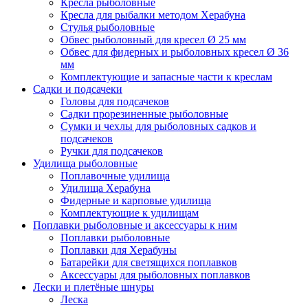
Кресла рыболовные
Кресла для рыбалки методом Херабуна
Стулья рыболовные
Обвес рыболовный для кресел Ø 25 мм
Обвес для фидерных и рыболовных кресел Ø 36
мм
Комплектующие и запасные части к креслам
Садки и подсачеки
Головы для подсачеков
Садки прорезиненные рыболовные
Сумки и чехлы для рыболовных садков и
подсачеков
Ручки для подсачеков
Удилища рыболовные
Поплавочные удилища
Удилища Херабуна
Фидерные и карповые удилища
Комплектующие к удилищам
Поплавки рыболовные и аксессуары к ним
Поплавки рыболовные
Поплавки для Херабуны
Батарейки для светящихся поплавков
Аксессуары для рыболовных поплавков
Лески и плетёные шнуры
Леска