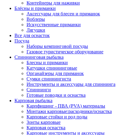
Контейнеры для наживки
Блёсны и приманки
Аксессуары для блесен и приманок
Воблеры
Искусственные приманки
Лягушки
Все для оснасток
Посуда
Наборы кемпинговой посуды
Газовое туристическое оборудование
Спиннинговая рыбалка
Блесны и приманки
Катушки спиннинговые
Органайзеры для приманок
Сумки спиннингиста
Инструменты и аксессуары для спиннинга
Спиннинги
Готовые поводки и оснастка
Карповая рыбалка
Карпфишинг - ПВА (PVA) материалы
Монтажи карповые:расходники/оснастка
Карповые стойки и род поды
Зонты карповые
Карповая оснастка
Карповые инструменты и аксессуары