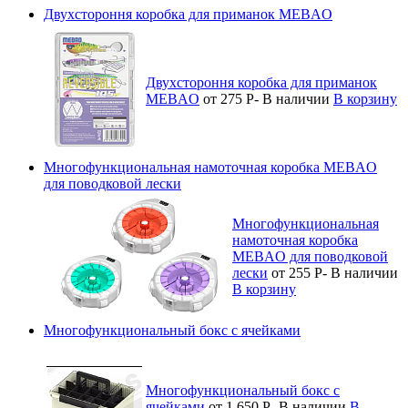
Двухстороння коробка для приманок MEBAO
Двухстороння коробка для приманок
MEBAO
от 275
Р
-
В наличии
В корзину
Многофункциональная намоточная коробка MEBAO
для поводковой лески
Многофункциональная
намоточная коробка
MEBAO для поводковой
лески
от 255
Р
-
В наличии
В корзину
Многофункциональный бокс с ячейками
Многофункциональный бокс с
ячейками
от 1 650
Р
-
В наличии
В