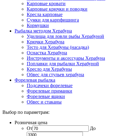
Карповые кровати
Карповые крючки и поводки
Кресла карповые
Сумки для карпфишинга
Кормушки
Рыбалка методом Херабуна
Удилища для ловли рыбы Херабуной
Крючки Херабуна
Тесто для Херабуны (насадка)
Оснастка Херабуна
Инструменты и аксессуары Херабуна
Поплавки для рыбалки Херабуной
Кресло для Херабуны
Обвес для стульев херабуна
Форелевая рыбалка
Подсачеки форелевые
Форелевые приманки
Форелевые ящики
Обвес и стаканы
Выбор по параметрам:
Розничная цена
От
До