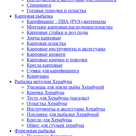
Спиннинги
Готовые поводки и оснастка
Карповая рыбалка
Карпфишинг - ПВА (PVA) материалы
Монтажи карповые:расходники/оснастка
Карповые стойки и род поды
Зонты карповые
Карповая оснастка
Карповые инструменты и аксессуары
Карповые кровати
Карповые крючки и поводки
Кресла карповые
Сумки для карпфишинга
Кормушки
Рыбалка методом Херабуна
Удилища для ловли рыбы Херабуной
Крючки Херабуна
Тесто для Херабуны (насадка)
Оснастка Херабуна
Инструменты и аксессуары Херабуна
Поплавки для рыбалки Херабуной
Кресло для Херабуны
Обвес для стульев херабуна
Форелевая рыбалка