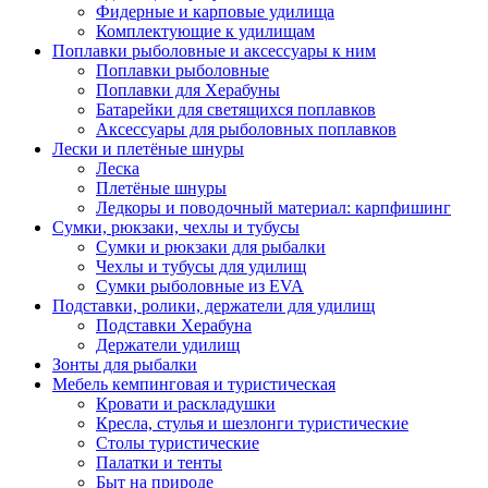
Фидерные и карповые удилища
Комплектующие к удилищам
Поплавки рыболовные и аксессуары к ним
Поплавки рыболовные
Поплавки для Херабуны
Батарейки для светящихся поплавков
Аксессуары для рыболовных поплавков
Лески и плетёные шнуры
Леска
Плетёные шнуры
Ледкоры и поводочный материал: карпфишинг
Сумки, рюкзаки, чехлы и тубусы
Сумки и рюкзаки для рыбалки
Чехлы и тубусы для удилищ
Сумки рыболовные из EVA
Подставки, ролики, держатели для удилищ
Подставки Херабуна
Держатели удилищ
Зонты для рыбалки
Мебель кемпинговая и туристическая
Кровати и раскладушки
Кресла, стулья и шезлонги туристические
Столы туристические
Палатки и тенты
Быт на природе