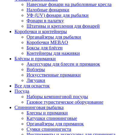
Навесные фонари на рыболовные кресла
Налобные фонарики
УФ (UV) фонари для рыбалки
Фонари в палатку
Штативы и крепления для фонарей
Коробочки и контейнеры
Органайзеры для рыбалки
Коробочки MEBAO
Боксы для блёсен
Контейнеры для наживки
Блёсны и приманки
Аксессуары для блесен и приманок
Воблеры
Искусственные приманки
Лягушки
Все для оснасток
Посуда
Наборы кемпинговой посуды
Газовое туристическое оборудование
Спиннинговая рыбалка
Блесны и приманки
Катушки спиннинговые
Органайзеры для приманок
Сумки спиннингиста
Инструменты и аксессуары для спиннинга