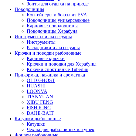
Зонты для отдыха на природе
Поводочницы
Контейнеры и боксы из EVA
Поводочницы универсальные
Карповые поводочницы
Поводочницы Херабуна
Инструменты и аксессуары
Инструменты
Расходники и аксессуары
Крючки и поводки рыболовные
Карповые крючки
Крючки и поводки для Херабуны
Крючки спортивные Tubertini
Прикормка, наживка и ароматика
OLD GHOST
HUASHI
LOONVA
TIANYUAN
XIBU FENG
FISH KING
DAHE-BAIT
Катушки рыболовные
Катушки
Чехлы для рыболовных катушек
Фонари рыболовные