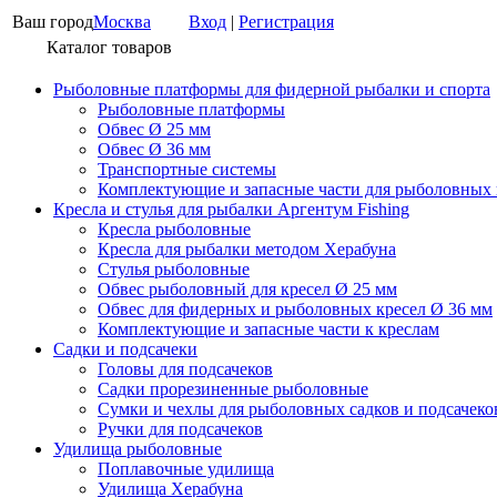
Ваш город
Москва
Вход
|
Регистрация
Каталог товаров
Рыболовные платформы для фидерной рыбалки и спорта
Рыболовные платформы
Обвес Ø 25 мм
Обвес Ø 36 мм
Транспортные системы
Комплектующие и запасные части для рыболовных
Кресла и стулья для рыбалки Аргентум Fishing
Кресла рыболовные
Кресла для рыбалки методом Херабуна
Стулья рыболовные
Обвес рыболовный для кресел Ø 25 мм
Обвес для фидерных и рыболовных кресел Ø 36 мм
Комплектующие и запасные части к креслам
Садки и подсачеки
Головы для подсачеков
Садки прорезиненные рыболовные
Сумки и чехлы для рыболовных садков и подсачеко
Ручки для подсачеков
Удилища рыболовные
Поплавочные удилища
Удилища Херабуна