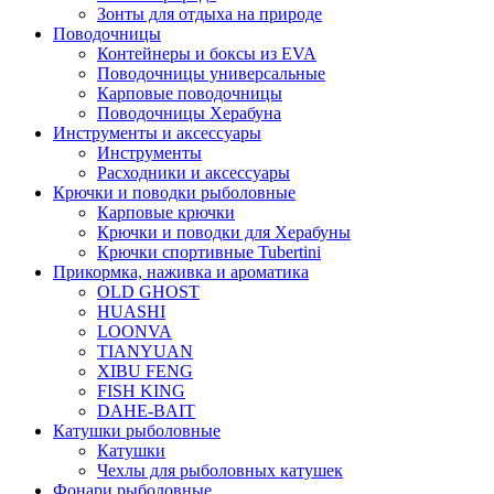
Зонты для отдыха на природе
Поводочницы
Контейнеры и боксы из EVA
Поводочницы универсальные
Карповые поводочницы
Поводочницы Херабуна
Инструменты и аксессуары
Инструменты
Расходники и аксессуары
Крючки и поводки рыболовные
Карповые крючки
Крючки и поводки для Херабуны
Крючки спортивные Tubertini
Прикормка, наживка и ароматика
OLD GHOST
HUASHI
LOONVA
TIANYUAN
XIBU FENG
FISH KING
DAHE-BAIT
Катушки рыболовные
Катушки
Чехлы для рыболовных катушек
Фонари рыболовные