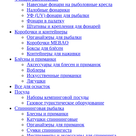
Навесные фонари на рыболовные кресла
Налобные фонарики
УФ (UV) фонари для рыбалки
Фонари в палатку
Штативы и крепления для фонарей
Коробочки и контейнеры
Органайзеры для рыбалки
Коробочки MEBAO
Боксы для блёсен
Контейнеры для наживки
Блёсны и приманки
Аксессуары для блесен и приманок
Воблеры
Искусственные приманки
Лягушки
Все для оснасток
Посуда
Наборы кемпинговой посуды
Газовое туристическое оборудование
Спиннинговая рыбалка
Блесны и приманки
Катушки спиннинговые
Органайзеры для приманок
Сумки спиннингиста
Инструменты и аксессуары для спиннинга