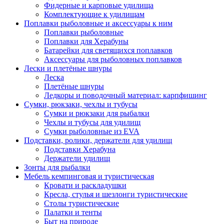
Фидерные и карповые удилища
Комплектующие к удилищам
Поплавки рыболовные и аксессуары к ним
Поплавки рыболовные
Поплавки для Херабуны
Батарейки для светящихся поплавков
Аксессуары для рыболовных поплавков
Лески и плетёные шнуры
Леска
Плетёные шнуры
Ледкоры и поводочный материал: карпфишинг
Сумки, рюкзаки, чехлы и тубусы
Сумки и рюкзаки для рыбалки
Чехлы и тубусы для удилищ
Сумки рыболовные из EVA
Подставки, ролики, держатели для удилищ
Подставки Херабуна
Держатели удилищ
Зонты для рыбалки
Мебель кемпинговая и туристическая
Кровати и раскладушки
Кресла, стулья и шезлонги туристические
Столы туристические
Палатки и тенты
Быт на природе