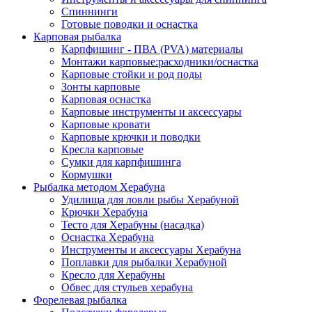
Спиннинги
Готовые поводки и оснастка
Карповая рыбалка
Карпфишинг - ПВА (PVA) материалы
Монтажи карповые:расходники/оснастка
Карповые стойки и род поды
Зонты карповые
Карповая оснастка
Карповые инструменты и аксессуары
Карповые кровати
Карповые крючки и поводки
Кресла карповые
Сумки для карпфишинга
Кормушки
Рыбалка методом Херабуна
Удилища для ловли рыбы Херабуной
Крючки Херабуна
Тесто для Херабуны (насадка)
Оснастка Херабуна
Инструменты и аксессуары Херабуна
Поплавки для рыбалки Херабуной
Кресло для Херабуны
Обвес для стульев херабуна
Форелевая рыбалка