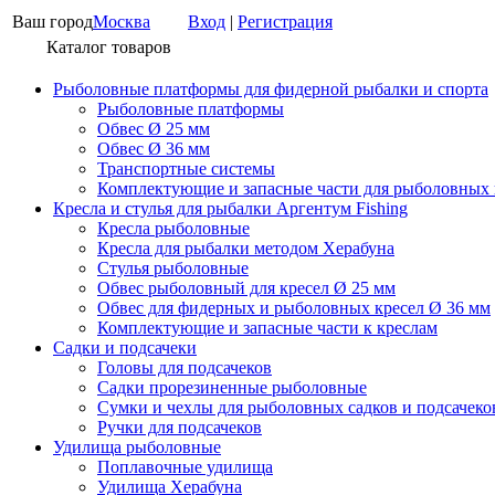
Ваш город
Москва
Вход
|
Регистрация
Каталог товаров
Рыболовные платформы для фидерной рыбалки и спорта
Рыболовные платформы
Обвес Ø 25 мм
Обвес Ø 36 мм
Транспортные системы
Комплектующие и запасные части для рыболовных
Кресла и стулья для рыбалки Аргентум Fishing
Кресла рыболовные
Кресла для рыбалки методом Херабуна
Стулья рыболовные
Обвес рыболовный для кресел Ø 25 мм
Обвес для фидерных и рыболовных кресел Ø 36 мм
Комплектующие и запасные части к креслам
Садки и подсачеки
Головы для подсачеков
Садки прорезиненные рыболовные
Сумки и чехлы для рыболовных садков и подсачеко
Ручки для подсачеков
Удилища рыболовные
Поплавочные удилища
Удилища Херабуна