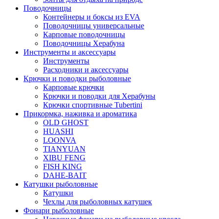
Поводочницы
Контейнеры и боксы из EVA
Поводочницы универсальные
Карповые поводочницы
Поводочницы Херабуна
Инструменты и аксессуары
Инструменты
Расходники и аксессуары
Крючки и поводки рыболовные
Карповые крючки
Крючки и поводки для Херабуны
Крючки спортивные Tubertini
Прикормка, наживка и ароматика
OLD GHOST
HUASHI
LOONVA
TIANYUAN
XIBU FENG
FISH KING
DAHE-BAIT
Катушки рыболовные
Катушки
Чехлы для рыболовных катушек
Фонари рыболовные