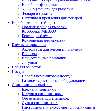
Навесные фонари на рыболовные кресла
Налобные фонарики
УФ (UV) фонари для рыбалки
Фонари в палатку
Штативы и крепления для фонарей
Коробочки и контейнеры
Органайзеры для рыбалки
Коробочки MEBAO
Боксы для блёсен
Контейнеры для наживки
Блёсны и приманки
Аксессуары для блесен и приманок
Воблеры
Искусственные приманки
Лягушки
Все для оснасток
Посуда
Наборы кемпинговой посуды
Газовое туристическое оборудование
Спиннинговая рыбалка
Блесны и приманки
Катушки спиннинговые
Органайзеры для приманок
Сумки спиннингиста
Инструменты и аксессуары для спиннинга