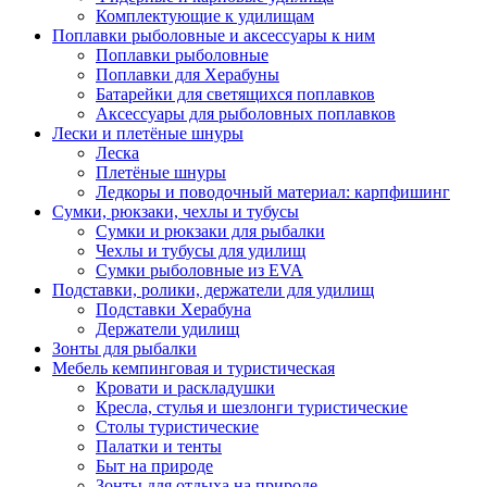
Комплектующие к удилищам
Поплавки рыболовные и аксессуары к ним
Поплавки рыболовные
Поплавки для Херабуны
Батарейки для светящихся поплавков
Аксессуары для рыболовных поплавков
Лески и плетёные шнуры
Леска
Плетёные шнуры
Ледкоры и поводочный материал: карпфишинг
Сумки, рюкзаки, чехлы и тубусы
Сумки и рюкзаки для рыбалки
Чехлы и тубусы для удилищ
Сумки рыболовные из EVA
Подставки, ролики, держатели для удилищ
Подставки Херабуна
Держатели удилищ
Зонты для рыбалки
Мебель кемпинговая и туристическая
Кровати и раскладушки
Кресла, стулья и шезлонги туристические
Столы туристические
Палатки и тенты
Быт на природе
Зонты для отдыха на природе