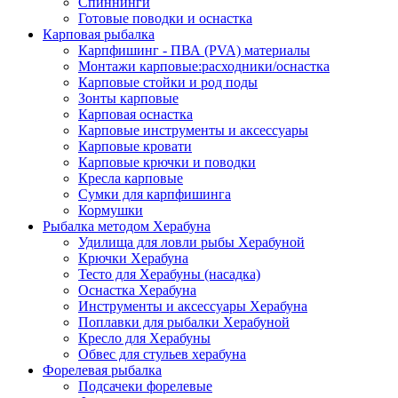
Спиннинги
Готовые поводки и оснастка
Карповая рыбалка
Карпфишинг - ПВА (PVA) материалы
Монтажи карповые:расходники/оснастка
Карповые стойки и род поды
Зонты карповые
Карповая оснастка
Карповые инструменты и аксессуары
Карповые кровати
Карповые крючки и поводки
Кресла карповые
Сумки для карпфишинга
Кормушки
Рыбалка методом Херабуна
Удилища для ловли рыбы Херабуной
Крючки Херабуна
Тесто для Херабуны (насадка)
Оснастка Херабуна
Инструменты и аксессуары Херабуна
Поплавки для рыбалки Херабуной
Кресло для Херабуны
Обвес для стульев херабуна
Форелевая рыбалка
Подсачеки форелевые