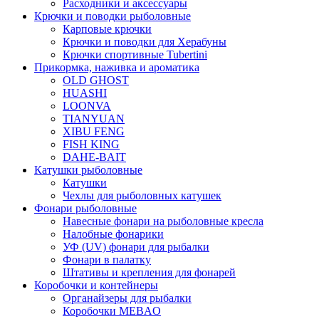
Расходники и аксессуары
Крючки и поводки рыболовные
Карповые крючки
Крючки и поводки для Херабуны
Крючки спортивные Tubertini
Прикормка, наживка и ароматика
OLD GHOST
HUASHI
LOONVA
TIANYUAN
XIBU FENG
FISH KING
DAHE-BAIT
Катушки рыболовные
Катушки
Чехлы для рыболовных катушек
Фонари рыболовные
Навесные фонари на рыболовные кресла
Налобные фонарики
УФ (UV) фонари для рыбалки
Фонари в палатку
Штативы и крепления для фонарей
Коробочки и контейнеры
Органайзеры для рыбалки
Коробочки MEBAO