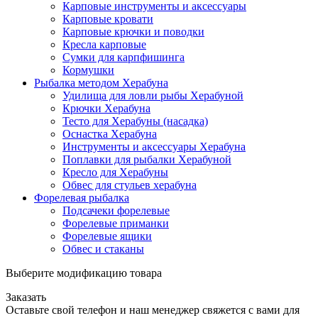
Карповые инструменты и аксессуары
Карповые кровати
Карповые крючки и поводки
Кресла карповые
Сумки для карпфишинга
Кормушки
Рыбалка методом Херабуна
Удилища для ловли рыбы Херабуной
Крючки Херабуна
Тесто для Херабуны (насадка)
Оснастка Херабуна
Инструменты и аксессуары Херабуна
Поплавки для рыбалки Херабуной
Кресло для Херабуны
Обвес для стульев херабуна
Форелевая рыбалка
Подсачеки форелевые
Форелевые приманки
Форелевые ящики
Обвес и стаканы
Выберите модификацию товара
Заказать
Оставьте свой телефон и наш менеджер свяжется с вами для