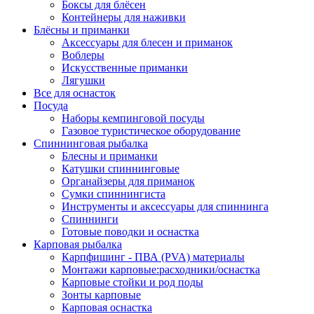
Боксы для блёсен
Контейнеры для наживки
Блёсны и приманки
Аксессуары для блесен и приманок
Воблеры
Искусственные приманки
Лягушки
Все для оснасток
Посуда
Наборы кемпинговой посуды
Газовое туристическое оборудование
Спиннинговая рыбалка
Блесны и приманки
Катушки спиннинговые
Органайзеры для приманок
Сумки спиннингиста
Инструменты и аксессуары для спиннинга
Спиннинги
Готовые поводки и оснастка
Карповая рыбалка
Карпфишинг - ПВА (PVA) материалы
Монтажи карповые:расходники/оснастка
Карповые стойки и род поды
Зонты карповые
Карповая оснастка