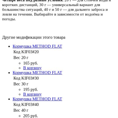
Четыре веса под разные условия.
20 г — для стоячей воды и
коротких дистанций, 30 г — универсальный вариант для
большинства ситуаций, 40 г и 50 г — для дальнего заброса и
ловли на течении. Выбирайте в зависимости от водоёма и
погоды.
Другие модификации этого товара
Кормушка METHOD FLAT
Код
KIF03#20
Вес
20 г
165 руб.
В корзину
Кормушка METHOD FLAT
Код
KIF03#30
Вес
30 г
195 руб.
В корзину
Кормушка METHOD FLAT
Код
KIF03#40
Вес
40 г
205 руб.