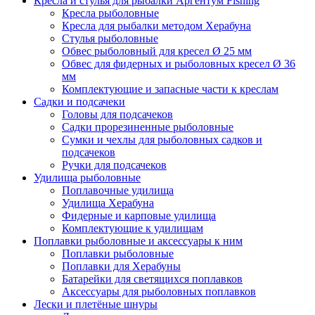
Кресла и стулья для рыбалки Аргентум Fishing
Кресла рыболовные
Кресла для рыбалки методом Херабуна
Стулья рыболовные
Обвес рыболовный для кресел Ø 25 мм
Обвес для фидерных и рыболовных кресел Ø 36
мм
Комплектующие и запасные части к креслам
Садки и подсачеки
Головы для подсачеков
Садки прорезиненные рыболовные
Сумки и чехлы для рыболовных садков и
подсачеков
Ручки для подсачеков
Удилища рыболовные
Поплавочные удилища
Удилища Херабуна
Фидерные и карповые удилища
Комплектующие к удилищам
Поплавки рыболовные и аксессуары к ним
Поплавки рыболовные
Поплавки для Херабуны
Батарейки для светящихся поплавков
Аксессуары для рыболовных поплавков
Лески и плетёные шнуры