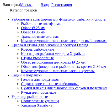
Ваш город
Москва
Вход
|
Регистрация
Каталог товаров
Рыболовные платформы для фидерной рыбалки и спорта
Рыболовные платформы
Обвес Ø 25 мм
Обвес Ø 36 мм
Транспортные системы
Комплектующие и запасные части для рыболовных
Кресла и стулья для рыбалки Аргентум Fishing
Кресла рыболовные
Кресла для рыбалки методом Херабуна
Стулья рыболовные
Обвес рыболовный для кресел Ø 25 мм
Обвес для фидерных и рыболовных кресел Ø 36 мм
Комплектующие и запасные части к креслам
Садки и подсачеки
Головы для подсачеков
Садки прорезиненные рыболовные
Сумки и чехлы для рыболовных садков и подсачеко
Ручки для подсачеков
Удилища рыболовные
Поплавочные удилища
Удилища Херабуна