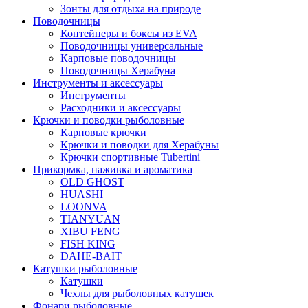
Зонты для отдыха на природе
Поводочницы
Контейнеры и боксы из EVA
Поводочницы универсальные
Карповые поводочницы
Поводочницы Херабуна
Инструменты и аксессуары
Инструменты
Расходники и аксессуары
Крючки и поводки рыболовные
Карповые крючки
Крючки и поводки для Херабуны
Крючки спортивные Tubertini
Прикормка, наживка и ароматика
OLD GHOST
HUASHI
LOONVA
TIANYUAN
XIBU FENG
FISH KING
DAHE-BAIT
Катушки рыболовные
Катушки
Чехлы для рыболовных катушек
Фонари рыболовные