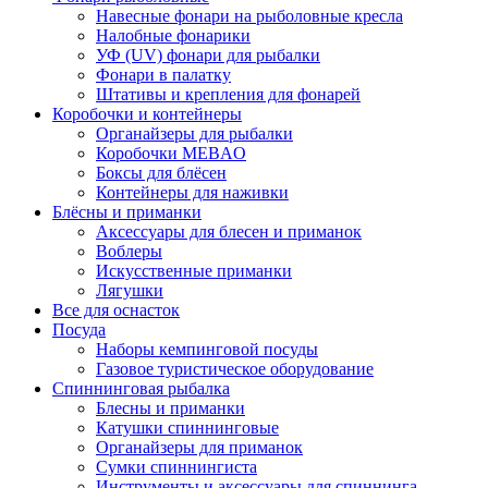
Навесные фонари на рыболовные кресла
Налобные фонарики
УФ (UV) фонари для рыбалки
Фонари в палатку
Штативы и крепления для фонарей
Коробочки и контейнеры
Органайзеры для рыбалки
Коробочки MEBAO
Боксы для блёсен
Контейнеры для наживки
Блёсны и приманки
Аксессуары для блесен и приманок
Воблеры
Искусственные приманки
Лягушки
Все для оснасток
Посуда
Наборы кемпинговой посуды
Газовое туристическое оборудование
Спиннинговая рыбалка
Блесны и приманки
Катушки спиннинговые
Органайзеры для приманок
Сумки спиннингиста
Инструменты и аксессуары для спиннинга