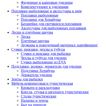
Фидерные и карповые удилища
Комплектующие к удилищам
Поплавки рыболовные и аксессуары к ним
Поплавки рыболовные
Поплавки для Херабуны
Батарейки для светящихся поплавков
Аксессуары для рыболовных поплавков
Лески и плетёные шнуры
Леска
Плетёные шнуры
Ледкоры и поводочный материал: карпфишинг
Сумки, рюкзаки, чехлы и тубусы
Сумки и рюкзаки для рыбалки
Чехлы и тубусы для удилищ
Сумки рыболовные из EVA
Подставки, ролики, держатели для удилищ
Подставки Херабуна
Держатели удилищ
Зонты для рыбалки
Мебель кемпинговая и туристическая
Кровати и раскладушки
Кресла, стулья и шезлонги туристические
Столы туристические
Палатки и тенты
Быт на природе