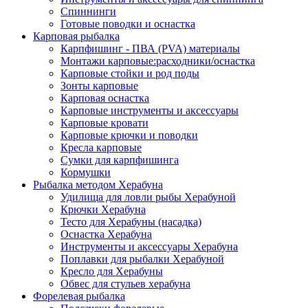
Спиннинги
Готовые поводки и оснастка
Карповая рыбалка
Карпфишинг - ПВА (PVA) материалы
Монтажи карповые:расходники/оснастка
Карповые стойки и род поды
Зонты карповые
Карповая оснастка
Карповые инструменты и аксессуары
Карповые кровати
Карповые крючки и поводки
Кресла карповые
Сумки для карпфишинга
Кормушки
Рыбалка методом Херабуна
Удилища для ловли рыбы Херабуной
Крючки Херабуна
Тесто для Херабуны (насадка)
Оснастка Херабуна
Инструменты и аксессуары Херабуна
Поплавки для рыбалки Херабуной
Кресло для Херабуны
Обвес для стульев херабуна
Форелевая рыбалка