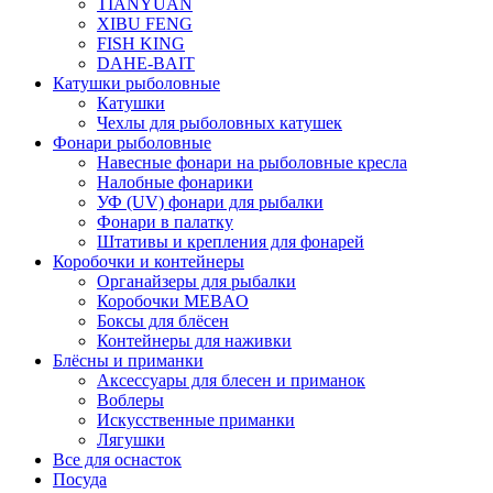
TIANYUAN
XIBU FENG
FISH KING
DAHE-BAIT
Катушки рыболовные
Катушки
Чехлы для рыболовных катушек
Фонари рыболовные
Навесные фонари на рыболовные кресла
Налобные фонарики
УФ (UV) фонари для рыбалки
Фонари в палатку
Штативы и крепления для фонарей
Коробочки и контейнеры
Органайзеры для рыбалки
Коробочки MEBAO
Боксы для блёсен
Контейнеры для наживки
Блёсны и приманки
Аксессуары для блесен и приманок
Воблеры
Искусственные приманки
Лягушки
Все для оснасток
Посуда