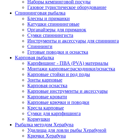
Наборы кемпинговой посуды
Газовое туристическое оборудование
Спиннинговая рыбалка
Блесны и приманки
Катушки спиннинговые
Органайзеры для приманок
Сумки спиннингиста
Инструменты и аксессуары для спиннинга
Спиннинги
Готовые поводки и оснастка
Карповая рыбалка
Карпфишинг - ПВА (PVA) материалы
Монтажи карповые:расходники/оснастка
Карповые стойки и род поды
Зонты карповые
Карповая оснастка
Карповые инструменты и аксессуары
Карповые кровати
Карповые крючки и поводки
Кресла карповые
Сумки для карпфишинга
Кормушки
Рыбалка методом Херабуна
Удилища для ловли рыбы Херабуной
Крючки Херабуна