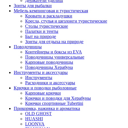
Держатели удилищ
Зонты для рыбалки
Мебель кемпинговая и туристическая
Кровати и раскладушки
Кресла, стулья и шезлонги туристические
Столы туристические
Палатки и тенты
Быт на природе
Зонты для отдыха на природе
Поводочницы
Контейнеры и боксы из EVA
Поводочницы универсальные
Карповые поводочницы
Поводочницы Херабуна
Инструменты и аксессуары
Инструменты
Расходники и аксессуары
Крючки и поводки рыболовные
Карповые крючки
Крючки и поводки для Херабуны
Крючки спортивные Tubertini
Прикормка, наживка и ароматика
OLD GHOST
HUASHI
LOONVA