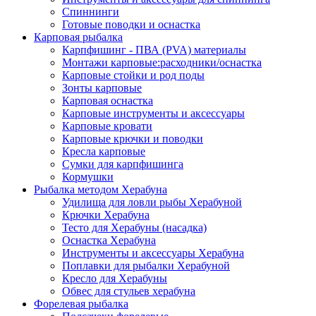
Спиннинги
Готовые поводки и оснастка
Карповая рыбалка
Карпфишинг - ПВА (PVA) материалы
Монтажи карповые:расходники/оснастка
Карповые стойки и род поды
Зонты карповые
Карповая оснастка
Карповые инструменты и аксессуары
Карповые кровати
Карповые крючки и поводки
Кресла карповые
Сумки для карпфишинга
Кормушки
Рыбалка методом Херабуна
Удилища для ловли рыбы Херабуной
Крючки Херабуна
Тесто для Херабуны (насадка)
Оснастка Херабуна
Инструменты и аксессуары Херабуна
Поплавки для рыбалки Херабуной
Кресло для Херабуны
Обвес для стульев херабуна
Форелевая рыбалка