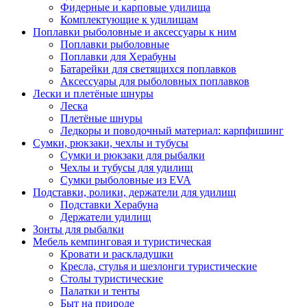
Фидерные и карповые удилища
Комплектующие к удилищам
Поплавки рыболовные и аксессуары к ним
Поплавки рыболовные
Поплавки для Херабуны
Батарейки для светящихся поплавков
Аксессуары для рыболовных поплавков
Лески и плетёные шнуры
Леска
Плетёные шнуры
Ледкоры и поводочный материал: карпфишинг
Сумки, рюкзаки, чехлы и тубусы
Сумки и рюкзаки для рыбалки
Чехлы и тубусы для удилищ
Сумки рыболовные из EVA
Подставки, ролики, держатели для удилищ
Подставки Херабуна
Держатели удилищ
Зонты для рыбалки
Мебель кемпинговая и туристическая
Кровати и раскладушки
Кресла, стулья и шезлонги туристические
Столы туристические
Палатки и тенты
Быт на природе