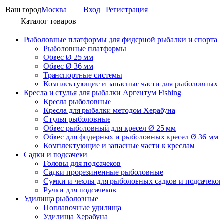
Ваш город
Москва
Вход
|
Регистрация
Каталог товаров
Рыболовные платформы для фидерной рыбалки и спорта
Рыболовные платформы
Обвес Ø 25 мм
Обвес Ø 36 мм
Транспортные системы
Комплектующие и запасные части для рыболовных
Кресла и стулья для рыбалки Аргентум Fishing
Кресла рыболовные
Кресла для рыбалки методом Херабуна
Стулья рыболовные
Обвес рыболовный для кресел Ø 25 мм
Обвес для фидерных и рыболовных кресел Ø 36 мм
Комплектующие и запасные части к креслам
Садки и подсачеки
Головы для подсачеков
Садки прорезиненные рыболовные
Сумки и чехлы для рыболовных садков и подсачеко
Ручки для подсачеков
Удилища рыболовные
Поплавочные удилища
Удилища Херабуна