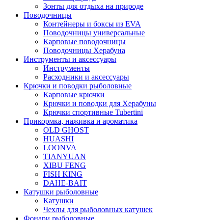
Зонты для отдыха на природе
Поводочницы
Контейнеры и боксы из EVA
Поводочницы универсальные
Карповые поводочницы
Поводочницы Херабуна
Инструменты и аксессуары
Инструменты
Расходники и аксессуары
Крючки и поводки рыболовные
Карповые крючки
Крючки и поводки для Херабуны
Крючки спортивные Tubertini
Прикормка, наживка и ароматика
OLD GHOST
HUASHI
LOONVA
TIANYUAN
XIBU FENG
FISH KING
DAHE-BAIT
Катушки рыболовные
Катушки
Чехлы для рыболовных катушек
Фонари рыболовные