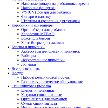
Навесные фонари на рыболовные кресла
Налобные фонарики
УФ (UV) фонари для рыбалки
Фонари в палатку
Штативы и крепления для фонарей
Коробочки и контейнеры
Органайзеры для рыбалки
Коробочки MEBAO
Боксы для блёсен
Контейнеры для наживки
Блёсны и приманки
Аксессуары для блесен и приманок
Воблеры
Искусственные приманки
Лягушки
Все для оснасток
Посуда
Наборы кемпинговой посуды
Газовое туристическое оборудование
Спиннинговая рыбалка
Блесны и приманки
Катушки спиннинговые
Органайзеры для приманок
Сумки спиннингиста
Инструменты и аксессуары для спиннинга