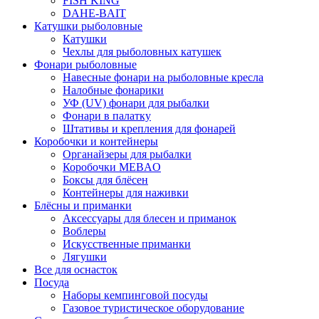
FISH KING
DAHE-BAIT
Катушки рыболовные
Катушки
Чехлы для рыболовных катушек
Фонари рыболовные
Навесные фонари на рыболовные кресла
Налобные фонарики
УФ (UV) фонари для рыбалки
Фонари в палатку
Штативы и крепления для фонарей
Коробочки и контейнеры
Органайзеры для рыбалки
Коробочки MEBAO
Боксы для блёсен
Контейнеры для наживки
Блёсны и приманки
Аксессуары для блесен и приманок
Воблеры
Искусственные приманки
Лягушки
Все для оснасток
Посуда
Наборы кемпинговой посуды
Газовое туристическое оборудование