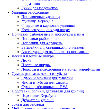
подсачеков
Ручки для подсачеков
Удилища рыболовные
Поплавочные удилища
Удилища Херабуна
Фидерные и карповые удилища
Комплектующие к удилищам
Поплавки рыболовные и аксессуары к ним
Поплавки рыболовные
Поплавки для Херабуны
Батарейки для светящихся поплавков
Аксессуары для рыболовных поплавков
Лески и плетёные шнуры
Леска
Плетёные шнуры
Ледкоры и поводочный материал: карпфишинг
Сумки, рюкзаки, чехлы и тубусы
Сумки и рюкзаки для рыбалки
Чехлы и тубусы для удилищ
Сумки рыболовные из EVA
Подставки, ролики, держатели для удилищ
Подставки Херабуна
Держатели удилищ
Зонты для рыбалки
Мебель кемпинговая и туристическая