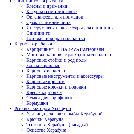
Спиннинговая рыбалка
Блесны и приманки
Катушки спиннинговые
Органайзеры для приманок
Сумки спиннингиста
Инструменты и аксессуары для спиннинга
Спиннинги
Готовые поводки и оснастка
Карповая рыбалка
Карпфишинг - ПВА (PVA) материалы
Монтажи карповые:расходники/оснастка
Карповые стойки и род поды
Зонты карповые
Карповая оснастка
Карповые инструменты и аксессуары
Карповые кровати
Карповые крючки и поводки
Кресла карповые
Сумки для карпфишинга
Кормушки
Рыбалка методом Херабуна
Удилища для ловли рыбы Херабуной
Крючки Херабуна
Тесто для Херабуны (насадка)
Оснастка Херабуна