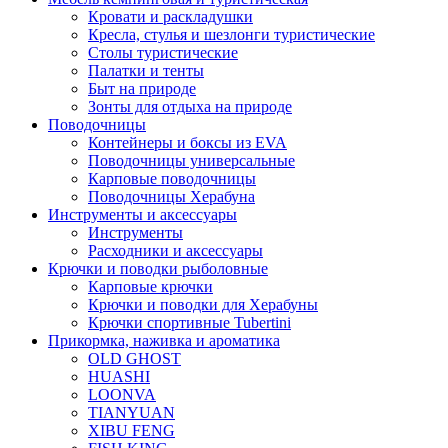
Кровати и раскладушки
Кресла, стулья и шезлонги туристические
Столы туристические
Палатки и тенты
Быт на природе
Зонты для отдыха на природе
Поводочницы
Контейнеры и боксы из EVA
Поводочницы универсальные
Карповые поводочницы
Поводочницы Херабуна
Инструменты и аксессуары
Инструменты
Расходники и аксессуары
Крючки и поводки рыболовные
Карповые крючки
Крючки и поводки для Херабуны
Крючки спортивные Tubertini
Прикормка, наживка и ароматика
OLD GHOST
HUASHI
LOONVA
TIANYUAN
XIBU FENG