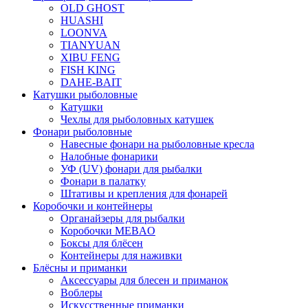
OLD GHOST
HUASHI
LOONVA
TIANYUAN
XIBU FENG
FISH KING
DAHE-BAIT
Катушки рыболовные
Катушки
Чехлы для рыболовных катушек
Фонари рыболовные
Навесные фонари на рыболовные кресла
Налобные фонарики
УФ (UV) фонари для рыбалки
Фонари в палатку
Штативы и крепления для фонарей
Коробочки и контейнеры
Органайзеры для рыбалки
Коробочки MEBAO
Боксы для блёсен
Контейнеры для наживки
Блёсны и приманки
Аксессуары для блесен и приманок
Воблеры
Искусственные приманки