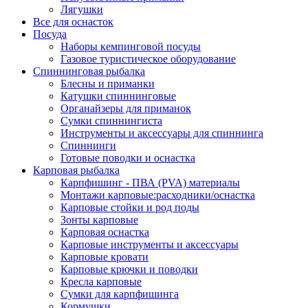
Лягушки
Все для оснасток
Посуда
Наборы кемпинговой посуды
Газовое туристическое оборудование
Спиннинговая рыбалка
Блесны и приманки
Катушки спиннинговые
Органайзеры для приманок
Сумки спиннингиста
Инструменты и аксессуары для спиннинга
Спиннинги
Готовые поводки и оснастка
Карповая рыбалка
Карпфишинг - ПВА (PVA) материалы
Монтажи карповые:расходники/оснастка
Карповые стойки и род поды
Зонты карповые
Карповая оснастка
Карповые инструменты и аксессуары
Карповые кровати
Карповые крючки и поводки
Кресла карповые
Сумки для карпфишинга
Кормушки