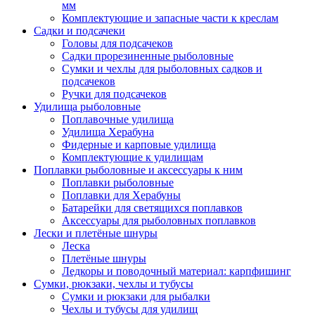
мм
Комплектующие и запасные части к креслам
Садки и подсачеки
Головы для подсачеков
Садки прорезиненные рыболовные
Сумки и чехлы для рыболовных садков и
подсачеков
Ручки для подсачеков
Удилища рыболовные
Поплавочные удилища
Удилища Херабуна
Фидерные и карповые удилища
Комплектующие к удилищам
Поплавки рыболовные и аксессуары к ним
Поплавки рыболовные
Поплавки для Херабуны
Батарейки для светящихся поплавков
Аксессуары для рыболовных поплавков
Лески и плетёные шнуры
Леска
Плетёные шнуры
Ледкоры и поводочный материал: карпфишинг
Сумки, рюкзаки, чехлы и тубусы
Сумки и рюкзаки для рыбалки
Чехлы и тубусы для удилищ