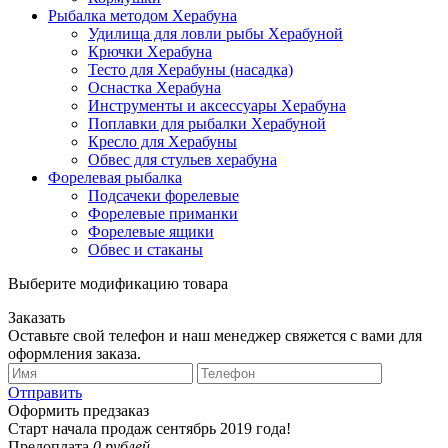
Рыбалка методом Херабуна
Удилища для ловли рыбы Херабуной
Крючки Херабуна
Тесто для Херабуны (насадка)
Оснастка Херабуна
Инструменты и аксессуары Херабуна
Поплавки для рыбалки Херабуной
Кресло для Херабуны
Обвес для стульев херабуна
Форелевая рыбалка
Подсачеки форелевые
Форелевые приманки
Форелевые ящики
Обвес и стаканы
Выберите модификацию товара
Заказать
Оставьте свой телефон и наш менеджер свяжется с вами для
оформления заказа.
Отправить
Оформить предзаказ
Старт начала продаж сентябрь 2019 года!
Предоплата
0 рублей