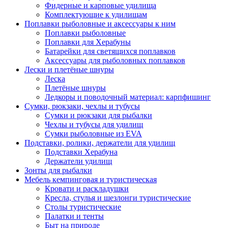
Фидерные и карповые удилища
Комплектующие к удилищам
Поплавки рыболовные и аксессуары к ним
Поплавки рыболовные
Поплавки для Херабуны
Батарейки для светящихся поплавков
Аксессуары для рыболовных поплавков
Лески и плетёные шнуры
Леска
Плетёные шнуры
Ледкоры и поводочный материал: карпфишинг
Сумки, рюкзаки, чехлы и тубусы
Сумки и рюкзаки для рыбалки
Чехлы и тубусы для удилищ
Сумки рыболовные из EVA
Подставки, ролики, держатели для удилищ
Подставки Херабуна
Держатели удилищ
Зонты для рыбалки
Мебель кемпинговая и туристическая
Кровати и раскладушки
Кресла, стулья и шезлонги туристические
Столы туристические
Палатки и тенты
Быт на природе