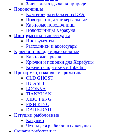
Зонты для отдыха на природе
Поводочницы
Контейнеры и боксы из EVA
Поводочницы универсальные
Карповые поводочницы
Поводочницы Херабуна
Инструменты и аксессуары
Инструменты
Расходники и аксессуары
Крючки и поводки рыболовные
Карповые крючки
Крючки и поводки для Херабуны
Крючки спортивные Tubertini
Прикормка, наживка и ароматика
OLD GHOST
HUASHI
LOONVA
TIANYUAN
XIBU FENG
FISH KING
DAHE-BAIT
Катушки рыболовные
Катушки
Чехлы для рыболовных катушек
Фонари рыболовные