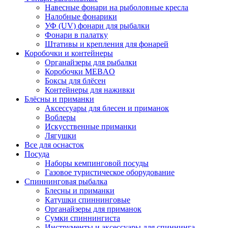
Навесные фонари на рыболовные кресла
Налобные фонарики
УФ (UV) фонари для рыбалки
Фонари в палатку
Штативы и крепления для фонарей
Коробочки и контейнеры
Органайзеры для рыбалки
Коробочки MEBAO
Боксы для блёсен
Контейнеры для наживки
Блёсны и приманки
Аксессуары для блесен и приманок
Воблеры
Искусственные приманки
Лягушки
Все для оснасток
Посуда
Наборы кемпинговой посуды
Газовое туристическое оборудование
Спиннинговая рыбалка
Блесны и приманки
Катушки спиннинговые
Органайзеры для приманок
Сумки спиннингиста
Инструменты и аксессуары для спиннинга