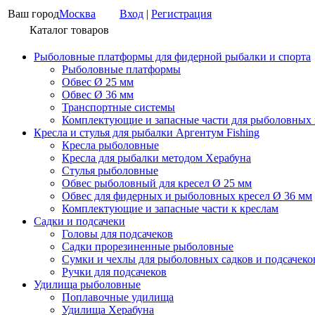
Ваш город
Москва
Вход
|
Регистрация
Каталог товаров
Рыболовные платформы для фидерной рыбалки и спорта
Рыболовные платформы
Обвес Ø 25 мм
Обвес Ø 36 мм
Транспортные системы
Комплектующие и запасные части для рыболовных
Кресла и стулья для рыбалки Аргентум Fishing
Кресла рыболовные
Кресла для рыбалки методом Херабуна
Стулья рыболовные
Обвес рыболовный для кресел Ø 25 мм
Обвес для фидерных и рыболовных кресел Ø 36 мм
Комплектующие и запасные части к креслам
Садки и подсачеки
Головы для подсачеков
Садки прорезиненные рыболовные
Сумки и чехлы для рыболовных садков и подсачеко
Ручки для подсачеков
Удилища рыболовные
Поплавочные удилища
Удилища Херабуна