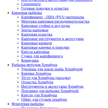
Спиннинги
Готовые поводки и оснастка
Карповая рыбалка
Карпфишинг - ПВА (PVA) материалы
Монтажи карповые:расходники/оснастка
Карповые стойки и род поды
Зонты карповые
Карповая оснастка
Карповые инструменты и аксессуары
Карповые кровати
Карповые крючки и поводки
Кресла карповые
Сумки для карпфишинга
Кормушки
Рыбалка методом Херабуна
Удилища для ловли рыбы Херабуной
Крючки Херабуна
Тесто для Херабуны (насадка)
Оснастка Херабуна
Инструменты и аксессуары Херабуна
Поплавки для рыбалки Херабуной
Кресло для Херабуны
Обвес для стульев херабуна
Форелевая рыбалка