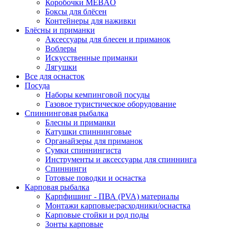
Коробочки MEBAO
Боксы для блёсен
Контейнеры для наживки
Блёсны и приманки
Аксессуары для блесен и приманок
Воблеры
Искусственные приманки
Лягушки
Все для оснасток
Посуда
Наборы кемпинговой посуды
Газовое туристическое оборудование
Спиннинговая рыбалка
Блесны и приманки
Катушки спиннинговые
Органайзеры для приманок
Сумки спиннингиста
Инструменты и аксессуары для спиннинга
Спиннинги
Готовые поводки и оснастка
Карповая рыбалка
Карпфишинг - ПВА (PVA) материалы
Монтажи карповые:расходники/оснастка
Карповые стойки и род поды
Зонты карповые