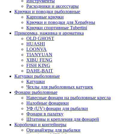
Инструменты
Расходники и аксессуары
Крючки и поводки рыболовные
Карповые крючки
Крючки и поводки для Херабуны
Крючки спортивные Tubertini
Прикормка, наживка и ароматика
OLD GHOST
HUASHI
LOONVA
TIANYUAN
XIBU FENG
FISH KING
DAHE-BAIT
Катушки рыболовные
Катушки
Чехлы для рыболовных катушек
Фонари рыболовные
Навесные фонари на рыболовные кресла
Налобные фонарики
УФ (UV) фонари для рыбалки
Фонари в палатку
Штативы и крепления для фонарей
Коробочки и контейнеры
Органайзеры для рыбалки