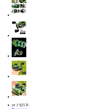
от 1 925
Р
-