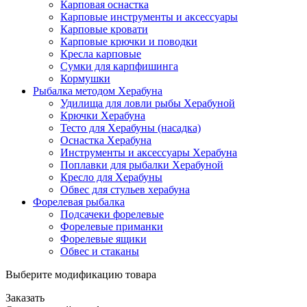
Карповая оснастка
Карповые инструменты и аксессуары
Карповые кровати
Карповые крючки и поводки
Кресла карповые
Сумки для карпфишинга
Кормушки
Рыбалка методом Херабуна
Удилища для ловли рыбы Херабуной
Крючки Херабуна
Тесто для Херабуны (насадка)
Оснастка Херабуна
Инструменты и аксессуары Херабуна
Поплавки для рыбалки Херабуной
Кресло для Херабуны
Обвес для стульев херабуна
Форелевая рыбалка
Подсачеки форелевые
Форелевые приманки
Форелевые ящики
Обвес и стаканы
Выберите модификацию товара
Заказать