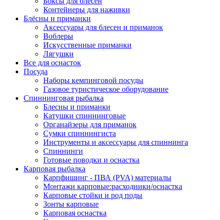
Боксы для блёсен
Контейнеры для наживки
Блёсны и приманки
Аксессуары для блесен и приманок
Воблеры
Искусственные приманки
Лягушки
Все для оснасток
Посуда
Наборы кемпинговой посуды
Газовое туристическое оборудование
Спиннинговая рыбалка
Блесны и приманки
Катушки спиннинговые
Органайзеры для приманок
Сумки спиннингиста
Инструменты и аксессуары для спиннинга
Спиннинги
Готовые поводки и оснастка
Карповая рыбалка
Карпфишинг - ПВА (PVA) материалы
Монтажи карповые:расходники/оснастка
Карповые стойки и род поды
Зонты карповые
Карповая оснастка