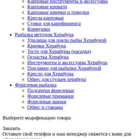
Карповые инструменты и аксессуары
Карповые кровати
Карповые крючки и поводки
Кресла карповые
Сумки для карпфишинга
Кормушки
Рыбалка методом Херабуна
Удилища для ловли рыбы Херабуной
Крючки Херабуна
Тесто для Херабуны (насадка)
Оснастка Херабуна
Инструменты и аксессуары Херабуна
Поплавки для рыбалки Херабуной
Кресло для Херабуны
Обвес для стульев херабуна
Форелевая рыбалка
Подсачеки форелевые
Форелевые приманки
Форелевые ящики
Обвес и стаканы
Выберите модификацию товара
Заказать
Оставьте свой телефон и наш менеджер свяжется с вами для