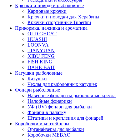
Крючки и поводки рыболовные
Карповые крючки
Крючки и поводки для Херабуны
Крючки спортивные Tubertini
Прикормка, наживка и ароматика
OLD GHOST
HUASHI
LOONVA
TIANYUAN
XIBU FENG
FISH KING
DAHE-BAIT
Катушки рыболовные
Катушки
Чехлы для рыболовных катушек
Фонари рыболовные
Навесные фонари на рыболовные кресла
Налобные фонарики
УФ (UV) фонари для рыбалки
Фонари в палатку
Штативы и крепления для фонарей
Коробочки и контейнеры
Органайзеры для рыбалки
Коробочки MEBAO