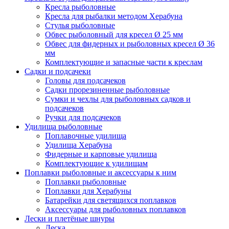
Кресла рыболовные
Кресла для рыбалки методом Херабуна
Стулья рыболовные
Обвес рыболовный для кресел Ø 25 мм
Обвес для фидерных и рыболовных кресел Ø 36
мм
Комплектующие и запасные части к креслам
Садки и подсачеки
Головы для подсачеков
Садки прорезиненные рыболовные
Сумки и чехлы для рыболовных садков и
подсачеков
Ручки для подсачеков
Удилища рыболовные
Поплавочные удилища
Удилища Херабуна
Фидерные и карповые удилища
Комплектующие к удилищам
Поплавки рыболовные и аксессуары к ним
Поплавки рыболовные
Поплавки для Херабуны
Батарейки для светящихся поплавков
Аксессуары для рыболовных поплавков
Лески и плетёные шнуры
Леска