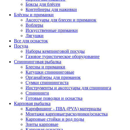
Боксы для блёсен
Контейнеры для наживки
Блёсны и приманки
Аксессуары для блесен и приманок
Воблеры
Искусственные приманки
Лягушки
Все для оснасток
Посуда
Наборы кемпинговой посуды
Газовое туристическое оборудование
Спиннинговая рыбалка
Блесны и приманки
Катушки спиннинговые
Органайзеры для приманок
Сумки спиннингиста
Инструменты и аксессуары для спиннинга
Спиннинги
Готовые поводки и оснастка
Карповая рыбалка
Карпфишинг - ПВА (PVA) материалы
Монтажи карповые:расходники/оснастка
Карповые стойки и род поды
Зонты карповые
Карповая оснастка