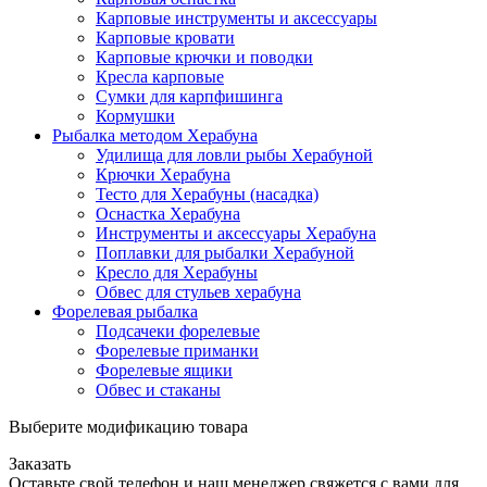
Карповые инструменты и аксессуары
Карповые кровати
Карповые крючки и поводки
Кресла карповые
Сумки для карпфишинга
Кормушки
Рыбалка методом Херабуна
Удилища для ловли рыбы Херабуной
Крючки Херабуна
Тесто для Херабуны (насадка)
Оснастка Херабуна
Инструменты и аксессуары Херабуна
Поплавки для рыбалки Херабуной
Кресло для Херабуны
Обвес для стульев херабуна
Форелевая рыбалка
Подсачеки форелевые
Форелевые приманки
Форелевые ящики
Обвес и стаканы
Выберите модификацию товара
Заказать
Оставьте свой телефон и наш менеджер свяжется с вами для