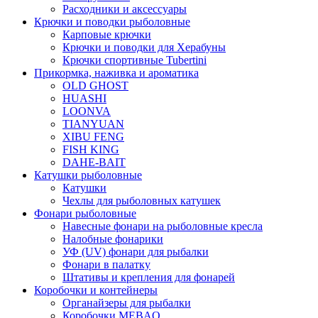
Расходники и аксессуары
Крючки и поводки рыболовные
Карповые крючки
Крючки и поводки для Херабуны
Крючки спортивные Tubertini
Прикормка, наживка и ароматика
OLD GHOST
HUASHI
LOONVA
TIANYUAN
XIBU FENG
FISH KING
DAHE-BAIT
Катушки рыболовные
Катушки
Чехлы для рыболовных катушек
Фонари рыболовные
Навесные фонари на рыболовные кресла
Налобные фонарики
УФ (UV) фонари для рыбалки
Фонари в палатку
Штативы и крепления для фонарей
Коробочки и контейнеры
Органайзеры для рыбалки
Коробочки MEBAO