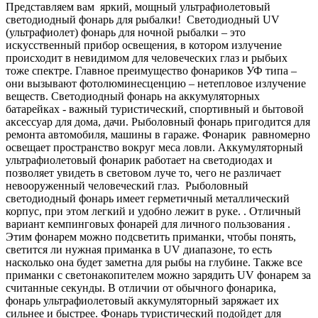
Представляем вам яркий, мощный ультрафиолетовый
светодиодный фонарь для рыбалки! Светодиодный UV
(ультрафиолет) фонарь для ночной рыбалки – это
искусственный прибор освещения, в котором излучение
происходит в невидимом для человеческих глаз и рыбьих
тоже спектре. Главное преимущество фонариков УФ типа –
они вызывают фотолюминесценцию – нетепловое излучение
веществ. Светодиодный фонарь на аккумуляторных
батарейках - важный туристический, спортивный и бытовой
аксессуар для дома, дачи. Рыболовный фонарь пригодится для
ремонта автомобиля, машины в гараже. Фонарик равномерно
освещает пространство вокруг меса ловли. Аккумуляторный
ультрафиолетовый фонарик работает на светодиодах и
позволяет увидеть в световом луче то, чего не различает
невооруженный человеческий глаз. Рыболовный
светодиодный фонарь имеет герметичный металлический
корпус, при этом легкий и удобно лежит в руке. . Отличный
вариант кемпинговых фонарей для личного пользования .
Этим фонарем можно подсветить приманки, чтобы понять,
светится ли нужная приманка в UV диапазоне, то есть
насколько она будет заметна для рыбы на глубине. Также все
приманки с светонакопителем можно зарядить UV фонарем за
считанные секунды. В отличии от обычного фонарика,
фонарь ультрафиолетовый аккумуляторный заряжает их
сильнее и быстрее. Фонарь туристический подойдет для