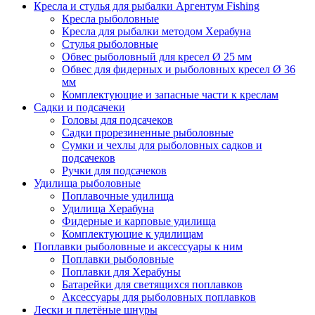
Кресла и стулья для рыбалки Аргентум Fishing
Кресла рыболовные
Кресла для рыбалки методом Херабуна
Стулья рыболовные
Обвес рыболовный для кресел Ø 25 мм
Обвес для фидерных и рыболовных кресел Ø 36
мм
Комплектующие и запасные части к креслам
Садки и подсачеки
Головы для подсачеков
Садки прорезиненные рыболовные
Сумки и чехлы для рыболовных садков и
подсачеков
Ручки для подсачеков
Удилища рыболовные
Поплавочные удилища
Удилища Херабуна
Фидерные и карповые удилища
Комплектующие к удилищам
Поплавки рыболовные и аксессуары к ним
Поплавки рыболовные
Поплавки для Херабуны
Батарейки для светящихся поплавков
Аксессуары для рыболовных поплавков
Лески и плетёные шнуры