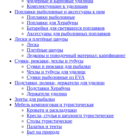
Фидерные и карповые удилища
Комплектующие к удилищам
Поплавки рыболовные и аксессуары к ним
Поплавки рыболовные
Поплавки для Херабуны
Батарейки для светящихся поплавков
Аксессуары для рыболовных поплавков
Лески и плетёные шнуры
Леска
Плетёные шнуры
Ледкоры и поводочный материал: карпфишинг
Сумки, рюкзаки, чехлы и тубусы
Сумки и рюкзаки для рыбалки
Чехлы и тубусы для удилищ
Сумки рыболовные из EVA
Подставки, ролики, держатели для удилищ
Подставки Херабуна
Держатели удилищ
Зонты для рыбалки
Мебель кемпинговая и туристическая
Кровати и раскладушки
Кресла, стулья и шезлонги туристические
Столы туристические
Палатки и тенты
Быт на природе