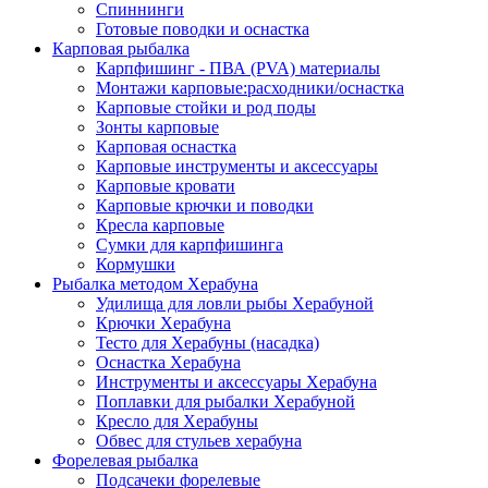
Спиннинги
Готовые поводки и оснастка
Карповая рыбалка
Карпфишинг - ПВА (PVA) материалы
Монтажи карповые:расходники/оснастка
Карповые стойки и род поды
Зонты карповые
Карповая оснастка
Карповые инструменты и аксессуары
Карповые кровати
Карповые крючки и поводки
Кресла карповые
Сумки для карпфишинга
Кормушки
Рыбалка методом Херабуна
Удилища для ловли рыбы Херабуной
Крючки Херабуна
Тесто для Херабуны (насадка)
Оснастка Херабуна
Инструменты и аксессуары Херабуна
Поплавки для рыбалки Херабуной
Кресло для Херабуны
Обвес для стульев херабуна
Форелевая рыбалка
Подсачеки форелевые