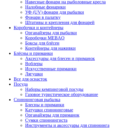
Навесные фонари на рыболовные кресла
Налобные фонарики
УФ (UV) фонари для рыбалки
Фонари в палатку
Штативы и крепления для фонарей
Коробочки и контейнеры
Органайзеры для рыбалки
Коробочки MEBAO
Боксы для блёсен
Контейнеры для наживки
Блёсны и приманки
Аксессуары для блесен и приманок
Воблеры
Искусственные приманки
Лягушки
Все для оснасток
Посуда
Наборы кемпинговой посуды
Газовое туристическое оборудование
Спиннинговая рыбалка
Блесны и приманки
Катушки спиннинговые
Органайзеры для приманок
Сумки спиннингиста
Инструменты и аксессуары для спиннинга