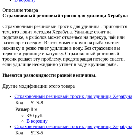
Описание товара
Страховочный резиновый тросик для удилища Херабуна
Страховочный резиновый тросик для удилища - пригодится
тем, кто ловит методом Херабуна. Удилище стоит на
подставке, а рыболов может отвлечься на перекур, чай или
разговор с соседом. В этот момент крупная рыба хватает
наживку и резко тянет удилище в воду. Без страховки вы
теряете и удилище и катушку. Страховочный резиновый
тросик решает эту проблему, предотвращая потерю снасти,
если удилище неожиданно утянет в воду крупная рыба.
Имеются разновидности разной величины.
Другие модификации этого товара
Страховочный резиновый тросик для удилища Херабуна
Код
STS-8
Размер
8 м
330 руб.
В корзину
Страховочный резиновый тросик для удилища Херабуна
Код
STS-5