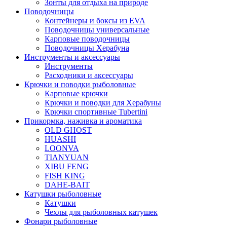
Зонты для отдыха на природе
Поводочницы
Контейнеры и боксы из EVA
Поводочницы универсальные
Карповые поводочницы
Поводочницы Херабуна
Инструменты и аксессуары
Инструменты
Расходники и аксессуары
Крючки и поводки рыболовные
Карповые крючки
Крючки и поводки для Херабуны
Крючки спортивные Tubertini
Прикормка, наживка и ароматика
OLD GHOST
HUASHI
LOONVA
TIANYUAN
XIBU FENG
FISH KING
DAHE-BAIT
Катушки рыболовные
Катушки
Чехлы для рыболовных катушек
Фонари рыболовные