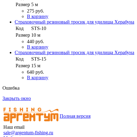
Размер
5 м
275 руб.
В корзину
Страховочный резиновый тросик для удилища Херабуна
Код
STS-10
Размер
10 м
440 руб.
В корзину
Страховочный резиновый тросик для удилища Херабуна
Код
STS-15
Размер
15 м
640 руб.
В корзину
Ошибка
Закрыть окно
Полная версия
Наш email
sale@argentum-fishing.ru