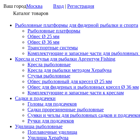
Ваш город
Москва
Вход
|
Регистрация
Каталог товаров
Рыболовные платформы для фидерной рыбалки и спорта
Рыболовные платформы
Обвес Ø 25 мм
Обвес Ø 36 мм
Транспортные системы
Комплектующие и запасные части для рыболовных
Кресла и стулья для рыбалки Аргентум Fishing
Кресла рыболовные
Кресла для рыбалки методом Херабуна
Стулья рыболовные
Обвес рыболовный для кресел Ø 25 мм
Обвес для фидерных и рыболовных кресел Ø 36 мм
Комплектующие и запасные части к креслам
Садки и подсачеки
Головы для подсачеков
Садки прорезиненные рыболовные
Сумки и чехлы для рыболовных садков и подсачеко
Ручки для подсачеков
Удилища рыболовные
Поплавочные удилища
Удилища Херабуна