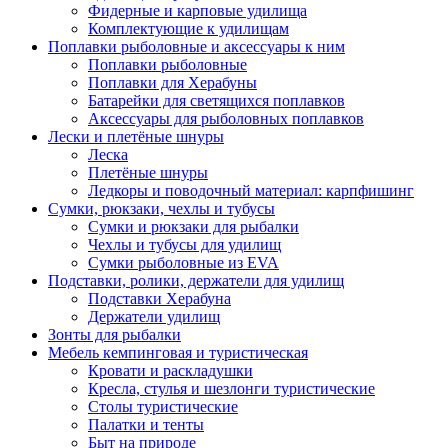
Фидерные и карповые удилища
Комплектующие к удилищам
Поплавки рыболовные и аксессуары к ним
Поплавки рыболовные
Поплавки для Херабуны
Батарейки для светящихся поплавков
Аксессуары для рыболовных поплавков
Лески и плетёные шнуры
Леска
Плетёные шнуры
Ледкоры и поводочный материал: карпфишинг
Сумки, рюкзаки, чехлы и тубусы
Сумки и рюкзаки для рыбалки
Чехлы и тубусы для удилищ
Сумки рыболовные из EVA
Подставки, ролики, держатели для удилищ
Подставки Херабуна
Держатели удилищ
Зонты для рыбалки
Мебель кемпинговая и туристическая
Кровати и раскладушки
Кресла, стулья и шезлонги туристические
Столы туристические
Палатки и тенты
Быт на природе