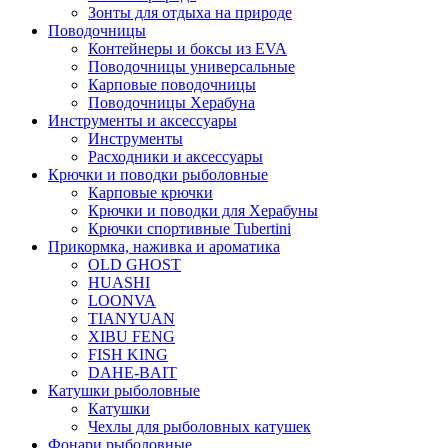
Зонты для отдыха на природе
Поводочницы
Контейнеры и боксы из EVA
Поводочницы универсальные
Карповые поводочницы
Поводочницы Херабуна
Инструменты и аксессуары
Инструменты
Расходники и аксессуары
Крючки и поводки рыболовные
Карповые крючки
Крючки и поводки для Херабуны
Крючки спортивные Tubertini
Прикормка, наживка и ароматика
OLD GHOST
HUASHI
LOONVA
TIANYUAN
XIBU FENG
FISH KING
DAHE-BAIT
Катушки рыболовные
Катушки
Чехлы для рыболовных катушек
Фонари рыболовные