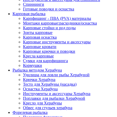
Спиннинги
Готовые поводки и оснастка
Карповая рыбалка
Карпфишинг - ПВА (PVA) материалы
Монтажи карповые:расходники/оснастка
Карповые стойки и род поды
Зонты карповые
Карповая оснастка
Карповые инструменты и аксессуары
Карповые кровати
Карповые крючки и поводки
Кресла карповые
Сумки для карпфишинга
Кормушки
Рыбалка методом Херабуна
Удилища для ловли рыбы Херабуной
Крючки Херабуна
Тесто для Херабуны (насадка)
Оснастка Херабуна
Инструменты и аксессуары Херабуна
Поплавки для рыбалки Херабуной
Кресло для Херабуны
Обвес для стульев херабуна
Форелевая рыбалка