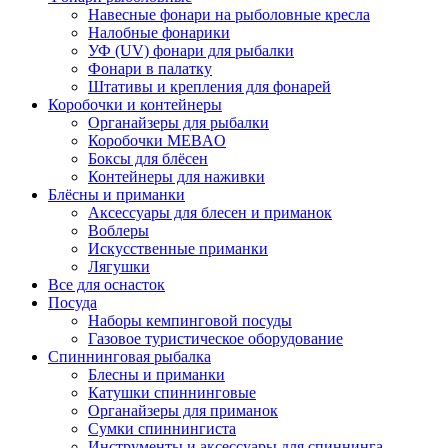
Навесные фонари на рыболовные кресла
Налобные фонарики
УФ (UV) фонари для рыбалки
Фонари в палатку
Штативы и крепления для фонарей
Коробочки и контейнеры
Органайзеры для рыбалки
Коробочки MEBAO
Боксы для блёсен
Контейнеры для наживки
Блёсны и приманки
Аксессуары для блесен и приманок
Воблеры
Искусственные приманки
Лягушки
Все для оснасток
Посуда
Наборы кемпинговой посуды
Газовое туристическое оборудование
Спиннинговая рыбалка
Блесны и приманки
Катушки спиннинговые
Органайзеры для приманок
Сумки спиннингиста
Инструменты и аксессуары для спиннинга