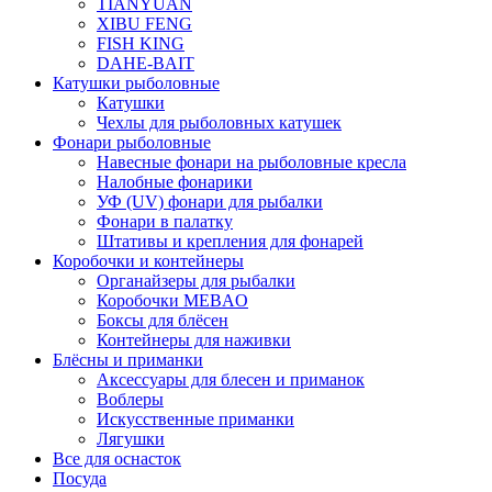
TIANYUAN
XIBU FENG
FISH KING
DAHE-BAIT
Катушки рыболовные
Катушки
Чехлы для рыболовных катушек
Фонари рыболовные
Навесные фонари на рыболовные кресла
Налобные фонарики
УФ (UV) фонари для рыбалки
Фонари в палатку
Штативы и крепления для фонарей
Коробочки и контейнеры
Органайзеры для рыбалки
Коробочки MEBAO
Боксы для блёсен
Контейнеры для наживки
Блёсны и приманки
Аксессуары для блесен и приманок
Воблеры
Искусственные приманки
Лягушки
Все для оснасток
Посуда