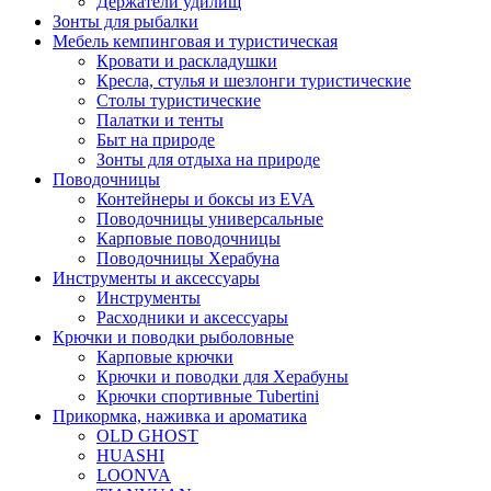
Держатели удилищ
Зонты для рыбалки
Мебель кемпинговая и туристическая
Кровати и раскладушки
Кресла, стулья и шезлонги туристические
Столы туристические
Палатки и тенты
Быт на природе
Зонты для отдыха на природе
Поводочницы
Контейнеры и боксы из EVA
Поводочницы универсальные
Карповые поводочницы
Поводочницы Херабуна
Инструменты и аксессуары
Инструменты
Расходники и аксессуары
Крючки и поводки рыболовные
Карповые крючки
Крючки и поводки для Херабуны
Крючки спортивные Tubertini
Прикормка, наживка и ароматика
OLD GHOST
HUASHI
LOONVA