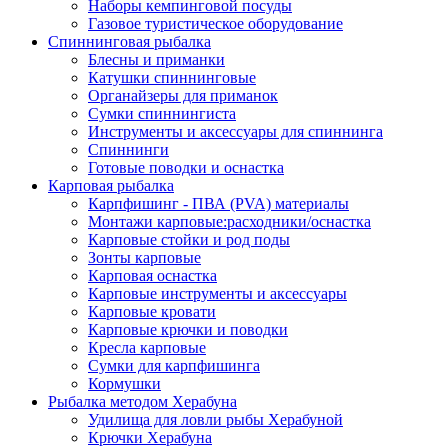
Наборы кемпинговой посуды
Газовое туристическое оборудование
Спиннинговая рыбалка
Блесны и приманки
Катушки спиннинговые
Органайзеры для приманок
Сумки спиннингиста
Инструменты и аксессуары для спиннинга
Спиннинги
Готовые поводки и оснастка
Карповая рыбалка
Карпфишинг - ПВА (PVA) материалы
Монтажи карповые:расходники/оснастка
Карповые стойки и род поды
Зонты карповые
Карповая оснастка
Карповые инструменты и аксессуары
Карповые кровати
Карповые крючки и поводки
Кресла карповые
Сумки для карпфишинга
Кормушки
Рыбалка методом Херабуна
Удилища для ловли рыбы Херабуной
Крючки Херабуна