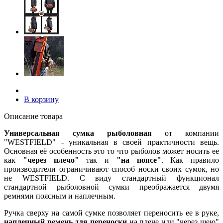
В корзину
Описание товара
Универсальная сумка рыболовная
от компании
"WESTFIELD" - уникальная в своей практичности вещь.
Основная её особенность это то что рыболов может носить ее
как
"через плечо"
так и
"на поясе"
. Как правило
производители ограничивают способ носки своих сумок, но
не WESTFIELD. С виду стандартный функционал
стандартной рыболовной сумки преображается двумя
ремнями поясным и наплечным.
Ручка сверху на самой сумке позволяет переносить ее в руке,
наплечный ремень для переноски
на плече или "через шею"