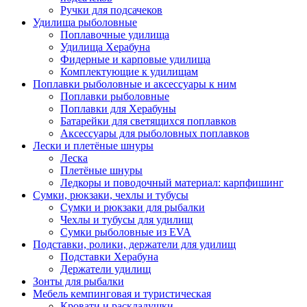
Ручки для подсачеков
Удилища рыболовные
Поплавочные удилища
Удилища Херабуна
Фидерные и карповые удилища
Комплектующие к удилищам
Поплавки рыболовные и аксессуары к ним
Поплавки рыболовные
Поплавки для Херабуны
Батарейки для светящихся поплавков
Аксессуары для рыболовных поплавков
Лески и плетёные шнуры
Леска
Плетёные шнуры
Ледкоры и поводочный материал: карпфишинг
Сумки, рюкзаки, чехлы и тубусы
Сумки и рюкзаки для рыбалки
Чехлы и тубусы для удилищ
Сумки рыболовные из EVA
Подставки, ролики, держатели для удилищ
Подставки Херабуна
Держатели удилищ
Зонты для рыбалки
Мебель кемпинговая и туристическая
Кровати и раскладушки