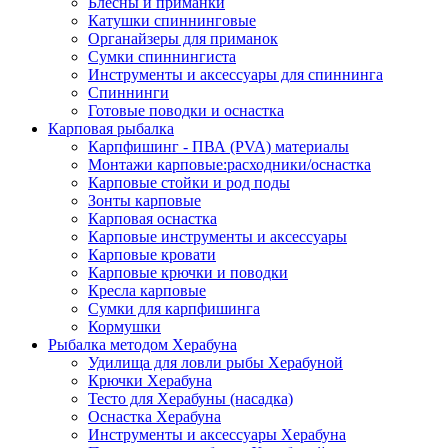
Блесны и приманки
Катушки спиннинговые
Органайзеры для приманок
Сумки спиннингиста
Инструменты и аксессуары для спиннинга
Спиннинги
Готовые поводки и оснастка
Карповая рыбалка
Карпфишинг - ПВА (PVA) материалы
Монтажи карповые:расходники/оснастка
Карповые стойки и род поды
Зонты карповые
Карповая оснастка
Карповые инструменты и аксессуары
Карповые кровати
Карповые крючки и поводки
Кресла карповые
Сумки для карпфишинга
Кормушки
Рыбалка методом Херабуна
Удилища для ловли рыбы Херабуной
Крючки Херабуна
Тесто для Херабуны (насадка)
Оснастка Херабуна
Инструменты и аксессуары Херабуна