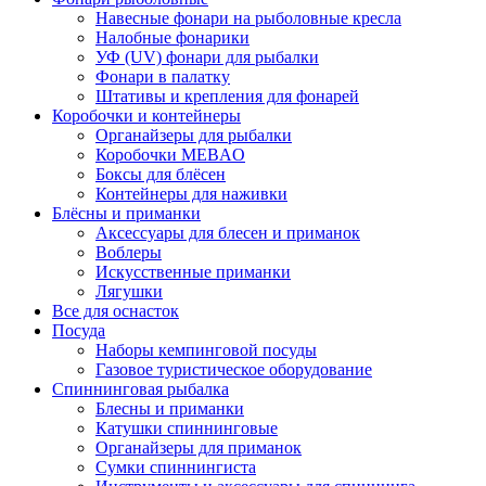
Навесные фонари на рыболовные кресла
Налобные фонарики
УФ (UV) фонари для рыбалки
Фонари в палатку
Штативы и крепления для фонарей
Коробочки и контейнеры
Органайзеры для рыбалки
Коробочки MEBAO
Боксы для блёсен
Контейнеры для наживки
Блёсны и приманки
Аксессуары для блесен и приманок
Воблеры
Искусственные приманки
Лягушки
Все для оснасток
Посуда
Наборы кемпинговой посуды
Газовое туристическое оборудование
Спиннинговая рыбалка
Блесны и приманки
Катушки спиннинговые
Органайзеры для приманок
Сумки спиннингиста