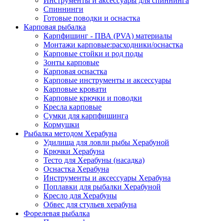
Инструменты и аксессуары для спиннинга
Спиннинги
Готовые поводки и оснастка
Карповая рыбалка
Карпфишинг - ПВА (PVA) материалы
Монтажи карповые:расходники/оснастка
Карповые стойки и род поды
Зонты карповые
Карповая оснастка
Карповые инструменты и аксессуары
Карповые кровати
Карповые крючки и поводки
Кресла карповые
Сумки для карпфишинга
Кормушки
Рыбалка методом Херабуна
Удилища для ловли рыбы Херабуной
Крючки Херабуна
Тесто для Херабуны (насадка)
Оснастка Херабуна
Инструменты и аксессуары Херабуна
Поплавки для рыбалки Херабуной
Кресло для Херабуны
Обвес для стульев херабуна
Форелевая рыбалка