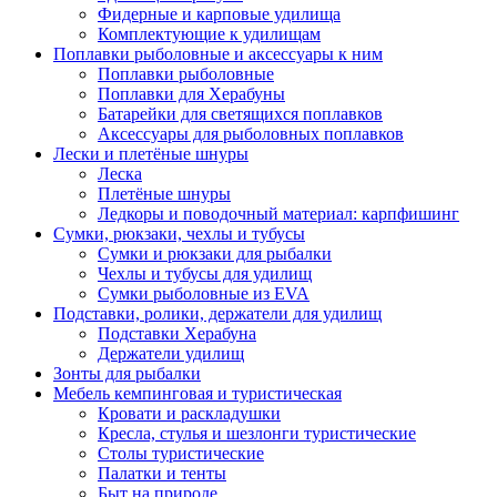
Фидерные и карповые удилища
Комплектующие к удилищам
Поплавки рыболовные и аксессуары к ним
Поплавки рыболовные
Поплавки для Херабуны
Батарейки для светящихся поплавков
Аксессуары для рыболовных поплавков
Лески и плетёные шнуры
Леска
Плетёные шнуры
Ледкоры и поводочный материал: карпфишинг
Сумки, рюкзаки, чехлы и тубусы
Сумки и рюкзаки для рыбалки
Чехлы и тубусы для удилищ
Сумки рыболовные из EVA
Подставки, ролики, держатели для удилищ
Подставки Херабуна
Держатели удилищ
Зонты для рыбалки
Мебель кемпинговая и туристическая
Кровати и раскладушки
Кресла, стулья и шезлонги туристические
Столы туристические
Палатки и тенты
Быт на природе