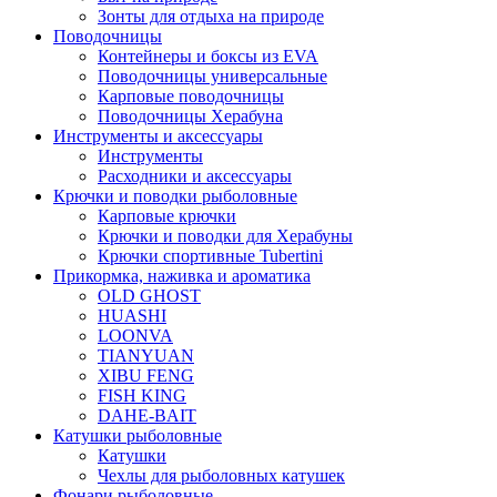
Зонты для отдыха на природе
Поводочницы
Контейнеры и боксы из EVA
Поводочницы универсальные
Карповые поводочницы
Поводочницы Херабуна
Инструменты и аксессуары
Инструменты
Расходники и аксессуары
Крючки и поводки рыболовные
Карповые крючки
Крючки и поводки для Херабуны
Крючки спортивные Tubertini
Прикормка, наживка и ароматика
OLD GHOST
HUASHI
LOONVA
TIANYUAN
XIBU FENG
FISH KING
DAHE-BAIT
Катушки рыболовные
Катушки
Чехлы для рыболовных катушек
Фонари рыболовные