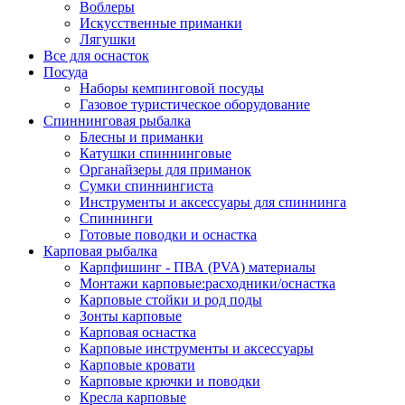
Воблеры
Искусственные приманки
Лягушки
Все для оснасток
Посуда
Наборы кемпинговой посуды
Газовое туристическое оборудование
Спиннинговая рыбалка
Блесны и приманки
Катушки спиннинговые
Органайзеры для приманок
Сумки спиннингиста
Инструменты и аксессуары для спиннинга
Спиннинги
Готовые поводки и оснастка
Карповая рыбалка
Карпфишинг - ПВА (PVA) материалы
Монтажи карповые:расходники/оснастка
Карповые стойки и род поды
Зонты карповые
Карповая оснастка
Карповые инструменты и аксессуары
Карповые кровати
Карповые крючки и поводки
Кресла карповые