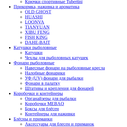
Крючки спортивные Tubertini
Прикормка, наживка и ароматика
OLD GHOST
HUASHI
LOONVA
TIANYUAN
XIBU FENG
FISH KING
DAHE-BAIT
Катушки рыболовные
Катушки
Чехлы для рыболовных катушек
Фонари рыболовные
Навесные фонари на рыболовные кресла
Налобные фонарики
УФ (UV) фонари для рыбалки
Фонари в палатку
Штативы и крепления для фонарей
Коробочки и контейнеры
Органайзеры для рыбалки
Коробочки MEBAO
Боксы для блёсен
Контейнеры для наживки
Блёсны и приманки
Аксессуары для блесен и приманок