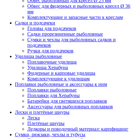
Обвес рыболовный для кресел Ø 25 мм
Обвес для фидерных и рыболовных кресел Ø 36
мм
Комплектующие и запасные части к креслам
Садки и подсачеки
Головы для подсачеков
Садки прорезиненные рыболовные
Сумки и чехлы для рыболовных садков и
подсачеков
Ручки для подсачеков
Удилища рыболовные
Поплавочные удилища
Удилища Херабуна
Фидерные и карповые удилища
Комплектующие к удилищам
Поплавки рыболовные и аксессуары к ним
Поплавки рыболовные
Поплавки для Херабуны
Батарейки для светящихся поплавков
Аксессуары для рыболовных поплавков
Лески и плетёные шнуры
Леска
Плетёные шнуры
Ледкоры и поводочный материал: карпфишинг
Сумки, рюкзаки, чехлы и тубусы