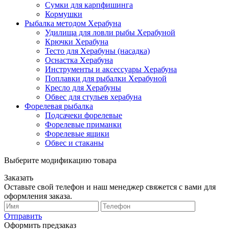
Сумки для карпфишинга
Кормушки
Рыбалка методом Херабуна
Удилища для ловли рыбы Херабуной
Крючки Херабуна
Тесто для Херабуны (насадка)
Оснастка Херабуна
Инструменты и аксессуары Херабуна
Поплавки для рыбалки Херабуной
Кресло для Херабуны
Обвес для стульев херабуна
Форелевая рыбалка
Подсачеки форелевые
Форелевые приманки
Форелевые ящики
Обвес и стаканы
Выберите модификацию товара
Заказать
Оставьте свой телефон и наш менеджер свяжется с вами для
оформления заказа.
Отправить
Оформить предзаказ