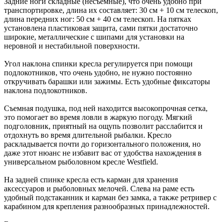
Задние ноги складные (несъёмные), что очень удобно при
транспортировке, длина их составляет: 30 см + 10 см телескоп,
длина передних ног: 50 см + 40 см телескоп. На пятках
установлена пластиковая защита, сами пятки достаточно
широкие, металлические с шипами для установки на
неровной и нестабильной поверхности.
Угол наклона спинки кресла регулируется при помощи
подлокотников, что очень удобно, не нужно постоянно
откручивать барашки или зажимы. Есть удобные фиксаторы
наклона подлокотников.
Съемная подушка, под ней находится высокопрочная сетка,
это помогает во время ловли в жаркую погоду. Мягкий
подголовник, приятный на ощупь позволит расслабится и
отдохнуть во время длительной рыбалки. Кресло
раскладывается почти до горизонтального положения, но
даже этот нюанс не избавит вас от удобства нахождения в
универсальном рыболовном кресле Westfield.
На задней спинке кресла есть карман для хранения
аксессуаров и рыболовных мелочей. Слева на раме есть
удобный подстаканник и карман без замка, а также ретривер с
карабином для крепления разнообразных принадлежностей.