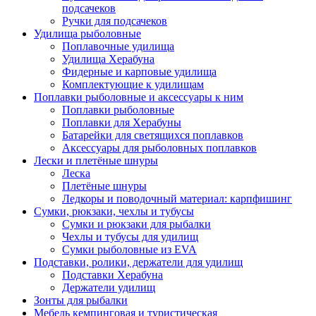
подсачеков
Ручки для подсачеков
Удилища рыболовные
Поплавочные удилища
Удилища Херабуна
Фидерные и карповые удилища
Комплектующие к удилищам
Поплавки рыболовные и аксессуары к ним
Поплавки рыболовные
Поплавки для Херабуны
Батарейки для светящихся поплавков
Аксессуары для рыболовных поплавков
Лески и плетёные шнуры
Леска
Плетёные шнуры
Ледкоры и поводочный материал: карпфишинг
Сумки, рюкзаки, чехлы и тубусы
Сумки и рюкзаки для рыбалки
Чехлы и тубусы для удилищ
Сумки рыболовные из EVA
Подставки, ролики, держатели для удилищ
Подставки Херабуна
Держатели удилищ
Зонты для рыбалки
Мебель кемпинговая и туристическая