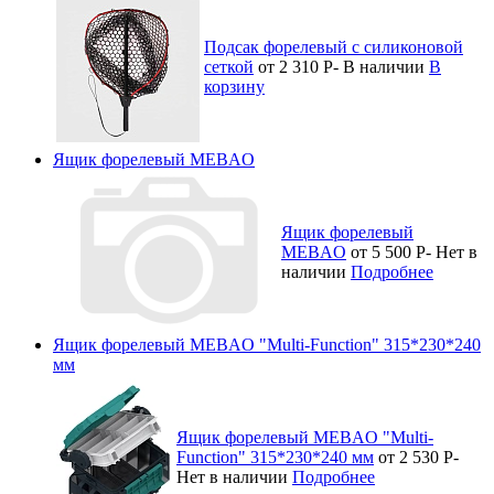
Подсак форелевый с силиконовой
сеткой
от 2 310
Р
-
В наличии
В
корзину
Ящик форелевый MEBAO
Ящик форелевый
MEBAO
от 5 500
Р
-
Нет в
наличии
Подробнее
Ящик форелевый MEBAO "Multi-Function" 315*230*240
мм
Ящик форелевый MEBAO "Multi-
Function" 315*230*240 мм
от 2 530
Р
-
Нет в наличии
Подробнее