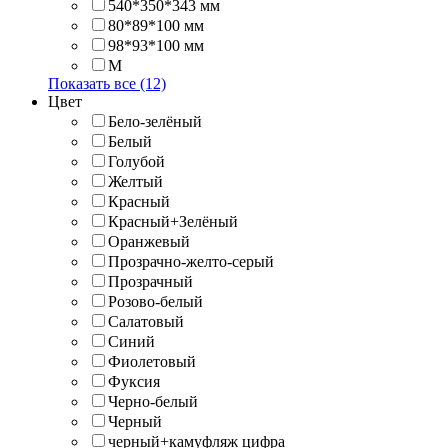
540*350*343 мм
80*89*100 мм
98*93*100 мм
M
Показать все (12)
Цвет
Бело-зелёный
Белый
Голубой
Желтый
Красный
Красный+Зелёный
Оранжевый
Прозрачно-желто-серый
Прозрачный
Розово-белый
Салатовый
Синий
Фиолетовый
Фуксия
Черно-белый
Черный
черный+камуфляж цифра