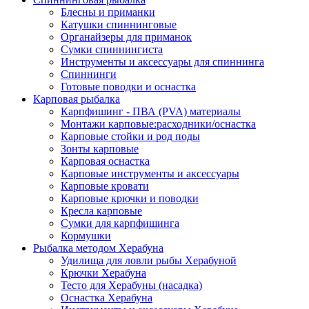
Блесны и приманки
Катушки спиннинговые
Органайзеры для приманок
Сумки спиннингиста
Инструменты и аксессуары для спиннинга
Спиннинги
Готовые поводки и оснастка
Карповая рыбалка
Карпфишинг - ПВА (PVA) материалы
Монтажи карповые:расходники/оснастка
Карповые стойки и род поды
Зонты карповые
Карповая оснастка
Карповые инструменты и аксессуары
Карповые кровати
Карповые крючки и поводки
Кресла карповые
Сумки для карпфишинга
Кормушки
Рыбалка методом Херабуна
Удилища для ловли рыбы Херабуной
Крючки Херабуна
Тесто для Херабуны (насадка)
Оснастка Херабуна