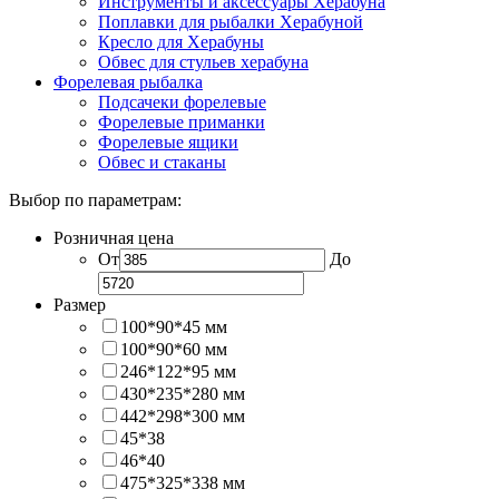
Инструменты и аксессуары Херабуна
Поплавки для рыбалки Херабуной
Кресло для Херабуны
Обвес для стульев херабуна
Форелевая рыбалка
Подсачеки форелевые
Форелевые приманки
Форелевые ящики
Обвес и стаканы
Выбор по параметрам:
Розничная цена
От
До
Размер
100*90*45 мм
100*90*60 мм
246*122*95 мм
430*235*280 мм
442*298*300 мм
45*38
46*40
475*325*338 мм