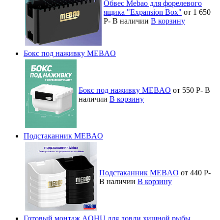
Обвес Mebao для форелевого
ящика "Expansion Box"
от 1 650
Р
-
В наличии
В корзину
Бокс под наживку MEBAO
Бокс под наживку MEBAO
от 550
Р
-
В
наличии
В корзину
Подстаканник MEBAO
Подстаканник MEBAO
от 440
Р
-
В наличии
В корзину
Готовый монтаж AOHU для ловли хищной рыбы