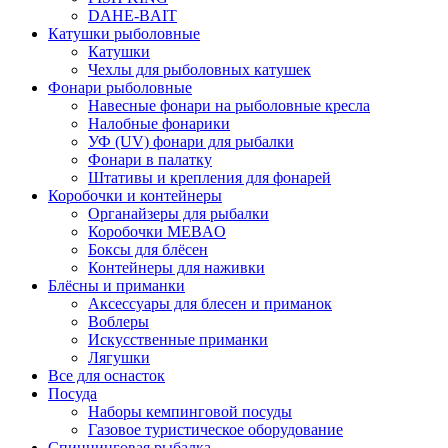
DAHE-BAIT
Катушки рыболовные
Катушки
Чехлы для рыболовных катушек
Фонари рыболовные
Навесные фонари на рыболовные кресла
Налобные фонарики
УФ (UV) фонари для рыбалки
Фонари в палатку
Штативы и крепления для фонарей
Коробочки и контейнеры
Органайзеры для рыбалки
Коробочки MEBAO
Боксы для блёсен
Контейнеры для наживки
Блёсны и приманки
Аксессуары для блесен и приманок
Воблеры
Искусственные приманки
Лягушки
Все для оснасток
Посуда
Наборы кемпинговой посуды
Газовое туристическое оборудование
Спиннинговая рыбалка