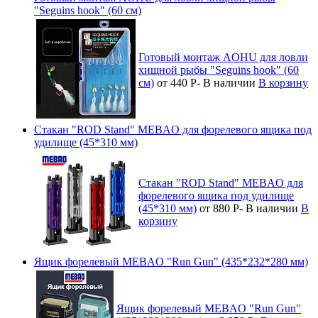
"Seguins hook" (60 см)
Готовый монтаж AOHU для ловли
хищной рыбы "Seguins hook" (60
см)
от 440
Р
-
В наличии
В корзину
Стакан "ROD Stand" MEBAO для форелевого ящика под
удилище (45*310 мм)
Стакан "ROD Stand" MEBAO для
форелевого ящика под удилище
(45*310 мм)
от 880
Р
-
В наличии
В
корзину
Ящик форелевый MEBAO "Run Gun" (435*232*280 мм)
Ящик форелевый MEBAO "Run Gun"