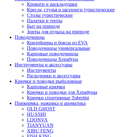
Кровати и раскладушки
Кресла, стулья и шезлонги туристические
Столы туристические
Палатки и тенты
Быт на природе
Зонты для отдыха на природе
Поводочницы
Контейнеры и боксы из EVA
Поводочницы универсальные
Карповые поводочницы
Поводочницы Херабуна
Инструменты и аксессуары
Инструменты
Расходники и аксессуары
Крючки и поводки рыболовные
Карповые крючки
Крючки и поводки для Херабуны
Крючки спортивные Tubertini
Прикормка, наживка и ароматика
OLD GHOST
HUASHI
LOONVA
TIANYUAN
XIBU FENG
FISH KING