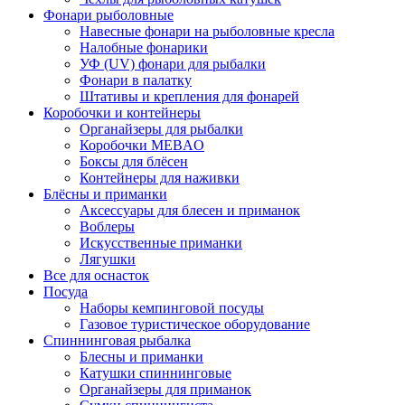
Фонари рыболовные
Навесные фонари на рыболовные кресла
Налобные фонарики
УФ (UV) фонари для рыбалки
Фонари в палатку
Штативы и крепления для фонарей
Коробочки и контейнеры
Органайзеры для рыбалки
Коробочки MEBAO
Боксы для блёсен
Контейнеры для наживки
Блёсны и приманки
Аксессуары для блесен и приманок
Воблеры
Искусственные приманки
Лягушки
Все для оснасток
Посуда
Наборы кемпинговой посуды
Газовое туристическое оборудование
Спиннинговая рыбалка
Блесны и приманки
Катушки спиннинговые
Органайзеры для приманок