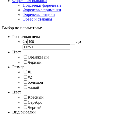
Форелевая рыбалка
Подсачеки форелевые
Форелевые приманки
Форелевые ящики
Обвес и стаканы
Выбор по параметрам:
Розничная цена
От
До
Цвет
Оранжевый
Черный
Размер
#1
#2
большой
малый
Цвет
Красный
Серебро
Черный
Вид рыбалки