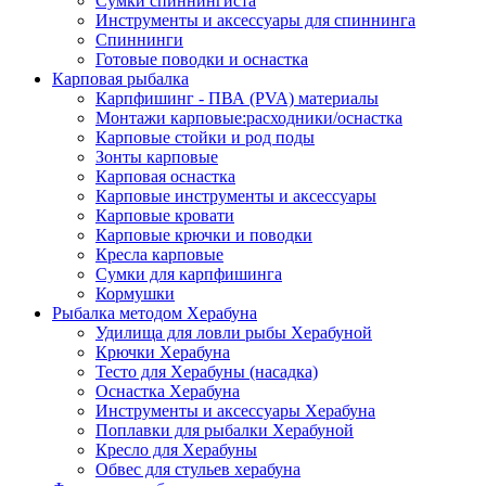
Сумки спиннингиста
Инструменты и аксессуары для спиннинга
Спиннинги
Готовые поводки и оснастка
Карповая рыбалка
Карпфишинг - ПВА (PVA) материалы
Монтажи карповые:расходники/оснастка
Карповые стойки и род поды
Зонты карповые
Карповая оснастка
Карповые инструменты и аксессуары
Карповые кровати
Карповые крючки и поводки
Кресла карповые
Сумки для карпфишинга
Кормушки
Рыбалка методом Херабуна
Удилища для ловли рыбы Херабуной
Крючки Херабуна
Тесто для Херабуны (насадка)
Оснастка Херабуна
Инструменты и аксессуары Херабуна
Поплавки для рыбалки Херабуной
Кресло для Херабуны
Обвес для стульев херабуна