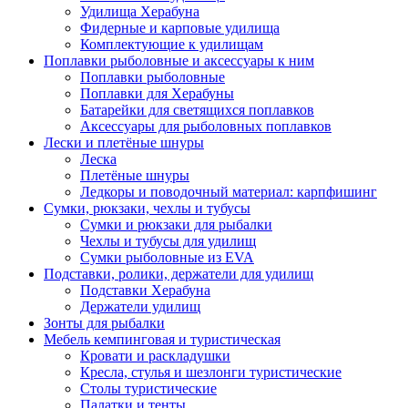
Удилища Херабуна
Фидерные и карповые удилища
Комплектующие к удилищам
Поплавки рыболовные и аксессуары к ним
Поплавки рыболовные
Поплавки для Херабуны
Батарейки для светящихся поплавков
Аксессуары для рыболовных поплавков
Лески и плетёные шнуры
Леска
Плетёные шнуры
Ледкоры и поводочный материал: карпфишинг
Сумки, рюкзаки, чехлы и тубусы
Сумки и рюкзаки для рыбалки
Чехлы и тубусы для удилищ
Сумки рыболовные из EVA
Подставки, ролики, держатели для удилищ
Подставки Херабуна
Держатели удилищ
Зонты для рыбалки
Мебель кемпинговая и туристическая
Кровати и раскладушки
Кресла, стулья и шезлонги туристические
Столы туристические
Палатки и тенты