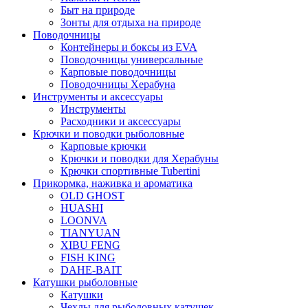
Быт на природе
Зонты для отдыха на природе
Поводочницы
Контейнеры и боксы из EVA
Поводочницы универсальные
Карповые поводочницы
Поводочницы Херабуна
Инструменты и аксессуары
Инструменты
Расходники и аксессуары
Крючки и поводки рыболовные
Карповые крючки
Крючки и поводки для Херабуны
Крючки спортивные Tubertini
Прикормка, наживка и ароматика
OLD GHOST
HUASHI
LOONVA
TIANYUAN
XIBU FENG
FISH KING
DAHE-BAIT
Катушки рыболовные
Катушки
Чехлы для рыболовных катушек